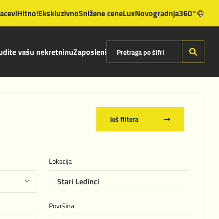
lacevi
Hitno!
Ekskluzivno
Snižene cene
Lux
Novogradnja
360°
dite vašu nekretninu
Zaposleni
Još filtera
Lokacija
Stari Ledinci
Površina