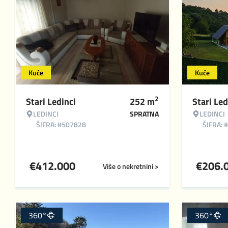
Kuće
Kuće
2
Stari Ledinci
252
m
Stari Led
LEDINCI
SPRATNA
LEDINCI
ŠIFRA: #507828
ŠIFRA: 
€
412.000
€
206.
Više o nekretnini >
360°
360°