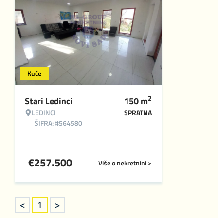
Kuće
2
Stari Ledinci
150
m
LEDINCI
SPRATNA
ŠIFRA: #564580
€
257.500
Više o nekretnini >
<
>
1