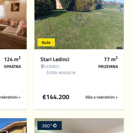
Kuće
2
2
124
m
Stari Ledinci
77
m
SPRATNA
LEDINCI
PRIZEMNA
ŠIFRA: #565618
€
144.200
 nekretnini >
Više o nekretnini >
360°