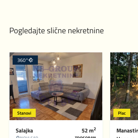
Pogledajte slične nekretnine
360°
Stanovi
Plac
2
Salajka
52
m
Manasti
NOVI SAD
TROSOBAN