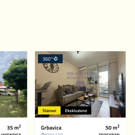
360°
Stanovi
Ekskluzivno
2
2
35
m
Grbavica
50
m
VIKENDICA
NOVI SAD
TROSOBAN