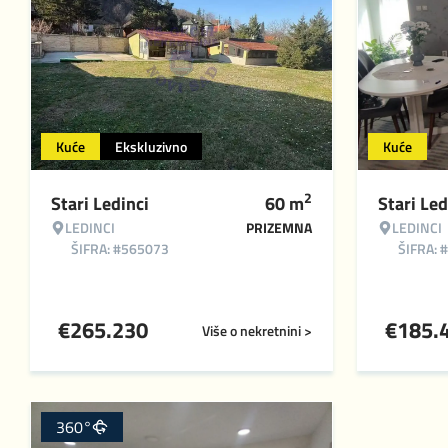
Kuće
Ekskluzivno
Kuće
2
Stari Ledinci
60
m
Stari Led
LEDINCI
PRIZEMNA
LEDINCI
ŠIFRA: #565073
ŠIFRA: 
€
265.230
€
185.
Više o nekretnini >
360°