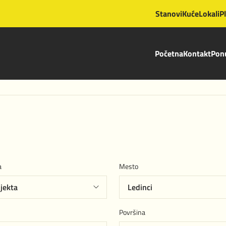
Stanovi
Kuće
Lokali
P
Početna
Kontakt
Ponu
a
Mesto
Površina