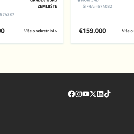
ZEMLJIŠTE
ŠIFRA: #574082
#574237
00
€
159.000
Više o nekretnini >
Više o