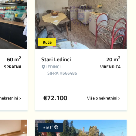
Kuće
2
2
60
m
Stari Ledinci
20
m
SPRATNA
LEDINCI
VIKENDICA
ŠIFRA: #566486
€
72.100
 nekretnini >
Više o nekretnini >
360°