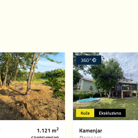
360°
Kuće
Ekskluzivno
2
r
1.121
m
Kamenjar
GRAĐEVINSKO
NOVI SAD