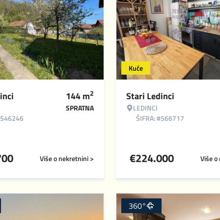
Kuće
2
inci
144
m
Stari Ledinci
SPRATNA
LEDINCI
#546246
ŠIFRA: #566717
700
€
224.000
Više o nekretnini >
Više o
360°