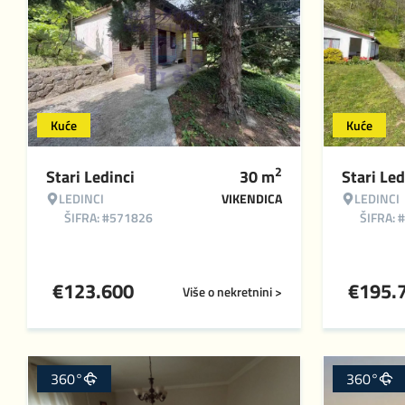
Kuće
Kuće
2
Stari Ledinci
30
m
Stari Led
LEDINCI
VIKENDICA
LEDINCI
ŠIFRA: #571826
ŠIFRA: 
€
123.600
€
195.
Više o nekretnini >
360°
360°