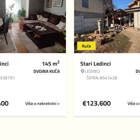
Kuće
2
inci
145
m
Stari Ledinci
DVOJNA KUĆA
LEDINCI
D
#536791
ŠIFRA: #541428
400
€
123.600
Više o nekretnini >
Više o