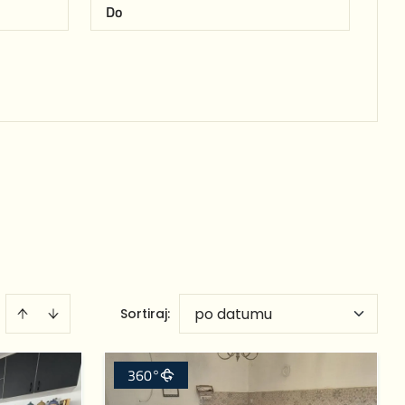
po datumu
Sortiraj
:
360°