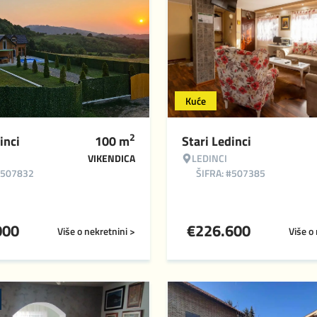
Kuće
2
inci
100
m
Stari Ledinci
VIKENDICA
LEDINCI
#507832
ŠIFRA: #507385
000
€
226.600
Više o nekretnini >
Više o