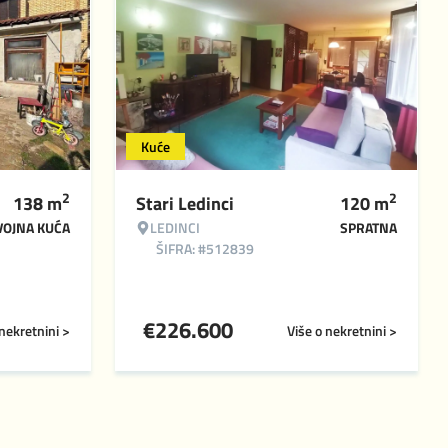
Kuće
2
2
138
m
Stari Ledinci
120
m
VOJNA KUĆA
LEDINCI
SPRATNA
ŠIFRA: #512839
€
226.600
 nekretnini >
Više o nekretnini >