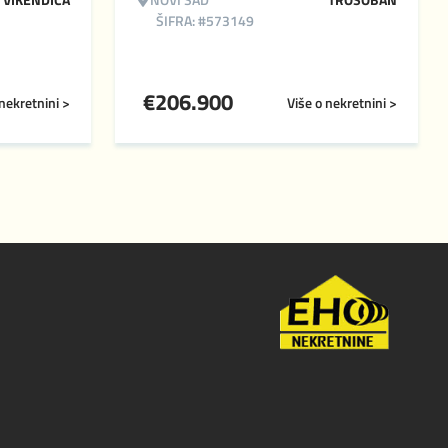
ŠIFRA: #573149
€
206.900
 nekretnini >
Više o nekretnini >