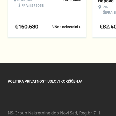
Hopovo
ŠIFRA: #575068
IRIG
ŠIFRA: 
€
160.680
€
82.4
Više o nekretnini >
POLITIKA PRIVATNOSTI
USLOVI KORIŠĆENJA
NS-Group Nekretnine doo Novi Sad, Reg.br. 711