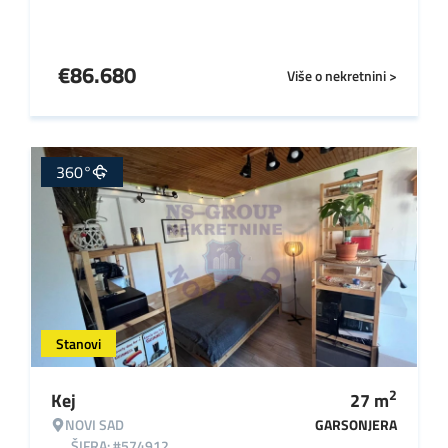
€
86.680
Više o nekretnini >
360°
Stanovi
2
Kej
27
m
NOVI SAD
GARSONJERA
ŠIFRA: #574912