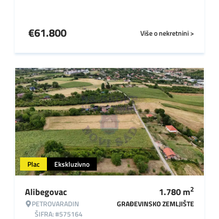
€
61.800
Više o nekretnini >
Plac
Ekskluzivno
2
Alibegovac
1.780
m
PETROVARADIN
GRAĐEVINSKO ZEMLJIŠTE
ŠIFRA: #575164