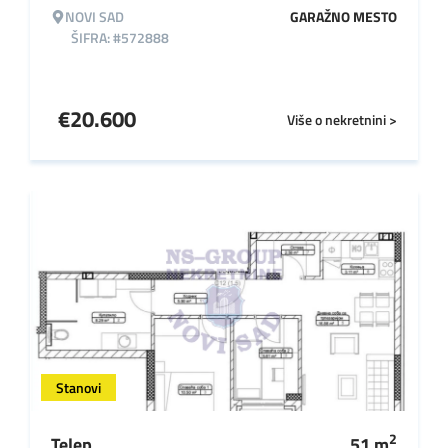
NOVI SAD
GARAŽNO MESTO
ŠIFRA: #572888
€
20.600
Više o nekretnini >
Stanovi
2
Telep
51
m