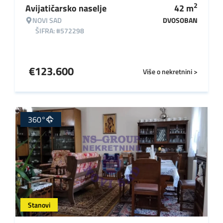
2
Avijatičarsko naselje
42
m
NOVI SAD
DVOSOBAN
ŠIFRA: #572298
€
123.600
Više o nekretnini >
360°
Stanovi