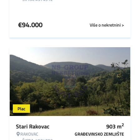
€
94.000
Više o nekretnini >
Plac
2
Stari Rakovac
903
m
RAKOVAC
GRAĐEVINSKO ZEMLJIŠTE