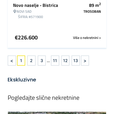
2
Novo naselje - Bistrica
89
m
NOVI SAD
TROSOBAN
ŠIFRA: #571900
€
226.600
Više o nekretnini >
<
>
1
2
3
...
11
12
13
Ekskluzivne
Pogledajte slične nekretnine