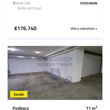
NOVI SAD
DVOSOBAN
ŠIFRA: #572540
€
176.740
Više o nekretnini >
Garaže
2
Podbara
11
m