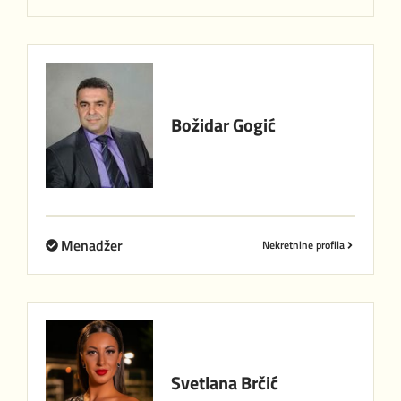
Božidar
Gogić
Menadžer
Nekretnine profila
Svetlana
Brčić