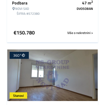
2
Podbara
47
m
NOVI SAD
DVOSOBAN
ŠIFRA: #572380
€
150.780
Više o nekretnini >
360°
Stanovi