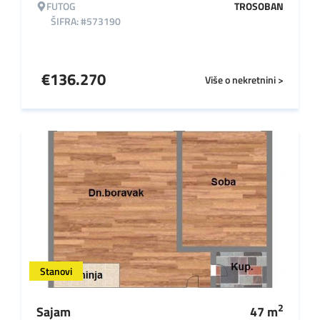
FUTOG
TROSOBAN
ŠIFRA: #573190
€
136.270
Više o nekretnini >
Stanovi
2
Sajam
47
m