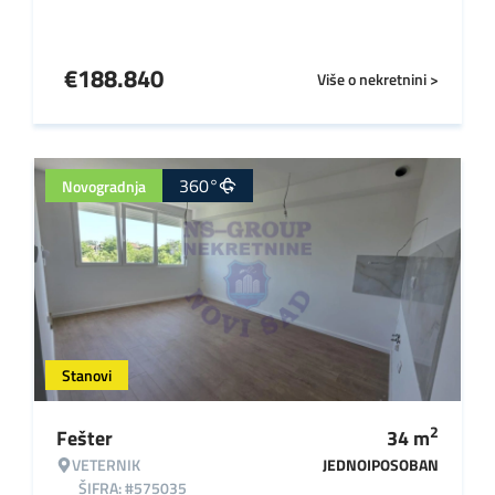
€
188.840
Više o nekretnini >
360°
Novogradnja
Stanovi
2
Fešter
34
m
VETERNIK
JEDNOIPOSOBAN
ŠIFRA: #575035