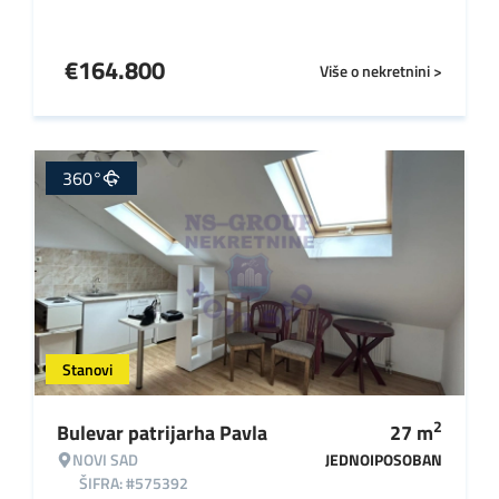
€
164.800
Više o nekretnini >
360°
Stanovi
2
Bulevar patrijarha Pavla
27
m
NOVI SAD
JEDNOIPOSOBAN
ŠIFRA: #575392