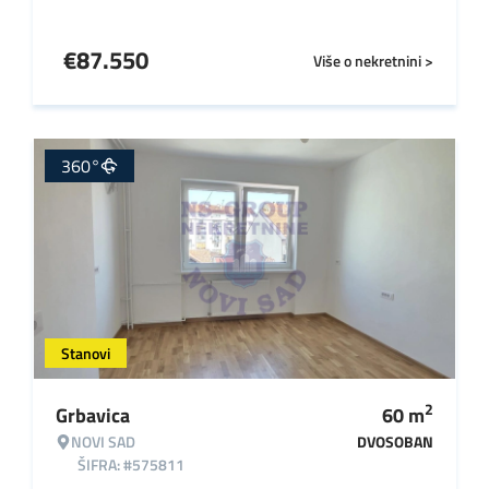
€
87.550
Više o nekretnini >
360°
Stanovi
2
Grbavica
60
m
NOVI SAD
DVOSOBAN
ŠIFRA: #575811