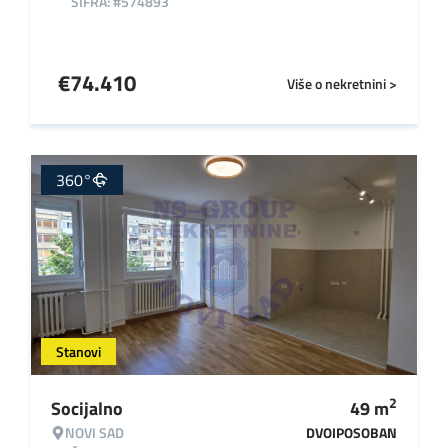
ŠIFRA: #574893
€
74.410
Više o nekretnini >
360°
Stanovi
2
Socijalno
49
m
NOVI SAD
DVOIPOSOBAN