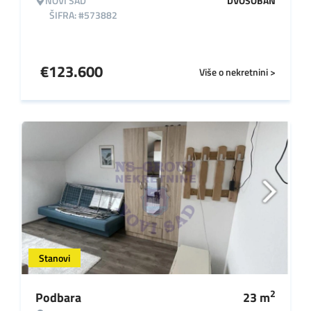
NOVI SAD
DVOSOBAN
ŠIFRA: #573882
€
123.600
Više o nekretnini >
Stanovi
2
Podbara
23
m