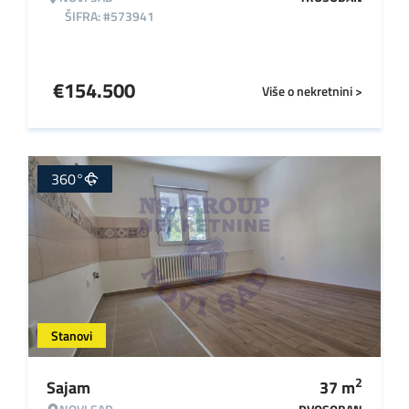
ŠIFRA: #573941
€
154.500
Više o nekretnini >
360°
Stanovi
2
Sajam
37
m