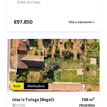
ŠIFRA: #573983
€
97.850
Više o nekretnini >
Kuće
Ekskluzivno
2
Izlaz iz Futoga (Begeč)
198
m
FUTOG
PRIZEMNA