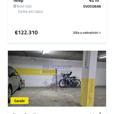
Telep
42
m
NOVI SAD
DVOSOBAN
ŠIFRA: #572803
€
122.310
Više o nekretnini >
Garaže
2