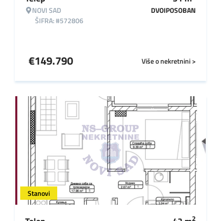
NOVI SAD
DVOIPOSOBAN
ŠIFRA: #572806
€
149.790
Više o nekretnini >
Stanovi
2