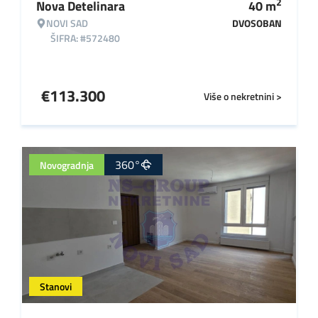
2
Nova Detelinara
40
m
NOVI SAD
DVOSOBAN
ŠIFRA: #572480
€
113.300
Više o nekretnini >
360°
Novogradnja
Stanovi