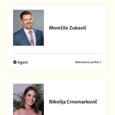
Momčilo
Zuković
Agent
Nekretnine profila
Nikolija
Crnomarković