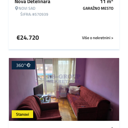
Nova Detelinara
11
m
NOVI SAD
GARAŽNO MESTO
ŠIFRA: #570939
€
24.720
Više o nekretnini >
360°
Stanovi