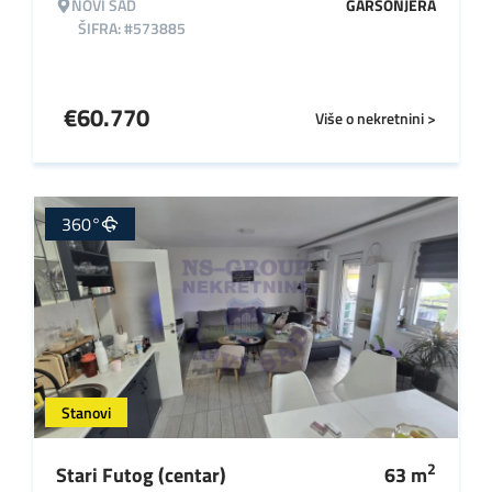
NOVI SAD
GARSONJERA
ŠIFRA: #573885
€
60.770
Više o nekretnini >
360°
Stanovi
2
Stari Futog (centar)
63
m