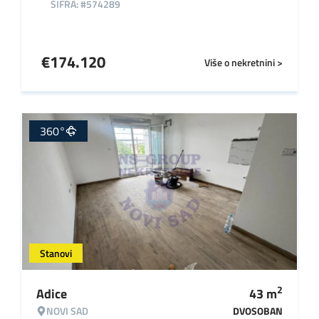
ŠIFRA: #574289
€
174.120
Više o nekretnini >
360°
Stanovi
2
Adice
43
m
NOVI SAD
DVOSOBAN