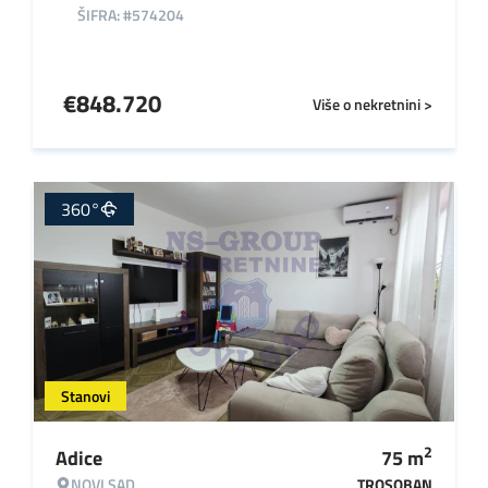
ŠIFRA: #574204
€
848.720
Više o nekretnini >
360°
Stanovi
2
Adice
75
m
NOVI SAD
TROSOBAN