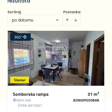
rezultata
Sortiraj
:
Postavka:
po datumu
360°
Stanovi
2
Somborska rampa
31
m
NOVI SAD
JEDNOIPOSOBAN
ŠIFRA: #575907