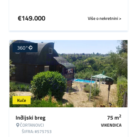
€
149.000
Više o nekretnini >
360°
Kuće
2
Inđijski breg
75
m
ČORTANOVCI
VIKENDICA
ŠIFRA: #575753