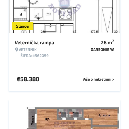
Stanovi
2
Veternička rampa
26
m
VETERNIK
GARSONJERA
ŠIFRA: #562059
€
58.380
Više o nekretnini >