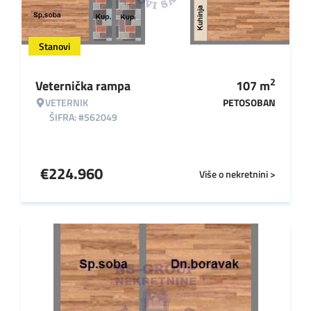
Stanovi
2
Veternička rampa
107
m
VETERNIK
PETOSOBAN
ŠIFRA: #562049
€
224.960
Više o nekretnini >