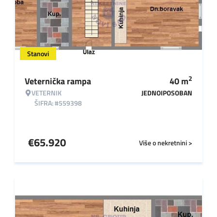
Stanovi
2
Veternička rampa
40
m
VETERNIK
JEDNOIPOSOBAN
ŠIFRA: #559398
€
65.920
Više o nekretnini >