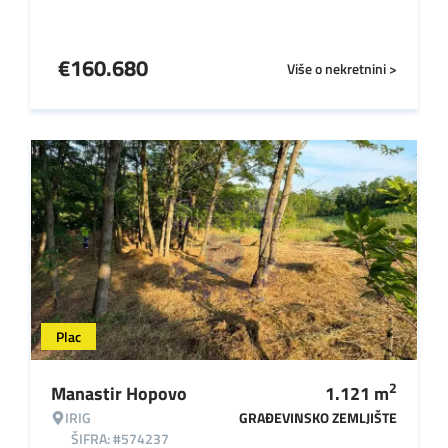
€
160.680
Više o nekretnini >
Plac
2
Manastir Hopovo
1.121
m
IRIG
GRAĐEVINSKO ZEMLJIŠTE
ŠIFRA: #574237