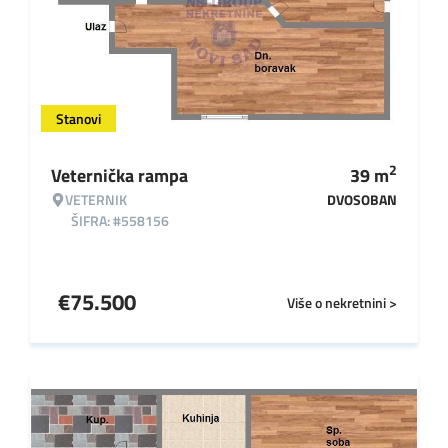
Stanovi
2
Veternička rampa
39
m
VETERNIK
DVOSOBAN
ŠIFRA: #558156
€
75.500
Više o nekretnini >