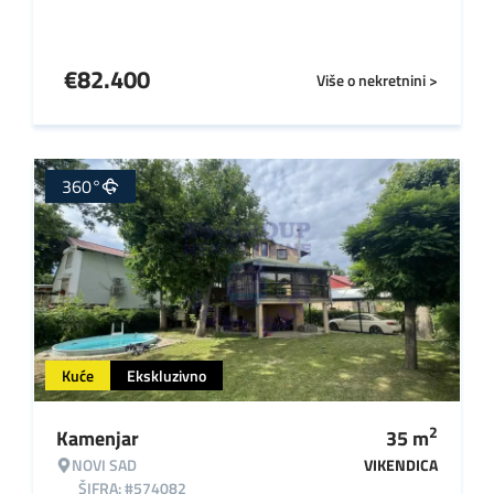
€
82.400
Više o nekretnini >
360°
Kuće
Ekskluzivno
2
Kamenjar
35
m
NOVI SAD
VIKENDICA
ŠIFRA: #574082