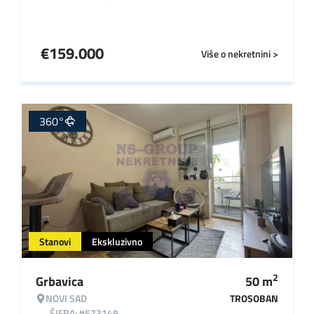
€
159.000
Više o nekretnini >
360°
Stanovi
Ekskluzivno
2
Grbavica
50
m
NOVI SAD
TROSOBAN
ŠIFRA: #573149