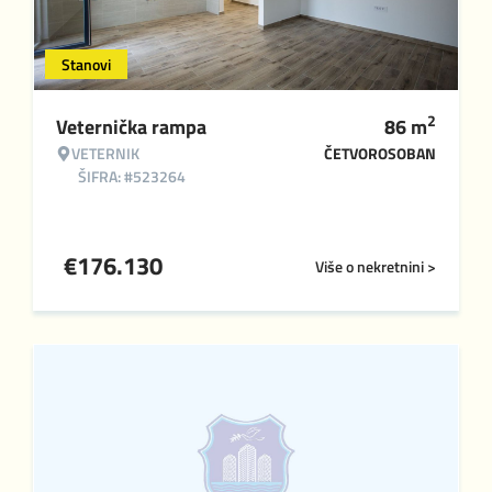
Stanovi
2
Veternička rampa
86
m
VETERNIK
ČETVOROSOBAN
ŠIFRA: #523264
€
176.130
Više o nekretnini >