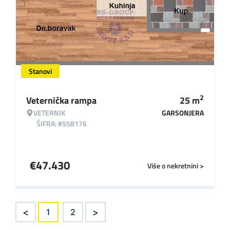
Stanovi
2
Veternička rampa
25
m
VETERNIK
GARSONJERA
ŠIFRA: #558176
€
47.430
Više o nekretnini >
<
>
1
2