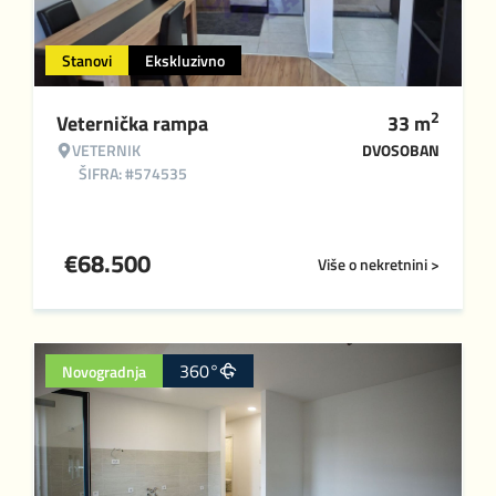
Stanovi
Ekskluzivno
2
Veternička rampa
33
m
VETERNIK
DVOSOBAN
ŠIFRA: #574535
€
68.500
Više o nekretnini >
360°
Novogradnja