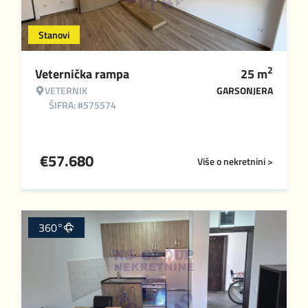
Stanovi
2
Veternička rampa
25
m
VETERNIK
GARSONJERA
ŠIFRA: #575574
€
57.680
Više o nekretnini >
360°