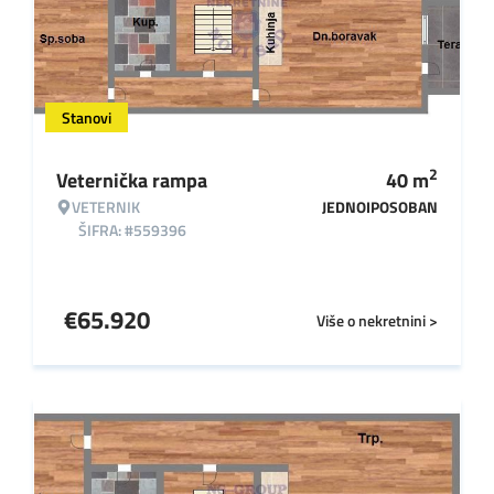
Stanovi
2
Veternička rampa
40
m
VETERNIK
JEDNOIPOSOBAN
ŠIFRA: #559396
€
65.920
Više o nekretnini >