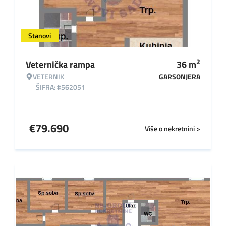
Stanovi
2
Veternička rampa
36
m
VETERNIK
GARSONJERA
ŠIFRA: #562051
€
79.690
Više o nekretnini >