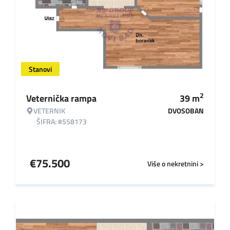
Stanovi
2
Veternička rampa
39
m
VETERNIK
DVOSOBAN
ŠIFRA: #558173
€
75.500
Više o nekretnini >