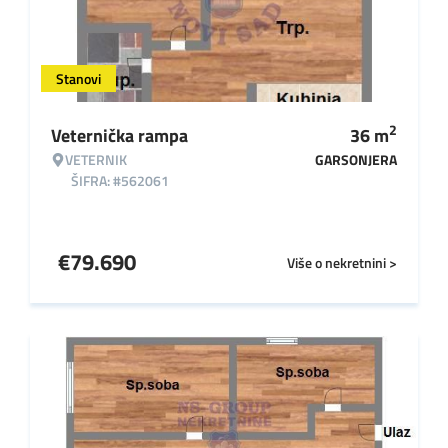
Stanovi
2
Veternička rampa
36
m
VETERNIK
GARSONJERA
ŠIFRA: #562061
€
79.690
Više o nekretnini >