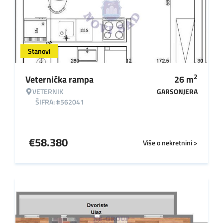
Stanovi
2
Veternička rampa
26
m
VETERNIK
GARSONJERA
ŠIFRA: #562041
€
58.380
Više o nekretnini >