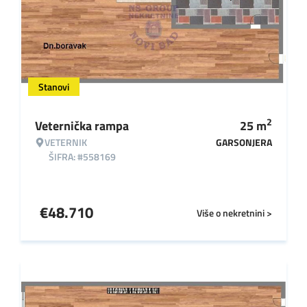
Stanovi
2
Veternička rampa
25
m
VETERNIK
GARSONJERA
ŠIFRA: #558169
€
48.710
Više o nekretnini >