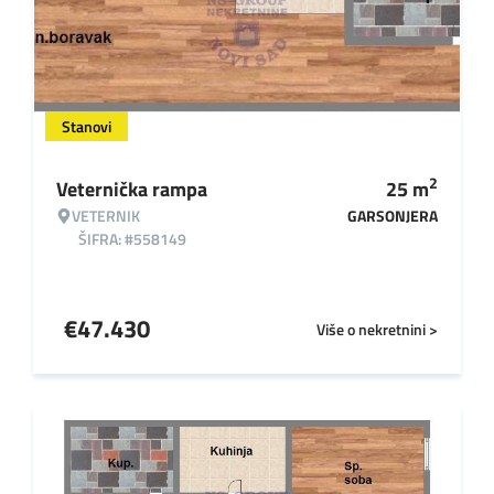
Stanovi
2
Veternička rampa
25
m
VETERNIK
GARSONJERA
ŠIFRA: #558149
€
47.430
Više o nekretnini >