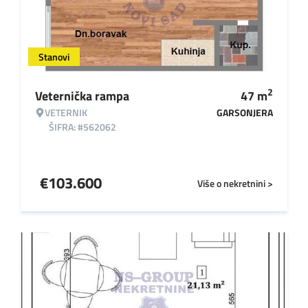
Stanovi
2
Veternička rampa
47
m
VETERNIK
GARSONJERA
ŠIFRA: #562062
€
103.600
Više o nekretnini >