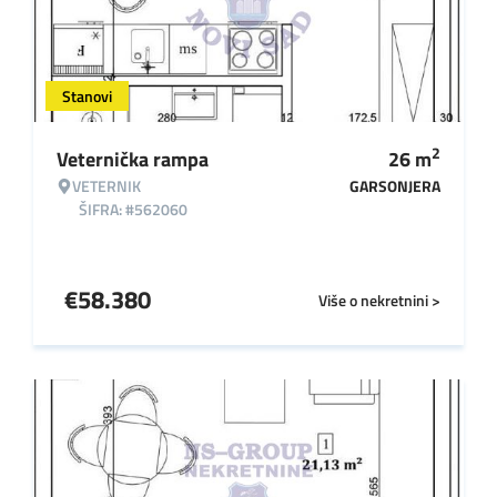
Stanovi
2
Veternička rampa
26
m
VETERNIK
GARSONJERA
ŠIFRA: #562060
€
58.380
Više o nekretnini >