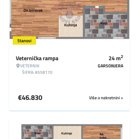
Stanovi
2
Veternička rampa
24
m
VETERNIK
GARSONJERA
ŠIFRA: #558170
€
46.830
Više o nekretnini >