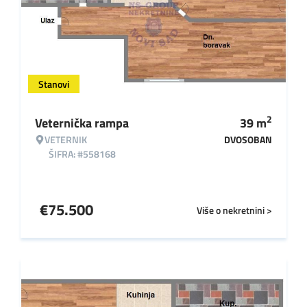
Stanovi
2
Veternička rampa
39
m
VETERNIK
DVOSOBAN
ŠIFRA: #558168
€
75.500
Više o nekretnini >