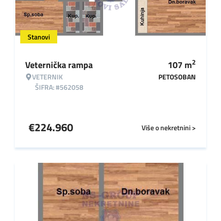
Stanovi
2
Veternička rampa
107
m
VETERNIK
PETOSOBAN
ŠIFRA: #562058
€
224.960
Više o nekretnini >