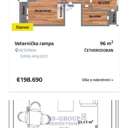
Stanovi
2
Veternička rampa
96
m
VETERNIK
ČETVOROSOBAN
ŠIFRA: #562057
€
198.690
Više o nekretnini >