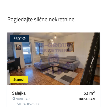
Pogledajte slične nekretnine
360°
Stanovi
2
Salajka
52
m
NOVI SAD
TROSOBAN
ŠIFRA: #575068