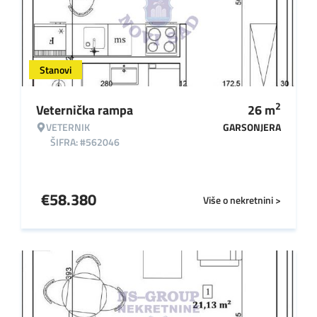
Stanovi
2
Veternička rampa
26
m
VETERNIK
GARSONJERA
ŠIFRA: #562046
€
58.380
Više o nekretnini >