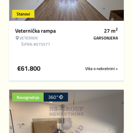
Stanovi
2
Veternička rampa
27
m
VETERNIK
GARSONJERA
ŠIFRA: #575577
€
61.800
Više o nekretnini >
360°
Novogradnja