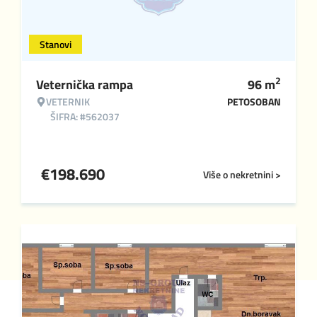
Stanovi
2
Veternička rampa
96
m
VETERNIK
PETOSOBAN
ŠIFRA: #562037
€
198.690
Više o nekretnini >