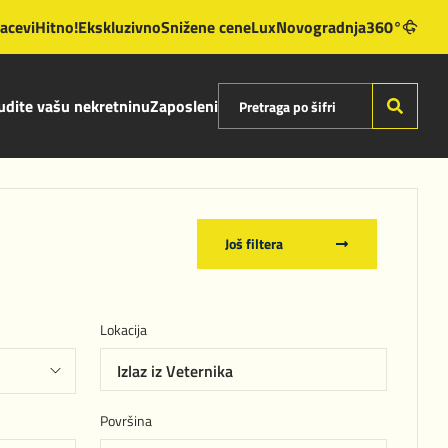
lacevi
Hitno!
Ekskluzivno
Snižene cene
Lux
Novogradnja
360°
dite vašu nekretninu
Zaposleni
Još filtera
Lokacija
Izlaz iz Veternika
Površina