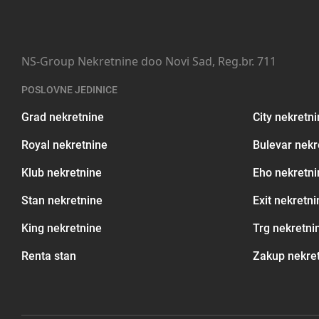
NS-Group Nekretnine doo Novi Sad, Reg.br. 711
POSLOVNE JEDINICE
Grad nekretnine
City nekretn
Royal nekretnine
Bulevar nekr
Klub nekretnine
Eho nekretni
Stan nekretnine
Exit nekretni
King nekretnine
Trg nekretni
Renta stan
Zakup nekre