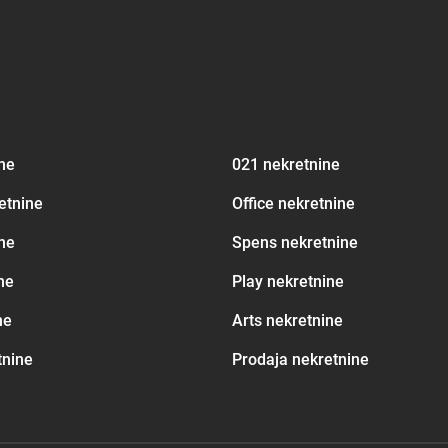
ine
021 nekretnine
etnine
Office nekretnine
ne
Spens nekretnine
ne
Play nekretnine
ne
Arts nekretnine
tnine
Prodaja nekretnine