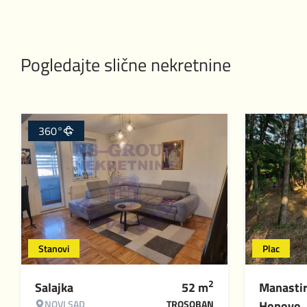
Pogledajte slične nekretnine
360°
Stanovi
Plac
2
Salajka
52
m
Manasti
NOVI SAD
TROSOBAN
Hopovo