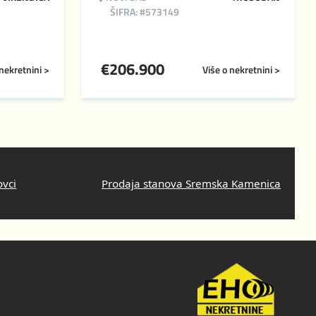
ŠIFRA: #573149
€
206.900
 nekretnini >
Više o nekretnini >
ovci
Prodaja stanova Sremska Kamenica