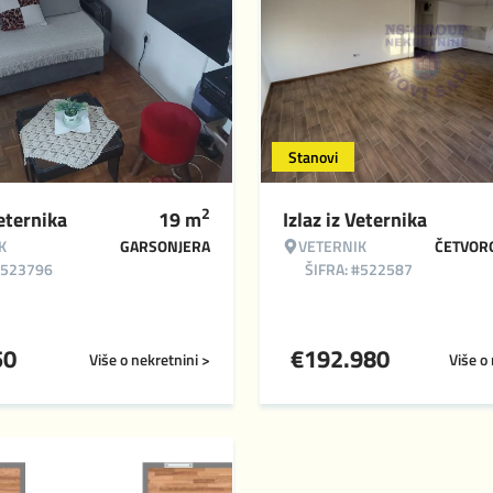
Stanovi
2
Veternika
19
m
Izlaz iz Veternika
K
GARSONJERA
VETERNIK
ČETVOR
#523796
ŠIFRA: #522587
50
€
192.980
Više o nekretnini >
Više o