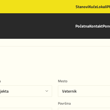
Stanovi
Kuće
Lokali
P
Početna
Kontakt
Ponu
a
Mesto
Površina