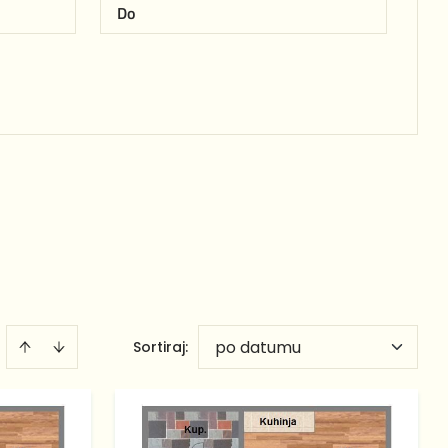
po datumu
Sortiraj
: