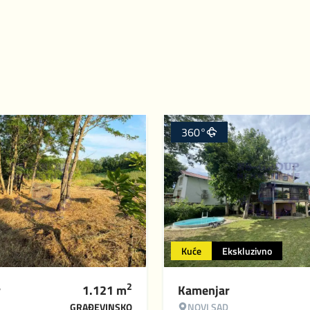
360°
Kuće
Ekskluzivno
2
r
1.121
m
Kamenjar
GRAĐEVINSKO
NOVI SAD