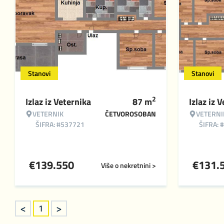
Stanovi
Stanovi
2
Izlaz iz Veternika
87
m
Izlaz iz 
VETERNIK
ČETVOROSOBAN
VETERNI
ŠIFRA: #537721
ŠIFRA: 
€
139.550
€
131.
Više o nekretnini >
<
>
1