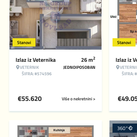
Stanovi
Stanovi
2
Izlaz iz Veternika
26
m
Izlaz iz 
VETERNIK
JEDNOIPOSOBAN
VETERNI
ŠIFRA: #574596
ŠIFRA: 
€
55.620
€
49.0
Više o nekretnini >
360°