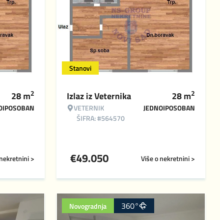
Stanovi
2
2
28
m
Izlaz iz Veternika
28
m
OIPOSOBAN
VETERNIK
JEDNOIPOSOBAN
ŠIFRA: #564570
€
49.050
 nekretnini >
Više o nekretnini >
360°
Novogradnja