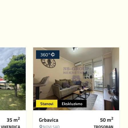
360°
Stanovi
Ekskluzivno
2
2
35
m
Grbavica
50
m
VIKENDICA
NOVI SAD
TROSOBAN