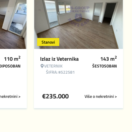
Stanovi
2
2
110
m
Izlaz iz Veternika
143
m
OIPOSOBAN
VETERNIK
ŠESTOSOBAN
ŠIFRA: #522581
€
235.000
 nekretnini >
Više o nekretnini >