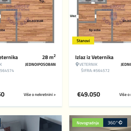
Stanovi
2
Veternika
28
m
Izlaz iz Veternika
K
JEDNOIPOSOBAN
VETERNIK
JEDN
#564574
ŠIFRA: #564572
50
€
49.050
Više o nekretnini >
Više o
360°
Novogradnja