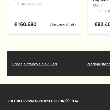
ŠIFRA: #575068
IRIG
ŠIFRA: 
€
160.680
€
82.4
Više o nekretnini >
Prodaja stanova Novi Sad
Prodaja stan
POLITIKA PRIVATNOSTI
USLOVI KORIŠĆENJA