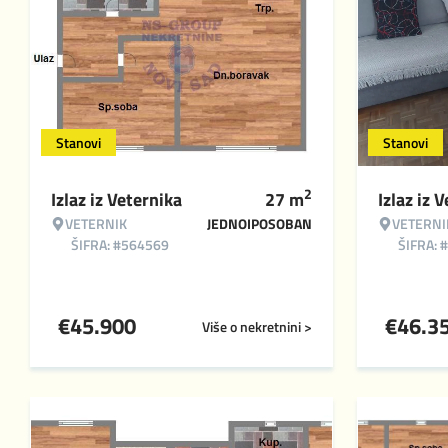
Stanovi
Stanovi
2
Izlaz iz Veternika
27
m
Izlaz iz 
VETERNIK
JEDNOIPOSOBAN
VETERNI
ŠIFRA: #564569
ŠIFRA: 
€
45.900
€
46.3
Više o nekretnini >