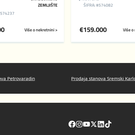
ZEMLJIŠTE
ŠIFRA: #574082
#574237
00
€
159.000
Više o nekretnini >
Više o
ova Petrovaradin
Prodaja stanova Sremski Karl