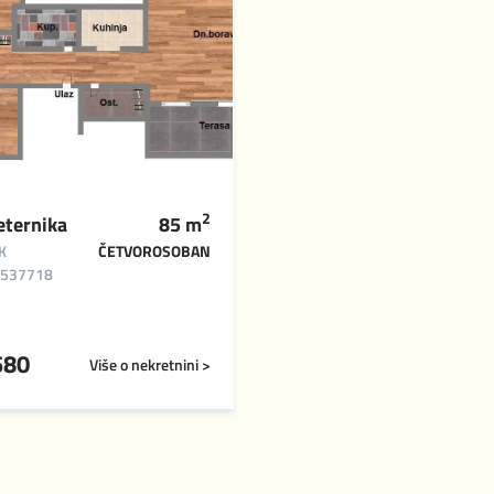
2
Veternika
85
m
K
ČETVOROSOBAN
#537718
580
Više o nekretnini >