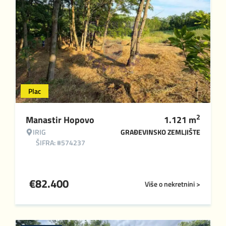
Plac
2
Manastir Hopovo
1.121
m
IRIG
GRAĐEVINSKO ZEMLJIŠTE
ŠIFRA: #574237
€
82.400
Više o nekretnini >