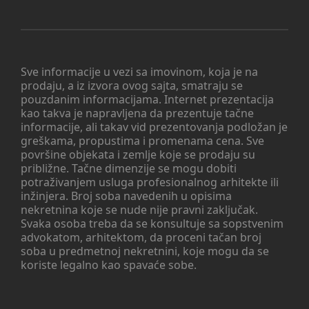
Sve informacije u vezi sa imovinom, koja je na
prodaju, a iz izvora ovog sajta, smatraju se
pouzdanim informacijama. Internet prezentacija
kao takva je napravljena da prezentuje tačne
informacije, ali takav vid prezentovanja podložan je
greškama, propustima i promenama cena. Sve
površine objekata i zemlje koje se prodaju su
približne. Tačne dimenzije se mogu dobiti
potraživanjem usluga profesionalnog arhitekte ili
inžinjera. Broj soba navedenih u opisima
nekretnina koje se nude nije pravni zaključak.
Svaka osoba treba da se konsultuje sa sopstvenim
advokatom, arhitektom, da proceni tačan broj
soba u predmetnoj nekretnini, koje mogu da se
koriste legalno kao spavaće sobe.