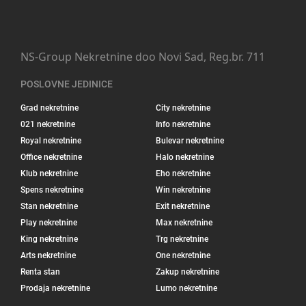
NS-Group Nekretnine doo Novi Sad, Reg.br. 711
POSLOVNE JEDINICE
Grad nekretnine
City nekretnine
021 nekretnine
Info nekretnine
Royal nekretnine
Bulevar nekretnine
Office nekretnine
Halo nekretnine
Klub nekretnine
Eho nekretnine
Spens nekretnine
Win nekretnine
Stan nekretnine
Exit nekretnine
Play nekretnine
Max nekretnine
King nekretnine
Trg nekretnine
Arts nekretnine
One nekretnine
Renta stan
Zakup nekretnine
Prodaja nekretnine
Lumo nekretnine