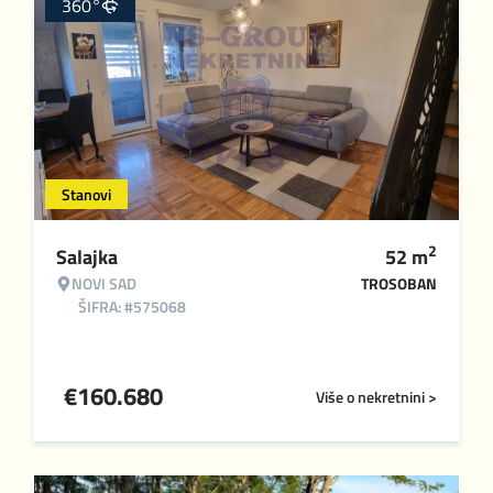
360°
Stanovi
2
Salajka
52
m
NOVI SAD
TROSOBAN
ŠIFRA: #575068
€
160.680
Više o nekretnini >