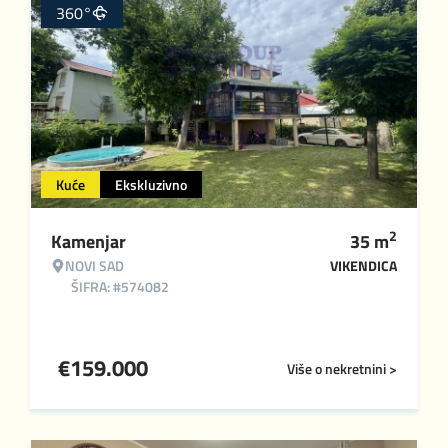
360°
Kuće
Ekskluzivno
2
Kamenjar
35
m
NOVI SAD
VIKENDICA
ŠIFRA: #574082
€
159.000
Više o nekretnini >