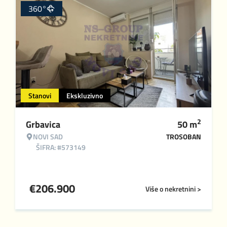
360°
Stanovi
Ekskluzivno
2
Grbavica
50
m
NOVI SAD
TROSOBAN
ŠIFRA: #573149
€
206.900
Više o nekretnini >