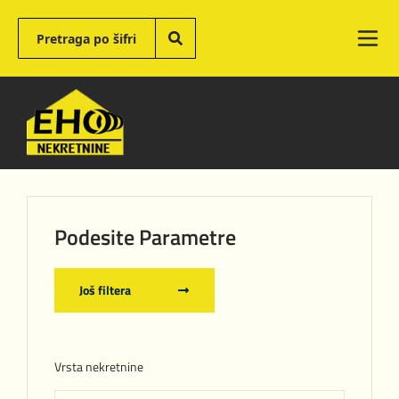
Podesite Parametre
Još filtera
Vrsta nekretnine