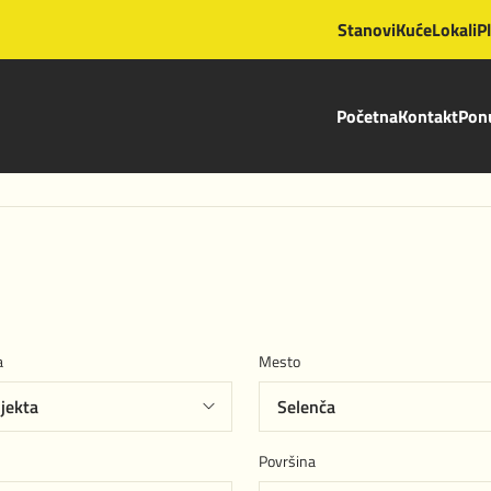
Stanovi
Kuće
Lokali
P
Početna
Kontakt
Ponu
a
Mesto
Površina