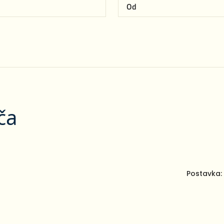
ča
Postavka: