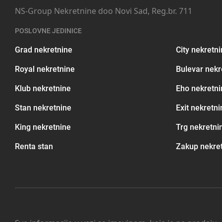
NS-Group Nekretnine doo Novi Sad, Reg.br. 711
POSLOVNE JEDINICE
Grad nekretnine
City nekretn
Royal nekretnine
Bulevar nekr
Klub nekretnine
Eho nekretni
Stan nekretnine
Exit nekretni
King nekretnine
Trg nekretni
Renta stan
Zakup nekre