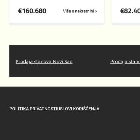
€
160.680
€
82.4
Više o nekretnini >
Prodaja stanova Novi Sad
Prodaja stan
POLITIKA PRIVATNOSTI
USLOVI KORIŠĆENJA