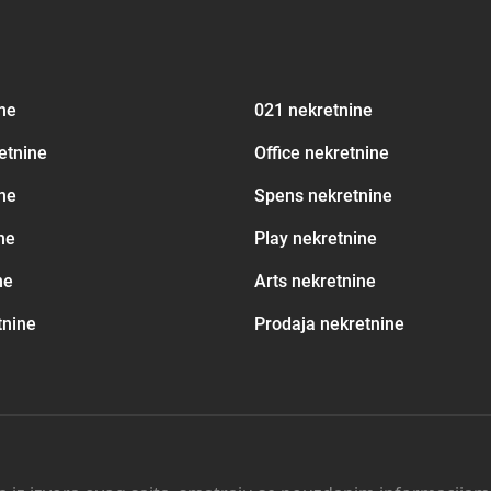
ine
021 nekretnine
etnine
Office nekretnine
ne
Spens nekretnine
ne
Play nekretnine
ne
Arts nekretnine
tnine
Prodaja nekretnine