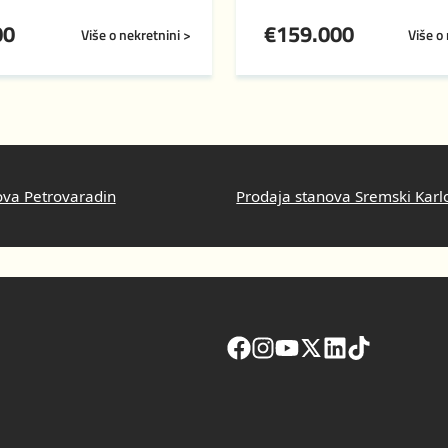
00
€
159.000
Više o nekretnini >
Više o
ova Petrovaradin
Prodaja stanova Sremski Karl