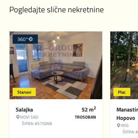
Pogledajte slične nekretnine
360°
Stanovi
Plac
2
Salajka
52
m
Manasti
NOVI SAD
TROSOBAN
Hopovo
ŠIFRA: #575068
IRIG
ŠIFRA: 