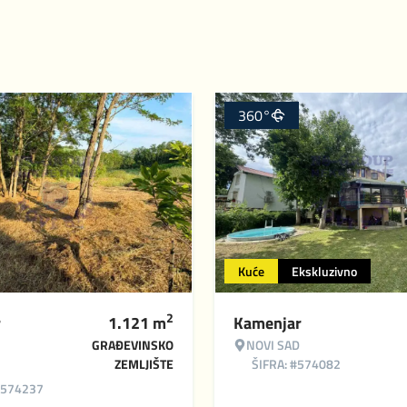
360°
Kuće
Ekskluzivno
2
r
1.121
m
Kamenjar
GRAĐEVINSKO
NOVI SAD
ZEMLJIŠTE
ŠIFRA: #574082
#574237