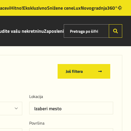
lacevi
Hitno!
Ekskluzivno
Snižene cene
Lux
Novogradnja
360°
dite vašu nekretninu
Zaposleni
Još filtera
Lokacija
Izaberi mesto
Površina