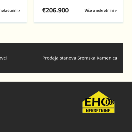
€
206.900
 nekretnini >
Više o nekretnini >
ovci
Prodaja stanova Sremska Kamenica