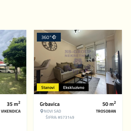
360°
Stanovi
Ekskluzivno
2
2
35
m
Grbavica
50
m
VIKENDICA
NOVI SAD
TROSOBAN
ŠIFRA: #573149