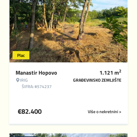
Plac
2
Manastir Hopovo
1.121
m
IRIG
GRAĐEVINSKO ZEMLJIŠTE
ŠIFRA: #574237
€
82.400
Više o nekretnini >