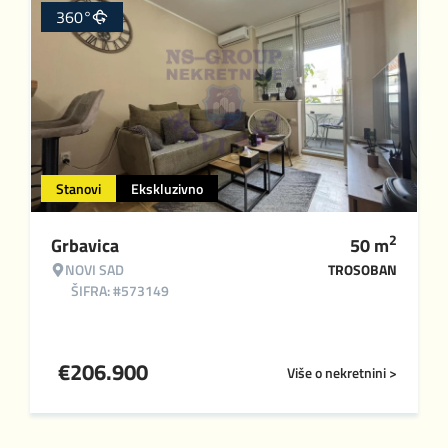
360°
Stanovi
Ekskluzivno
2
Grbavica
50
m
NOVI SAD
TROSOBAN
ŠIFRA: #573149
€
206.900
Više o nekretnini >