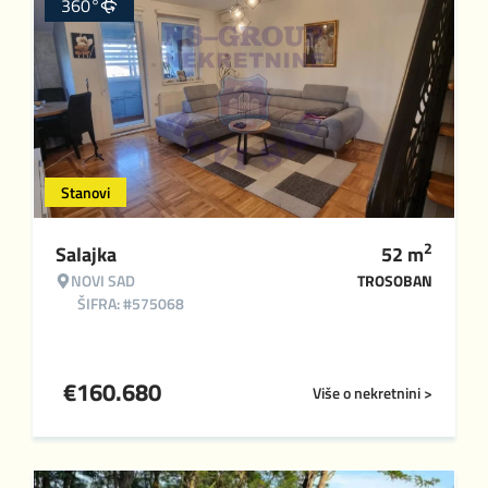
360°
Stanovi
2
Salajka
52
m
NOVI SAD
TROSOBAN
ŠIFRA: #575068
€
160.680
Više o nekretnini >