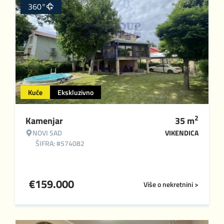
360°
Kuće
Ekskluzivno
2
Kamenjar
35
m
NOVI SAD
VIKENDICA
ŠIFRA: #574082
€
159.000
Više o nekretnini >