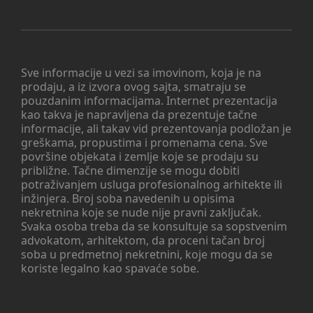
Sve informacije u vezi sa imovinom, koja je na
prodaju, a iz izvora ovog sajta, smatraju se
pouzdanim informacijama. Internet prezentacija
kao takva je napravljena da prezentuje tačne
informacije, ali takav vid prezentovanja podložan je
greškama, propustima i promenama cena. Sve
površine objekata i zemlje koje se prodaju su
približne. Tačne dimenzije se mogu dobiti
potraživanjem usluga profesionalnog arhitekte ili
inžinjera. Broj soba navedenih u opisima
nekretnina koje se nude nije pravni zaključak.
Svaka osoba treba da se konsultuje sa sopstvenim
advokatom, arhitektom, da proceni tačan broj
soba u predmetnoj nekretnini, koje mogu da se
koriste legalno kao spavaće sobe.