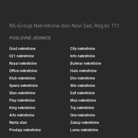
NS-Group Nekretnine doo Novi Sad, Reg.br. 711
POSLOVNE JEDINICE
Grad nekretnine
City nekretnine
021 nekretnine
Info nekretnine
Royal nekretnine
Bulevar nekretnine
Office nekretnine
Halo nekretnine
Klub nekretnine
Eho nekretnine
Spens nekretnine
Win nekretnine
Stan nekretnine
Exit nekretnine
Play nekretnine
Max nekretnine
King nekretnine
Trg nekretnine
Arts nekretnine
One nekretnine
Renta stan
Zakup nekretnine
Prodaja nekretnine
Lumo nekretnine