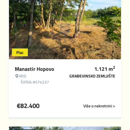
Plac
2
Manastir Hopovo
1.121
m
IRIG
GRAĐEVINSKO ZEMLJIŠTE
ŠIFRA: #574237
€
82.400
Više o nekretnini >