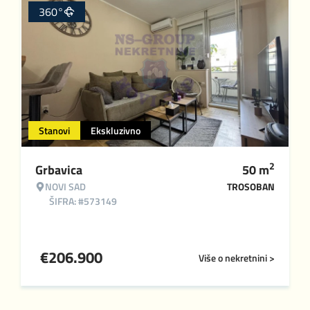
360°
Stanovi
Ekskluzivno
2
Grbavica
50
m
NOVI SAD
TROSOBAN
ŠIFRA: #573149
€
206.900
Više o nekretnini >