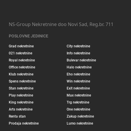
NS-Group Nekretnine doo Novi Sad, Reg.br. 711
POSLOVNE JEDINICE
Grad nekretnine
City nekretnine
021 nekretnine
Info nekretnine
Royal nekretnine
Bulevar nekretnine
Office nekretnine
Halo nekretnine
Klub nekretnine
Eho nekretnine
Spens nekretnine
Win nekretnine
Stan nekretnine
Exit nekretnine
Play nekretnine
Max nekretnine
King nekretnine
Trg nekretnine
Arts nekretnine
One nekretnine
Renta stan
Zakup nekretnine
Prodaja nekretnine
Lumo nekretnine