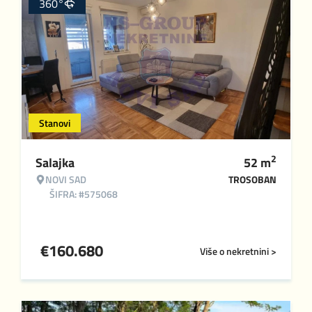
360°
Stanovi
2
Salajka
52
m
NOVI SAD
TROSOBAN
ŠIFRA: #575068
€
160.680
Više o nekretnini >