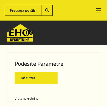
Podesite Parametre
Još filtera
Vrsta nekretnine