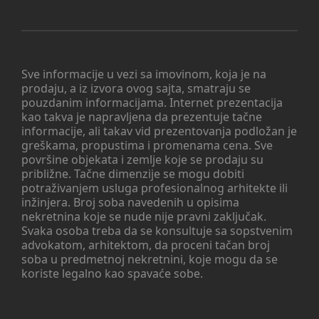
Sve informacije u vezi sa imovinom, koja je na
prodaju, a iz izvora ovog sajta, smatraju se
pouzdanim informacijama. Internet prezentacija
kao takva je napravljena da prezentuje tačne
informacije, ali takav vid prezentovanja podložan je
greškama, propustima i promenama cena. Sve
površine objekata i zemlje koje se prodaju su
približne. Tačne dimenzije se mogu dobiti
potraživanjem usluga profesionalnog arhitekte ili
inžinjera. Broj soba navedenih u opisima
nekretnina koje se nude nije pravni zaključak.
Svaka osoba treba da se konsultuje sa sopstvenim
advokatom, arhitektom, da proceni tačan broj
soba u predmetnoj nekretnini, koje mogu da se
koriste legalno kao spavaće sobe.