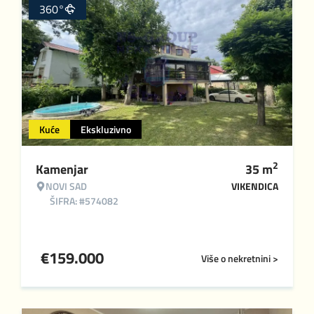
360°
Kuće
Ekskluzivno
2
Kamenjar
35
m
NOVI SAD
VIKENDICA
ŠIFRA: #574082
€
159.000
Više o nekretnini >