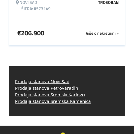
NOVI SAD
TROSOBAN
ŠIFRA: #573149
€
206.900
Više o nekretnini >
Prodaja stanova Novi Sad
Prodaja stanova Petrovaradin
Prodaja stanova Sremski Karlovci
Prodaja stanova Sremska Kamenica