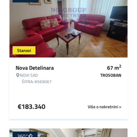
Stanovi
2
Nova Detelinara
67
m
NOVI SAD
TROSOBAN
ŠIFRA: #569067
€
183.340
Više o nekretnini >
360°