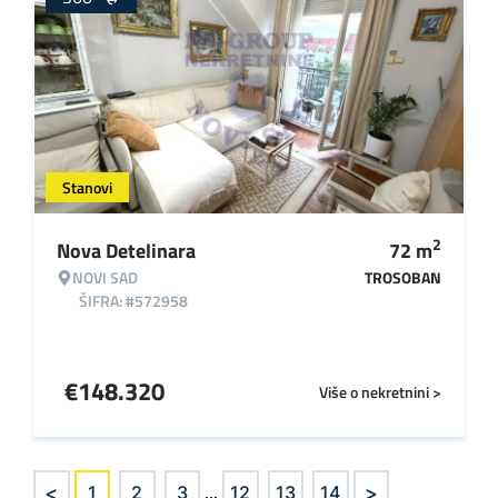
Stanovi
2
Nova Detelinara
72
m
NOVI SAD
TROSOBAN
ŠIFRA: #572958
€
148.320
Više o nekretnini >
<
>
1
2
3
...
12
13
14