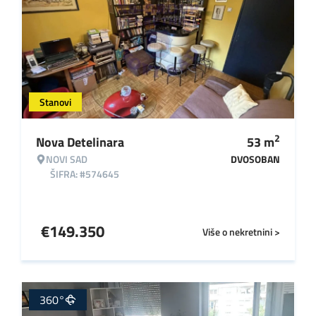
Stanovi
2
Nova Detelinara
53
m
NOVI SAD
DVOSOBAN
ŠIFRA: #574645
€
149.350
Više o nekretnini >
360°