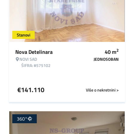
Stanovi
2
Nova Detelinara
40
m
NOVI SAD
JEDNOSOBAN
ŠIFRA: #575102
€
141.110
Više o nekretnini >
360°