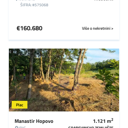
ŠIFRA: #575068
€
160.680
Više o nekretnini >
Plac
2
Manastir Hopovo
1.121
m
IRIG
GRAĐEVINSKO ZEMLJIŠTE