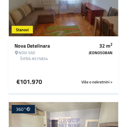
Stanovi
2
Nova Detelinara
32
m
NOVI SAD
JEDNOSOBAN
ŠIFRA: #575854
€
101.970
Više o nekretnini >
360°