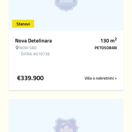
Stanovi
2
Nova Detelinara
130
m
NOVI SAD
PETOSOBAN
ŠIFRA: #570736
€
339.900
Više o nekretnini >