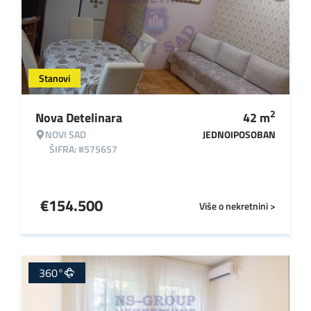
Stanovi
2
Nova Detelinara
42
m
NOVI SAD
JEDNOIPOSOBAN
ŠIFRA: #575657
€
154.500
Više o nekretnini >
360°