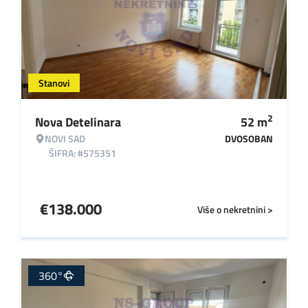
Stanovi
2
Nova Detelinara
52
m
NOVI SAD
DVOSOBAN
ŠIFRA: #575351
€
138.000
Više o nekretnini >
360°