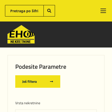
Podesite Parametre
Još filtera
Vrsta nekretnine