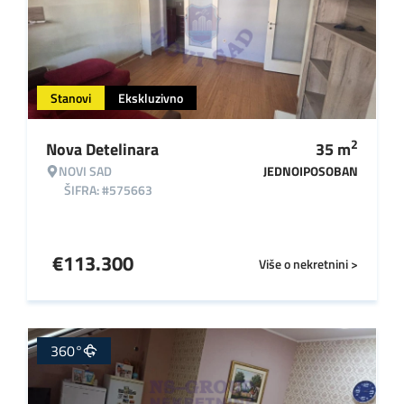
Stanovi
Ekskluzivno
2
Nova Detelinara
35
m
NOVI SAD
JEDNOIPOSOBAN
ŠIFRA: #575663
€
113.300
Više o nekretnini >
360°