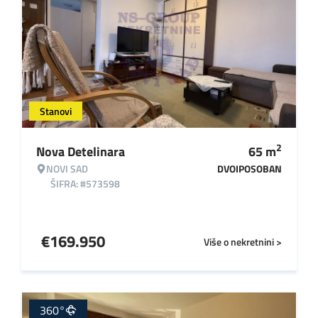
Stanovi
2
Nova Detelinara
65
m
NOVI SAD
DVOIPOSOBAN
ŠIFRA: #573598
€
169.950
Više o nekretnini >
360°