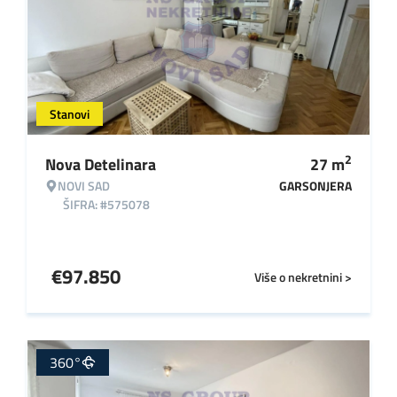
Stanovi
2
Nova Detelinara
27
m
NOVI SAD
GARSONJERA
ŠIFRA: #575078
€
97.850
Više o nekretnini >
360°