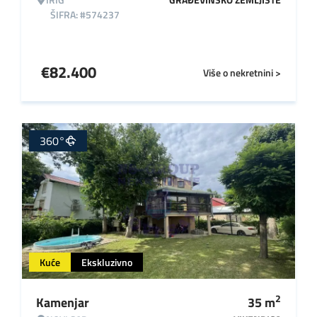
ŠIFRA: #574237
€
82.400
Više o nekretnini >
360°
Kuće
Ekskluzivno
2
Kamenjar
35
m