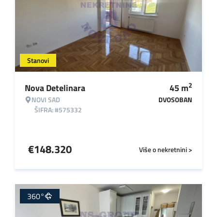
Stanovi
2
Nova Detelinara
45
m
NOVI SAD
DVOSOBAN
ŠIFRA: #575332
€
148.320
Više o nekretnini >
360°