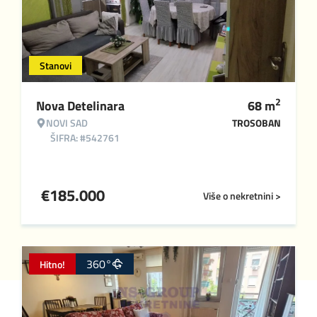
Stanovi
2
Nova Detelinara
68
m
NOVI SAD
TROSOBAN
ŠIFRA: #542761
€
185.000
Više o nekretnini >
360°
Hitno!