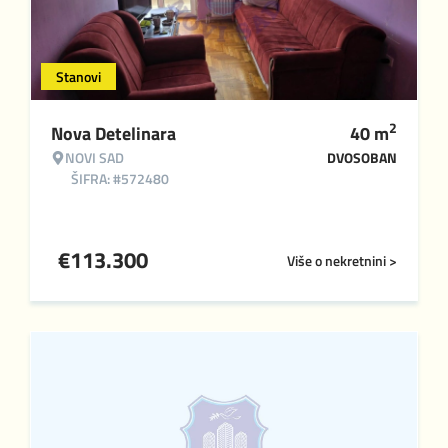
Stanovi
2
Nova Detelinara
40
m
NOVI SAD
DVOSOBAN
ŠIFRA: #572480
€
113.300
Više o nekretnini >