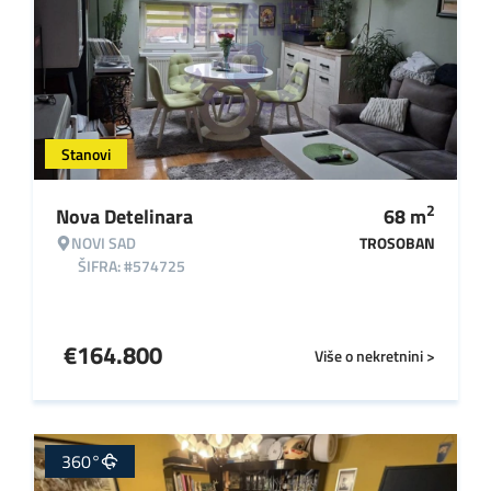
Stanovi
2
Nova Detelinara
68
m
NOVI SAD
TROSOBAN
ŠIFRA: #574725
€
164.800
Više o nekretnini >
360°