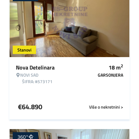
Stanovi
2
Nova Detelinara
18
m
NOVI SAD
GARSONJERA
ŠIFRA: #573171
€
64.890
Više o nekretnini >
360°