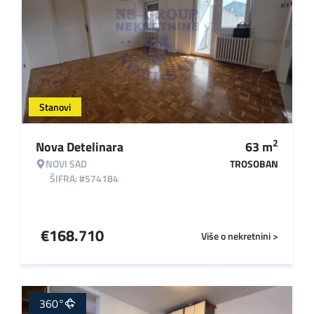
Stanovi
2
Nova Detelinara
63
m
NOVI SAD
TROSOBAN
ŠIFRA: #574184
€
168.710
Više o nekretnini >
360°