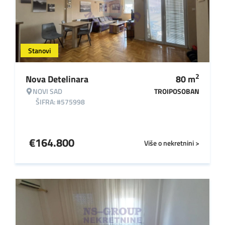
Stanovi
2
Nova Detelinara
80
m
NOVI SAD
TROIPOSOBAN
ŠIFRA: #575998
€
164.800
Više o nekretnini >