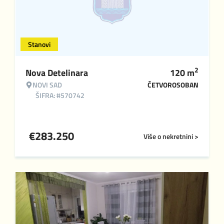
Stanovi
2
Nova Detelinara
120
m
NOVI SAD
ČETVOROSOBAN
ŠIFRA: #570742
€
283.250
Više o nekretnini >