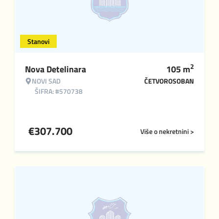
Stanovi
2
Nova Detelinara
105
m
NOVI SAD
ČETVOROSOBAN
ŠIFRA: #570738
€
307.700
Više o nekretnini >