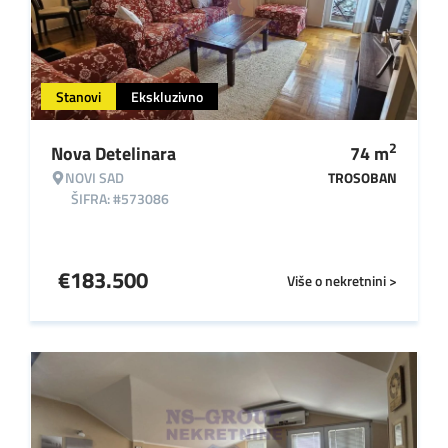
Stanovi
Ekskluzivno
2
Nova Detelinara
74
m
NOVI SAD
TROSOBAN
ŠIFRA: #573086
€
183.500
Više o nekretnini >