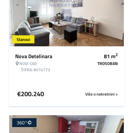
Stanovi
2
Nova Detelinara
81
m
NOVI SAD
TROSOBAN
ŠIFRA: #574773
€
200.240
Više o nekretnini >
360°