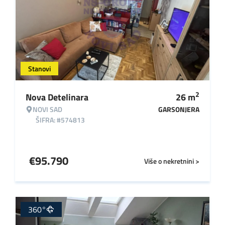
Stanovi
2
Nova Detelinara
26
m
NOVI SAD
GARSONJERA
ŠIFRA: #574813
€
95.790
Više o nekretnini >
360°