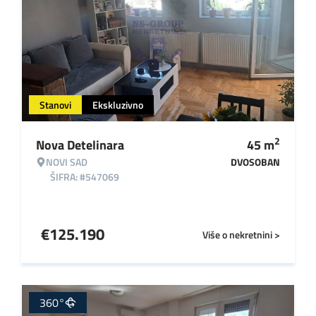
Stanovi
Ekskluzivno
2
Nova Detelinara
45
m
NOVI SAD
DVOSOBAN
ŠIFRA: #547069
€
125.190
Više o nekretnini >
360°