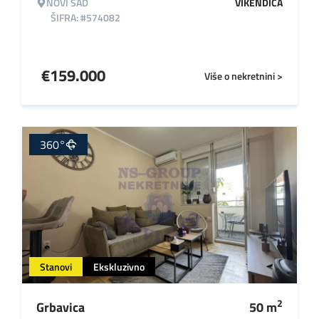
NOVI SAD
VIKENDICA
ŠIFRA: #574082
€
159.000
Više o nekretnini >
360°
Stanovi
Ekskluzivno
2
Grbavica
50
m