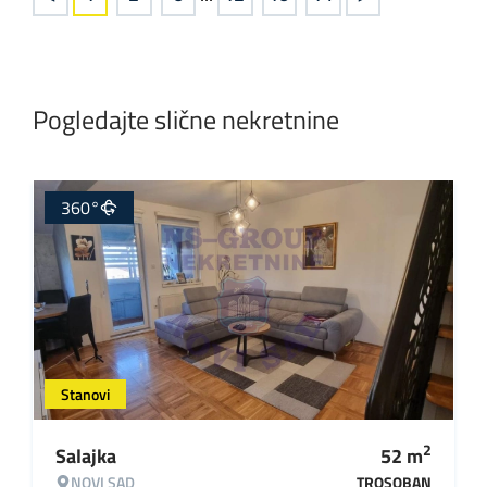
Pogledajte slične nekretnine
360°
Stanovi
2
Salajka
52
m
NOVI SAD
TROSOBAN