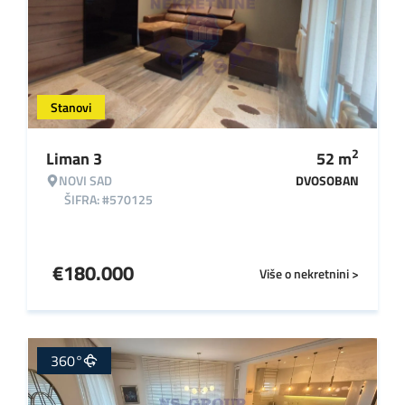
Stanovi
2
Liman 3
52
m
NOVI SAD
DVOSOBAN
ŠIFRA: #570125
€
180.000
Više o nekretnini >
360°