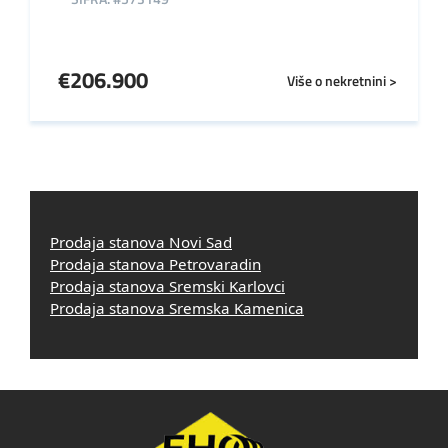
€
206.900
Više o nekretnini >
Prodaja stanova Novi Sad
Prodaja stanova Petrovaradin
Prodaja stanova Sremski Karlovci
Prodaja stanova Sremska Kamenica