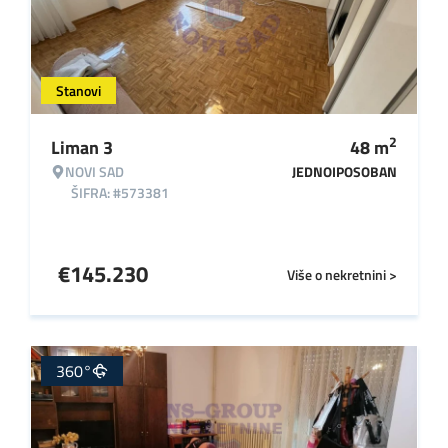
Stanovi
2
Liman 3
48
m
NOVI SAD
JEDNOIPOSOBAN
ŠIFRA: #573381
€
145.230
Više o nekretnini >
360°