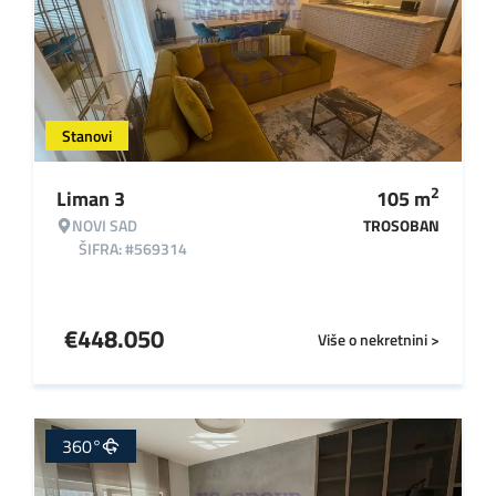
Stanovi
2
Liman 3
105
m
NOVI SAD
TROSOBAN
ŠIFRA: #569314
€
448.050
Više o nekretnini >
360°