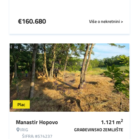
€
160.680
Više o nekretnini >
Plac
2
Manastir Hopovo
1.121
m
IRIG
GRAĐEVINSKO ZEMLJIŠTE
ŠIFRA: #574237