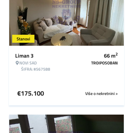
Stanovi
2
Liman 3
66
m
NOVI SAD
TROIPOSOBAN
ŠIFRA: #567588
€
175.100
Više o nekretnini >