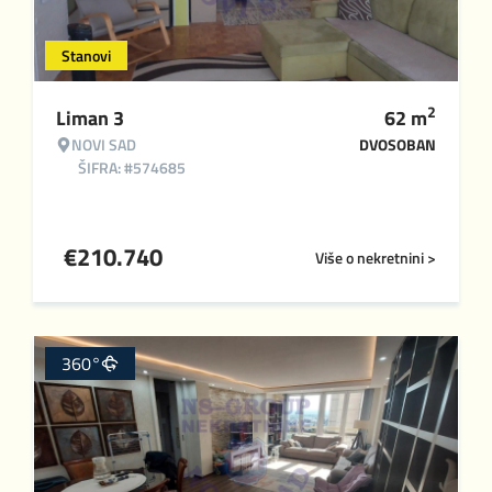
Stanovi
2
Liman 3
62
m
NOVI SAD
DVOSOBAN
ŠIFRA: #574685
€
210.740
Više o nekretnini >
360°