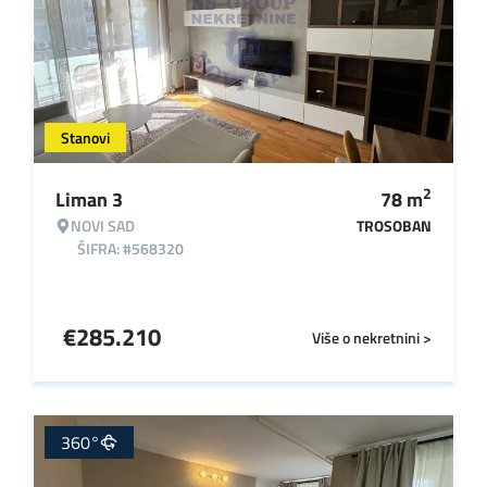
Stanovi
2
Liman 3
78
m
NOVI SAD
TROSOBAN
ŠIFRA: #568320
€
285.210
Više o nekretnini >
360°