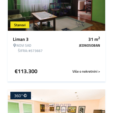
Stanovi
2
Liman 3
31
m
NOVI SAD
JEDNOSOBAN
ŠIFRA: #573667
€
113.300
Više o nekretnini >
360°