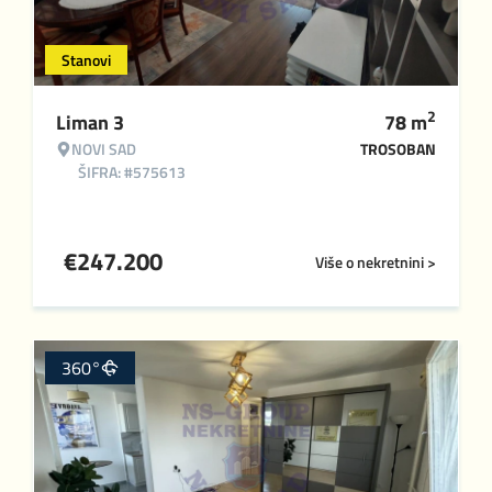
Stanovi
2
Liman 3
78
m
NOVI SAD
TROSOBAN
ŠIFRA: #575613
€
247.200
Više o nekretnini >
360°