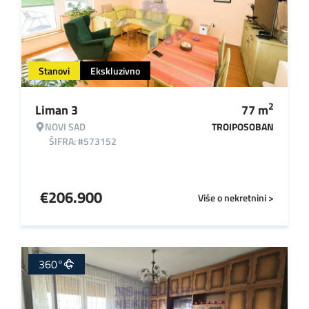
Stanovi
Ekskluzivno
2
Liman 3
77
m
NOVI SAD
TROIPOSOBAN
ŠIFRA: #573152
€
206.900
Više o nekretnini >
360°