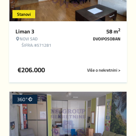
Stanovi
2
Liman 3
58
m
NOVI SAD
DVOIPOSOBAN
ŠIFRA: #571281
€
206.000
Više o nekretnini >
360°