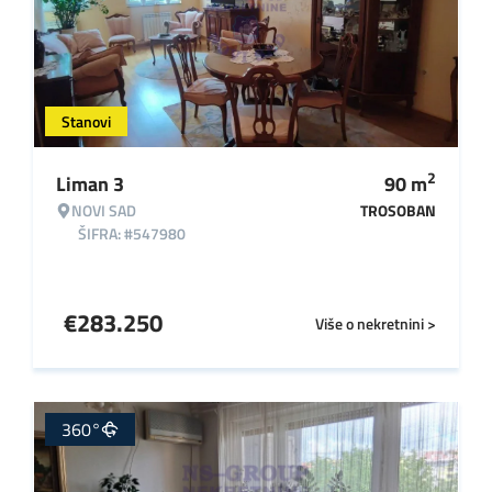
Stanovi
2
Liman 3
90
m
NOVI SAD
TROSOBAN
ŠIFRA: #547980
€
283.250
Više o nekretnini >
360°