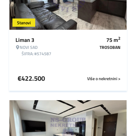
Stanovi
2
Liman 3
75
m
NOVI SAD
TROSOBAN
ŠIFRA: #574587
€
422.500
Više o nekretnini >