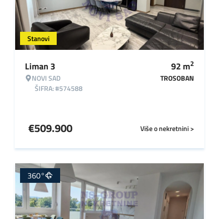
Stanovi
2
Liman 3
92
m
NOVI SAD
TROSOBAN
ŠIFRA: #574588
€
509.900
Više o nekretnini >
360°