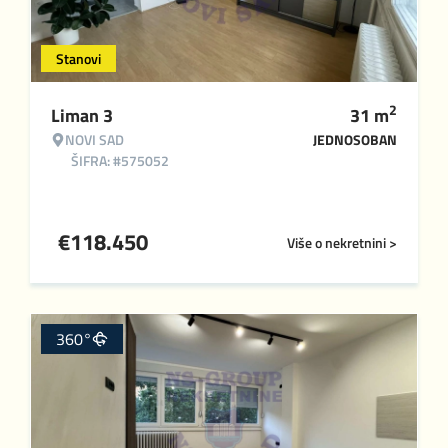
Stanovi
2
Liman 3
31
m
NOVI SAD
JEDNOSOBAN
ŠIFRA: #575052
€
118.450
Više o nekretnini >
360°