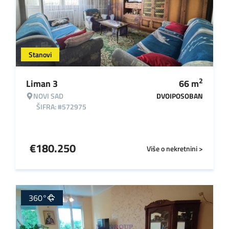
Stanovi
2
Liman 3
66
m
NOVI SAD
DVOIPOSOBAN
ŠIFRA: #572975
€
180.250
Više o nekretnini >
360°