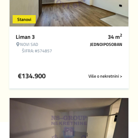
Stanovi
2
Liman 3
34
m
NOVI SAD
JEDNOIPOSOBAN
ŠIFRA: #574857
€
134.900
Više o nekretnini >