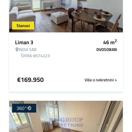
Stanovi
2
Liman 3
46
m
NOVI SAD
DVOSOBAN
ŠIFRA: #574223
€
169.950
Više o nekretnini >
360°