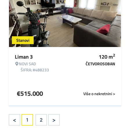
Stanovi
2
Liman 3
120
m
NOVI SAD
ČETVOROSOBAN
ŠIFRA: #488233
€
515.000
Više o nekretnini >
<
>
1
2