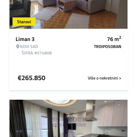
Stanovi
2
Liman 3
76
m
NOVI SAD
TROIPOSOBAN
ŠIFRA: #574808
€
265.850
Više o nekretnini >