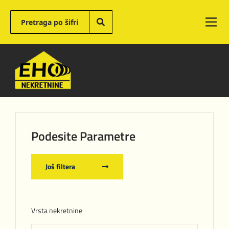
Podesite Parametre
Još filtera
Vrsta nekretnine