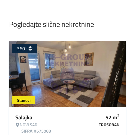
Pogledajte slične nekretnine
360°
Stanovi
2
Salajka
52
m
NOVI SAD
TROSOBAN
ŠIFRA: #575068