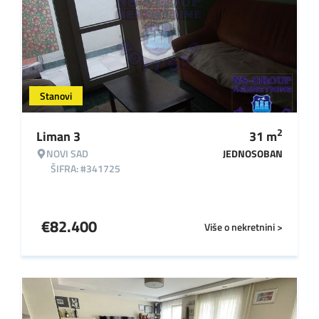
Stanovi
2
Liman 3
31
m
NOVI SAD
JEDNOSOBAN
ŠIFRA: #341725
€
82.400
Više o nekretnini >