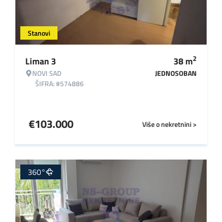
Stanovi
2
Liman 3
38
m
NOVI SAD
JEDNOSOBAN
ŠIFRA: #574886
€
103.000
Više o nekretnini >
360°