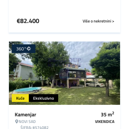
€
82.400
Više o nekretnini >
360°
Kuće
Ekskluzivno
2
Kamenjar
35
m
NOVI SAD
VIKENDICA
ŠIFRA: #574082