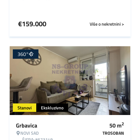
€
159.000
Više o nekretnini >
360°
Stanovi
Ekskluzivno
2
Grbavica
50
m
NOVI SAD
TROSOBAN
ŠIFRA: #573149