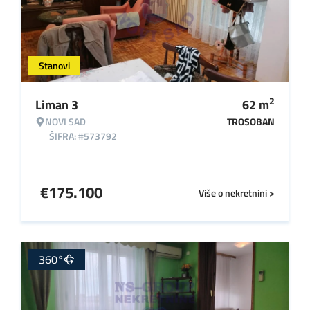
Stanovi
2
Liman 3
62
m
NOVI SAD
TROSOBAN
ŠIFRA: #573792
€
175.100
Više o nekretnini >
360°