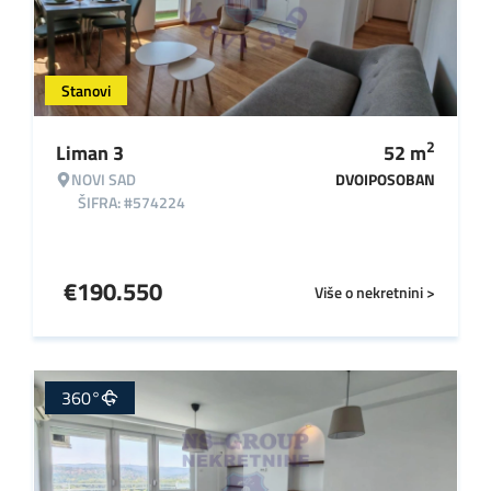
Stanovi
2
Liman 3
52
m
NOVI SAD
DVOIPOSOBAN
ŠIFRA: #574224
€
190.550
Više o nekretnini >
360°