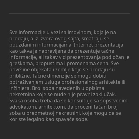
Sve informacije u vezi sa imovinom, koja je na
prodaju, a iz izvora ovog sajta, smatraju se
pouzdanim informacijama. Internet prezentacija
kao takva je napravljena da prezentuje tačne
informacije, ali takav vid prezentovanja podložan je
greškama, propustima i promenama cena. Sve
površine objekata i zemlje koje se prodaju su
približne. Tačne dimenzije se mogu dobiti
potraživanjem usluga profesionalnog arhitekte ili
inžinjera. Broj soba navedenih u opisima
nekretnina koje se nude nije pravni zaključak.
Svaka osoba treba da se konsultuje sa sopstvenim
advokatom, arhitektom, da proceni tačan broj
soba u predmetnoj nekretnini, koje mogu da se
koriste legalno kao spavaće sobe.