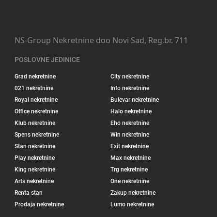
NS-Group Nekretnine doo Novi Sad, Reg.br. 711
POSLOVNE JEDINICE
Grad nekretnine
City nekretnine
021 nekretnine
Info nekretnine
Royal nekretnine
Bulevar nekretnine
Office nekretnine
Halo nekretnine
Klub nekretnine
Eho nekretnine
Spens nekretnine
Win nekretnine
Stan nekretnine
Exit nekretnine
Play nekretnine
Max nekretnine
King nekretnine
Trg nekretnine
Arts nekretnine
One nekretnine
Renta stan
Zakup nekretnine
Prodaja nekretnine
Lumo nekretnine