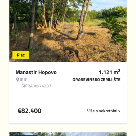
Plac
2
Manastir Hopovo
1.121
m
IRIG
GRAĐEVINSKO ZEMLJIŠTE
ŠIFRA: #574237
€
82.400
Više o nekretnini >