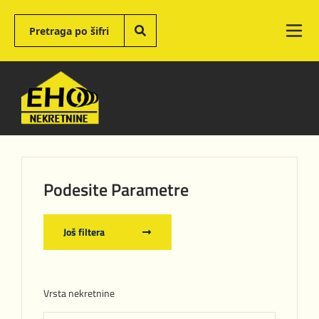
Podesite Parametre
Još filtera
Vrsta nekretnine