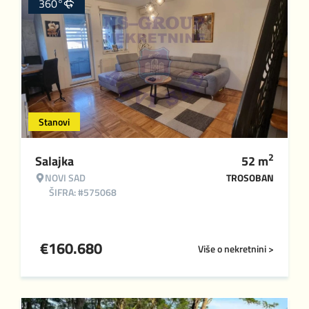
360°
Stanovi
2
Salajka
52
m
NOVI SAD
TROSOBAN
ŠIFRA: #575068
€
160.680
Više o nekretnini >