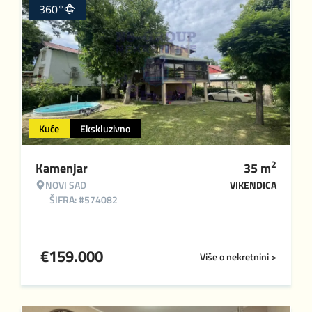
360°
Kuće
Ekskluzivno
2
Kamenjar
35
m
NOVI SAD
VIKENDICA
ŠIFRA: #574082
€
159.000
Više o nekretnini >