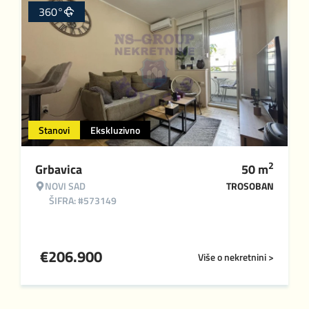
360°
Stanovi
Ekskluzivno
2
Grbavica
50
m
NOVI SAD
TROSOBAN
ŠIFRA: #573149
€
206.900
Više o nekretnini >