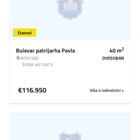
Stanovi
2
Bulevar patrijarha Pavla
40
m
NOVI SAD
DVOSOBAN
ŠIFRA: #575873
€
116.950
Više o nekretnini >