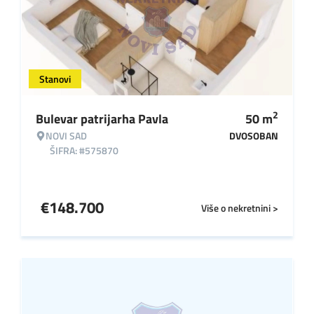
Stanovi
2
Bulevar patrijarha Pavla
50
m
NOVI SAD
DVOSOBAN
ŠIFRA: #575870
€
148.700
Više o nekretnini >