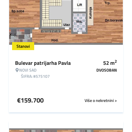
Stanovi
2
Bulevar patrijarha Pavla
52
m
NOVI SAD
DVOSOBAN
ŠIFRA: #575107
€
159.700
Više o nekretnini >