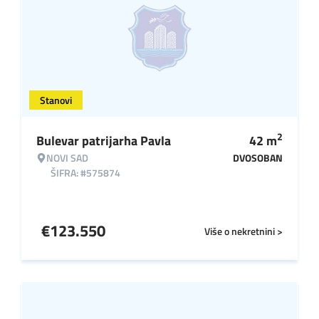
Stanovi
2
Bulevar patrijarha Pavla
42
m
NOVI SAD
DVOSOBAN
ŠIFRA: #575874
€
123.550
Više o nekretnini >