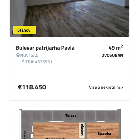
Stanovi
2
Bulevar patrijarha Pavla
49
m
NOVI SAD
DVOSOBAN
ŠIFRA: #575561
€
118.450
Više o nekretnini >