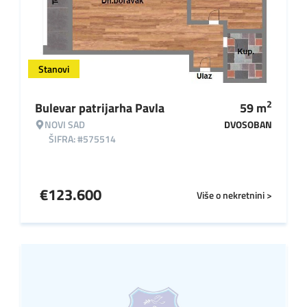
Stanovi
2
Bulevar patrijarha Pavla
59
m
NOVI SAD
DVOSOBAN
ŠIFRA: #575514
€
123.600
Više o nekretnini >