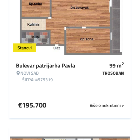
Stanovi
2
Bulevar patrijarha Pavla
99
m
NOVI SAD
TROSOBAN
ŠIFRA: #575319
€
195.700
Više o nekretnini >