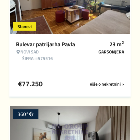
Stanovi
2
Bulevar patrijarha Pavla
23
m
NOVI SAD
GARSONJERA
ŠIFRA: #575516
€
77.250
Više o nekretnini >
360°