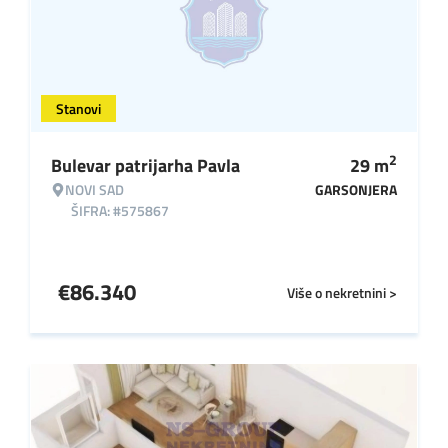
Stanovi
2
Bulevar patrijarha Pavla
29
m
NOVI SAD
GARSONJERA
ŠIFRA: #575867
€
86.340
Više o nekretnini >