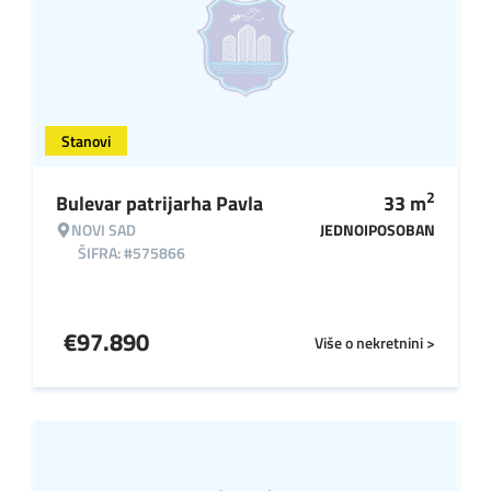
Stanovi
2
Bulevar patrijarha Pavla
33
m
NOVI SAD
JEDNOIPOSOBAN
ŠIFRA: #575866
€
97.890
Više o nekretnini >