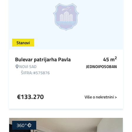
Stanovi
2
Bulevar patrijarha Pavla
45
m
NOVI SAD
JEDNOIPOSOBAN
ŠIFRA: #575876
€
133.270
Više o nekretnini >
360°