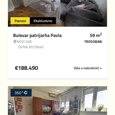
Stanovi
Ekskluzivno
2
Bulevar patrijarha Pavla
59
m
NOVI SAD
TROSOBAN
ŠIFRA: #570640
€
188.490
Više o nekretnini >
360°