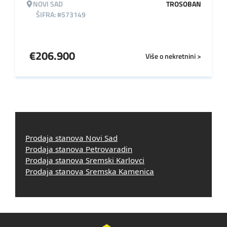
NOVI SAD
TROSOBAN
ŠIFRA: #573149
€
206.900
Više o nekretnini >
Prodaja stanova Novi Sad
Prodaja stanova Petrovaradin
Prodaja stanova Sremski Karlovci
Prodaja stanova Sremska Kamenica