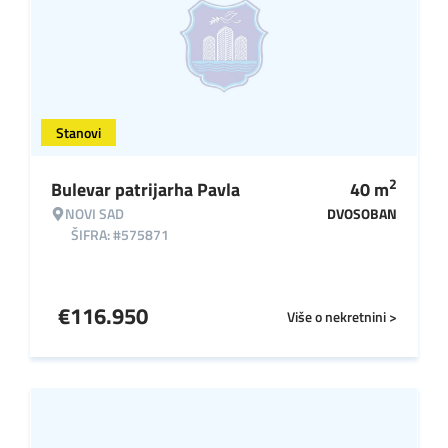
Stanovi
2
Bulevar patrijarha Pavla
40
m
NOVI SAD
DVOSOBAN
ŠIFRA: #575871
€
116.950
Više o nekretnini >