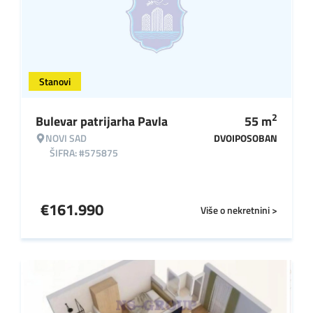
Stanovi
2
Bulevar patrijarha Pavla
55
m
NOVI SAD
DVOIPOSOBAN
ŠIFRA: #575875
€
161.990
Više o nekretnini >