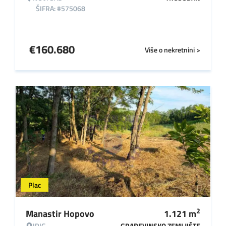
ŠIFRA: #575068
€
160.680
Više o nekretnini >
Plac
2
Manastir Hopovo
1.121
m
IRIG
GRAĐEVINSKO ZEMLJIŠTE