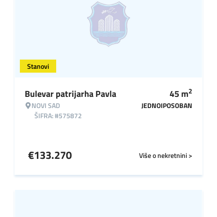
Stanovi
2
Bulevar patrijarha Pavla
45
m
NOVI SAD
JEDNOIPOSOBAN
ŠIFRA: #575872
€
133.270
Više o nekretnini >