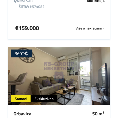
NOVI SAD
VIKENDICA
ŠIFRA: #574082
€
159.000
Više o nekretnini >
360°
Stanovi
Ekskluzivno
2
Grbavica
50
m