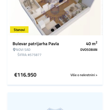
Stanovi
2
Bulevar patrijarha Pavla
40
m
NOVI SAD
DVOSOBAN
ŠIFRA: #575877
€
116.950
Više o nekretnini >