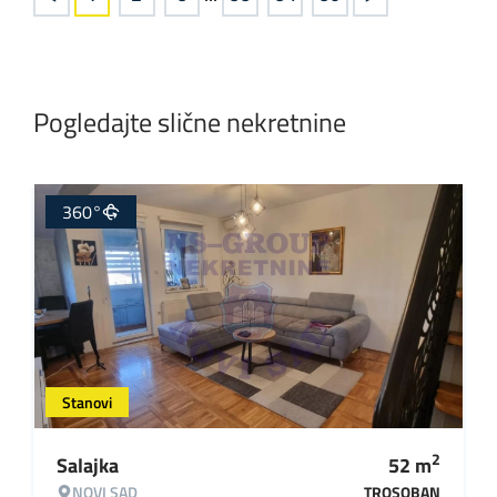
Pogledajte slične nekretnine
360°
Stanovi
2
Salajka
52
m
NOVI SAD
TROSOBAN