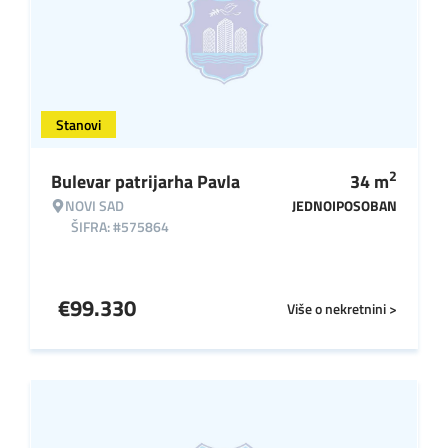
Stanovi
2
Bulevar patrijarha Pavla
34
m
NOVI SAD
JEDNOIPOSOBAN
ŠIFRA: #575864
€
99.330
Više o nekretnini >