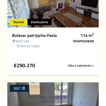
Stanovi
Ekskluzivno
2
Bulevar patrijarha Pavla
114
m
NOVI SAD
TROIPOSOBAN
ŠIFRA: #575682
€
290.270
Više o nekretnini >
360°