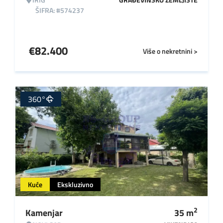
ŠIFRA: #574237
€
82.400
Više o nekretnini >
360°
Kuće
Ekskluzivno
2
Kamenjar
35
m