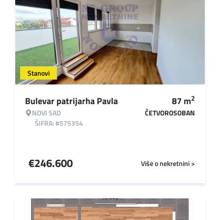
Stanovi
2
Bulevar patrijarha Pavla
87
m
NOVI SAD
ČETVOROSOBAN
ŠIFRA: #575354
€
246.600
Više o nekretnini >