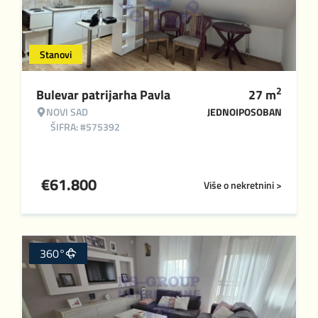
Stanovi
2
Bulevar patrijarha Pavla
27
m
NOVI SAD
JEDNOIPOSOBAN
ŠIFRA: #575392
€
61.800
Više o nekretnini >
360°