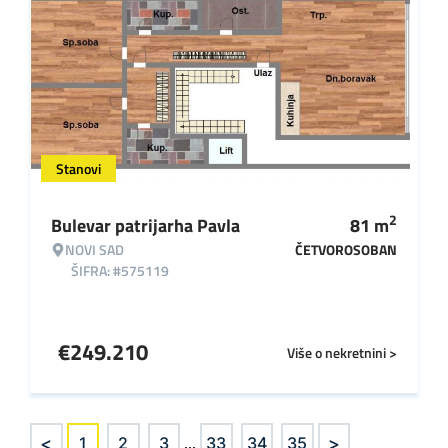
Stanovi
2
Bulevar patrijarha Pavla
81
m
NOVI SAD
ČETVOROSOBAN
ŠIFRA: #575119
€
249.210
Više o nekretnini >
<
>
1
2
3
...
33
34
35