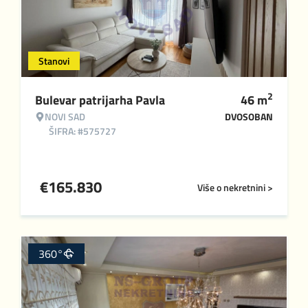
Stanovi
2
Bulevar patrijarha Pavla
46
m
NOVI SAD
DVOSOBAN
ŠIFRA: #575727
€
165.830
Više o nekretnini >
360°