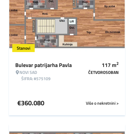
Stanovi
2
Bulevar patrijarha Pavla
117
m
NOVI SAD
ČETVOROSOBAN
ŠIFRA: #575109
€
360.080
Više o nekretnini >