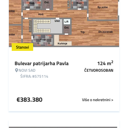
Stanovi
2
Bulevar patrijarha Pavla
124
m
NOVI SAD
ČETVOROSOBAN
ŠIFRA: #575114
€
383.380
Više o nekretnini >