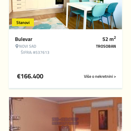
Stanovi
2
Bulevar
52
m
NOVI SAD
TROSOBAN
ŠIFRA: #537613
€
166.400
Više o nekretnini >