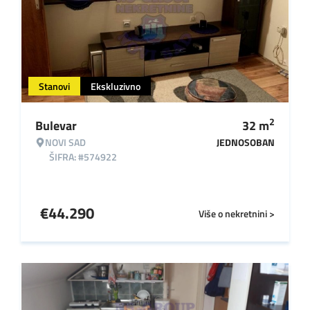
Stanovi
Ekskluzivno
2
Bulevar
32
m
NOVI SAD
JEDNOSOBAN
ŠIFRA: #574922
€
44.290
Više o nekretnini >