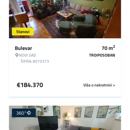
Stanovi
2
Bulevar
70
m
NOVI SAD
TROIPOSOBAN
ŠIFRA: #575373
€
184.370
Više o nekretnini >
360°