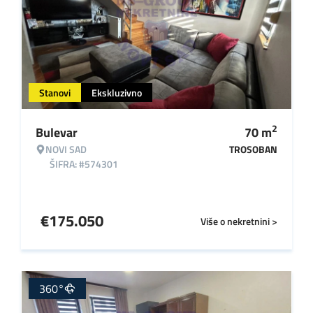
Stanovi
Ekskluzivno
2
Bulevar
70
m
NOVI SAD
TROSOBAN
ŠIFRA: #574301
€
175.050
Više o nekretnini >
360°