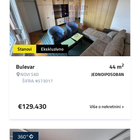
Stanovi
Ekskluzivno
2
Bulevar
44
m
NOVI SAD
JEDNOIPOSOBAN
ŠIFRA: #573017
€
129.430
Više o nekretnini >
360°