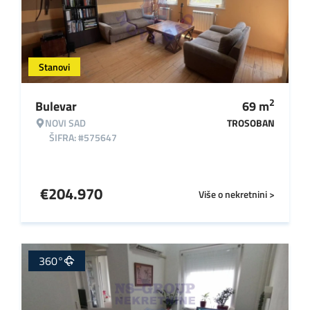
Stanovi
2
Bulevar
69
m
NOVI SAD
TROSOBAN
ŠIFRA: #575647
€
204.970
Više o nekretnini >
360°