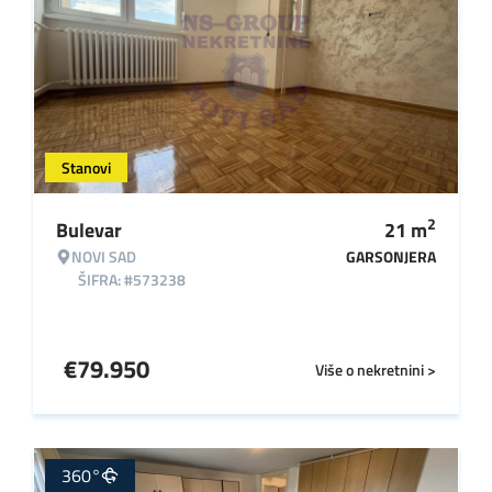
Stanovi
2
Bulevar
21
m
NOVI SAD
GARSONJERA
ŠIFRA: #573238
€
79.950
Više o nekretnini >
360°