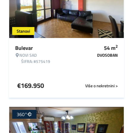
Stanovi
2
Bulevar
54
m
NOVI SAD
DVOSOBAN
ŠIFRA: #575419
€
169.950
Više o nekretnini >
360°