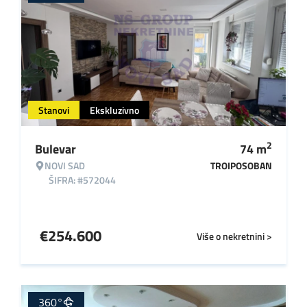
Stanovi
Ekskluzivno
2
Bulevar
74
m
NOVI SAD
TROIPOSOBAN
ŠIFRA: #572044
€
254.600
Više o nekretnini >
360°