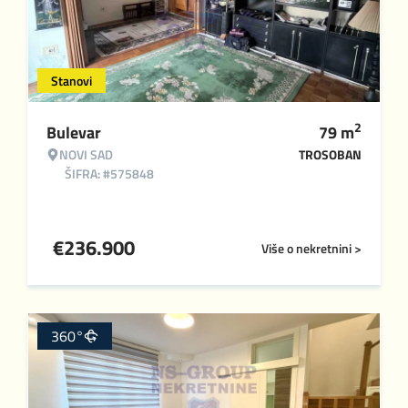
Stanovi
2
Bulevar
79
m
NOVI SAD
TROSOBAN
ŠIFRA: #575848
€
236.900
Više o nekretnini >
360°