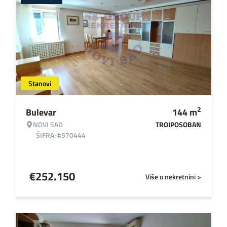
Stanovi
2
Bulevar
144
m
NOVI SAD
TROIPOSOBAN
ŠIFRA: #570444
€
252.150
Više o nekretnini >