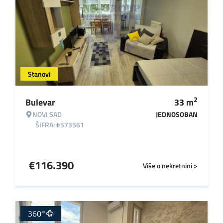
Stanovi
2
Bulevar
33
m
NOVI SAD
JEDNOSOBAN
ŠIFRA: #573561
€
116.390
Više o nekretnini >
360°