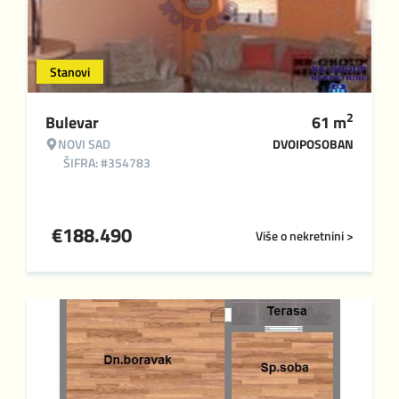
Stanovi
2
Bulevar
61
m
NOVI SAD
DVOIPOSOBAN
ŠIFRA: #354783
€
188.490
Više o nekretnini >