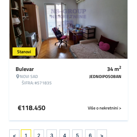
Stanovi
2
Bulevar
34
m
NOVI SAD
JEDNOIPOSOBAN
ŠIFRA: #571835
€
118.450
Više o nekretnini >
<
>
1
2
3
4
5
6