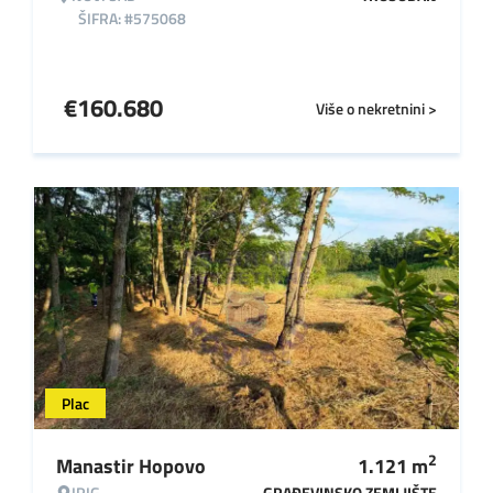
ŠIFRA: #575068
€
160.680
Više o nekretnini >
Plac
2
Manastir Hopovo
1.121
m
IRIG
GRAĐEVINSKO ZEMLJIŠTE