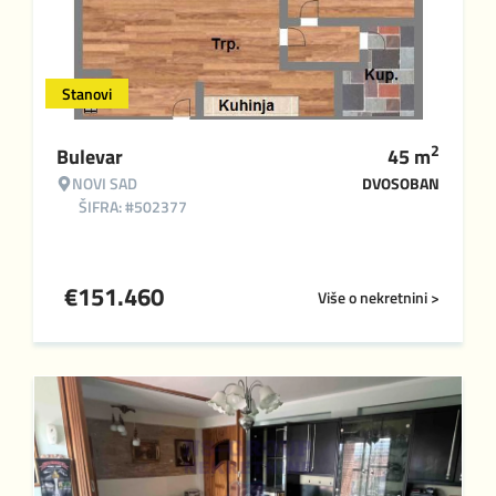
Stanovi
2
Bulevar
45
m
NOVI SAD
DVOSOBAN
ŠIFRA: #502377
€
151.460
Više o nekretnini >