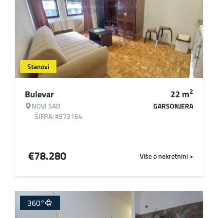
Stanovi
2
Bulevar
22
m
NOVI SAD
GARSONJERA
ŠIFRA: #573164
€
78.280
Više o nekretnini >
360°