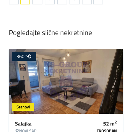
Pogledajte slične nekretnine
360°
Stanovi
2
Salajka
52
m
NOVI SAD
TROSOBAN