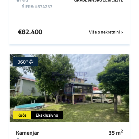
ŠIFRA: #574237
€
82.400
Više o nekretnini >
360°
Kuće
Ekskluzivno
2
Kamenjar
35
m