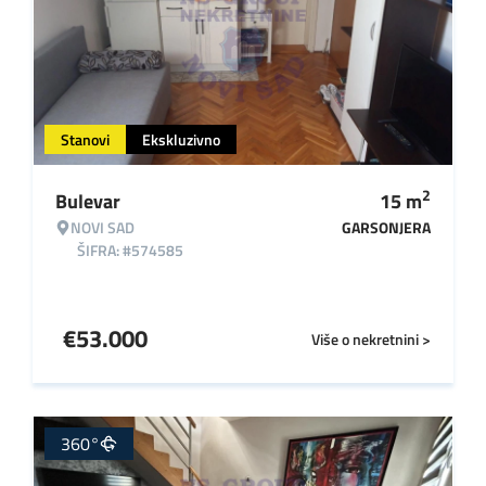
Stanovi
Ekskluzivno
2
Bulevar
15
m
NOVI SAD
GARSONJERA
ŠIFRA: #574585
€
53.000
Više o nekretnini >
360°