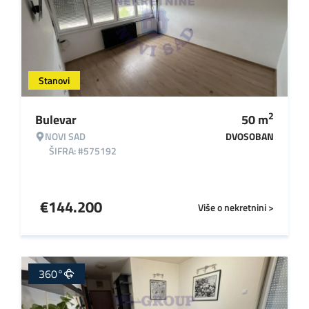
Stanovi
2
Bulevar
50
m
NOVI SAD
DVOSOBAN
ŠIFRA: #575192
€
144.200
Više o nekretnini >
360°