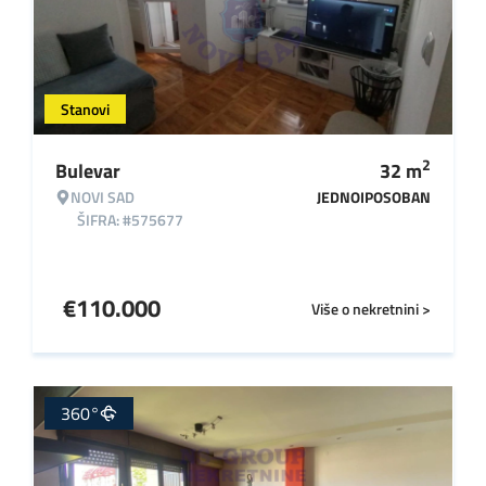
Stanovi
2
Bulevar
32
m
NOVI SAD
JEDNOIPOSOBAN
ŠIFRA: #575677
€
110.000
Više o nekretnini >
360°