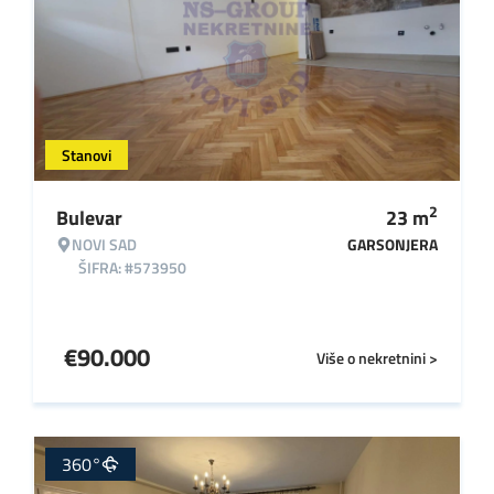
Stanovi
2
Bulevar
23
m
NOVI SAD
GARSONJERA
ŠIFRA: #573950
€
90.000
Više o nekretnini >
360°