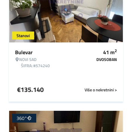
Stanovi
2
Bulevar
41
m
NOVI SAD
DVOSOBAN
ŠIFRA: #574240
€
135.140
Više o nekretnini >
360°