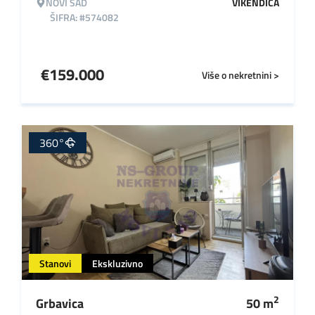
NOVI SAD
VIKENDICA
ŠIFRA: #574082
€
159.000
Više o nekretnini >
360°
Stanovi
Ekskluzivno
2
Grbavica
50
m