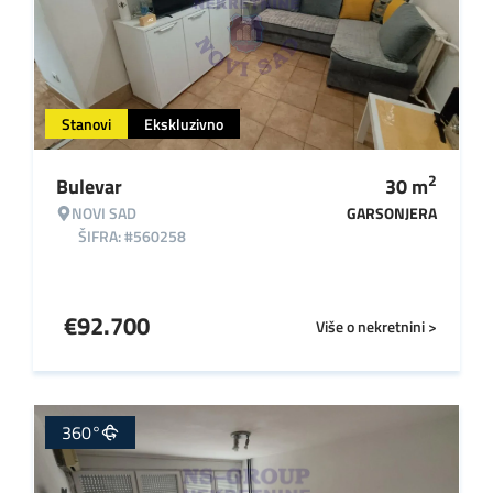
Stanovi
Ekskluzivno
2
Bulevar
30
m
NOVI SAD
GARSONJERA
ŠIFRA: #560258
€
92.700
Više o nekretnini >
360°