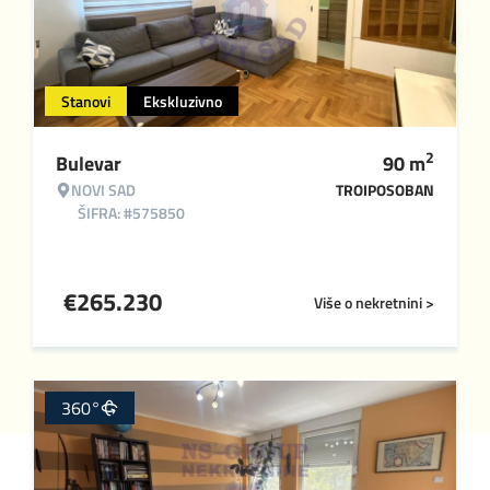
Stanovi
Ekskluzivno
2
Bulevar
90
m
NOVI SAD
TROIPOSOBAN
ŠIFRA: #575850
€
265.230
Više o nekretnini >
360°