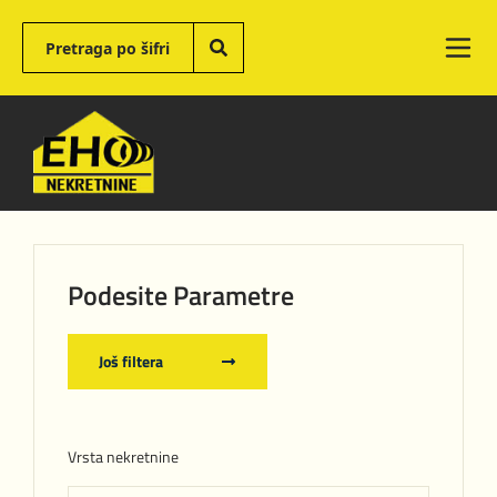
Podesite Parametre
Još filtera
Vrsta nekretnine