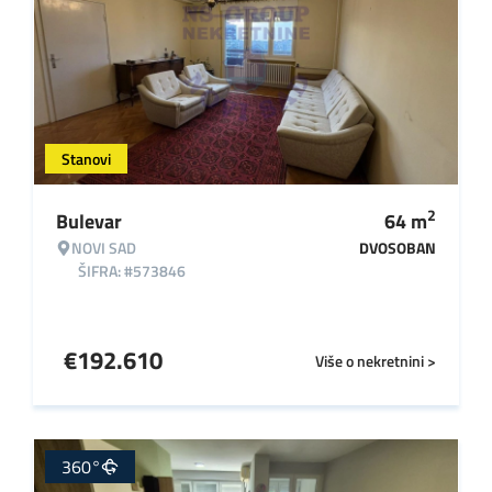
Stanovi
2
Bulevar
64
m
NOVI SAD
DVOSOBAN
ŠIFRA: #573846
€
192.610
Više o nekretnini >
360°