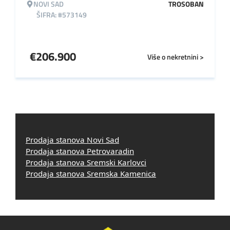
NOVI SAD
TROSOBAN
ŠIFRA: #573149
€
206.900
Više o nekretnini >
Prodaja stanova Novi Sad
Prodaja stanova Petrovaradin
Prodaja stanova Sremski Karlovci
Prodaja stanova Sremska Kamenica