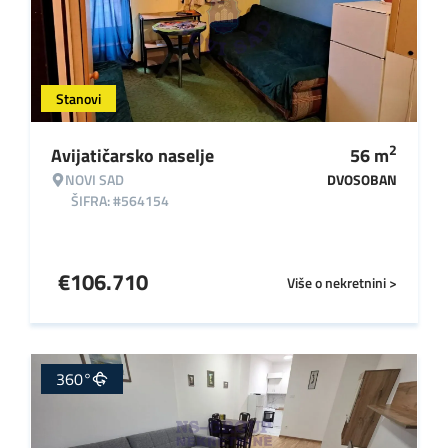
Stanovi
2
Avijatičarsko naselje
56
m
NOVI SAD
DVOSOBAN
ŠIFRA: #564154
€
106.710
Više o nekretnini >
360°