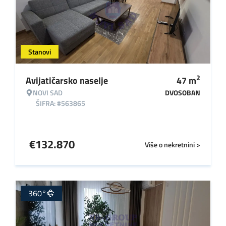
Stanovi
2
Avijatičarsko naselje
47
m
NOVI SAD
DVOSOBAN
ŠIFRA: #563865
€
132.870
Više o nekretnini >
360°