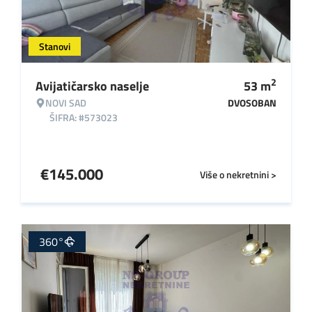
Stanovi
2
Avijatičarsko naselje
53
m
NOVI SAD
DVOSOBAN
ŠIFRA: #573023
€
145.000
Više o nekretnini >
360°