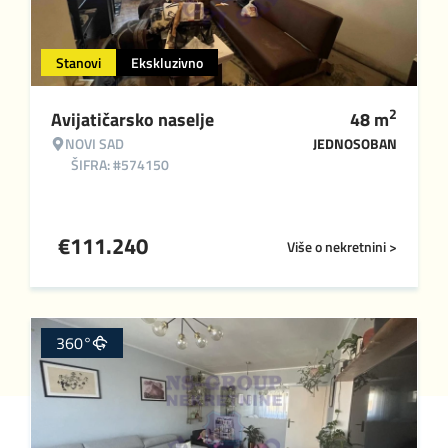
Stanovi
Ekskluzivno
2
Avijatičarsko naselje
48
m
NOVI SAD
JEDNOSOBAN
ŠIFRA: #574150
€
111.240
Više o nekretnini >
360°