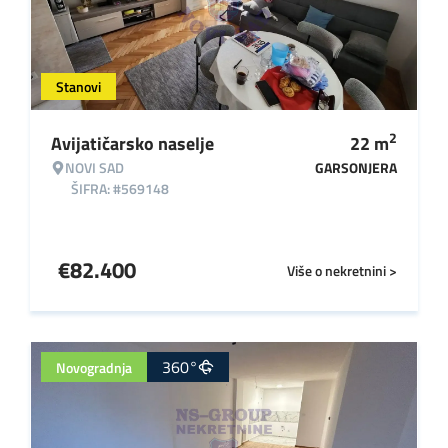
Stanovi
2
Avijatičarsko naselje
22
m
NOVI SAD
GARSONJERA
ŠIFRA: #569148
€
82.400
Više o nekretnini >
360°
Novogradnja