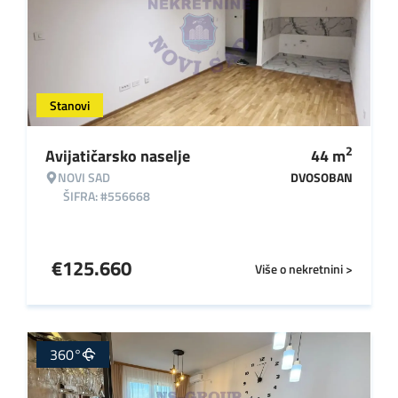
Stanovi
2
Avijatičarsko naselje
44
m
NOVI SAD
DVOSOBAN
ŠIFRA: #556668
€
125.660
Više o nekretnini >
360°