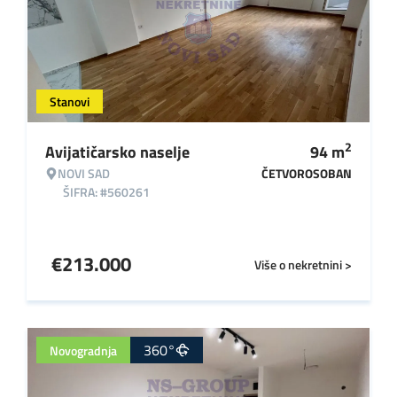
Stanovi
2
Avijatičarsko naselje
94
m
NOVI SAD
ČETVOROSOBAN
ŠIFRA: #560261
€
213.000
Više o nekretnini >
360°
Novogradnja