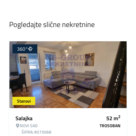
Pogledajte slične nekretnine
360°
Stanovi
2
Salajka
52
m
NOVI SAD
TROSOBAN
ŠIFRA: #575068