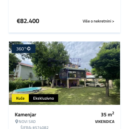
€
82.400
Više o nekretnini >
360°
Kuće
Ekskluzivno
2
Kamenjar
35
m
NOVI SAD
VIKENDICA
ŠIFRA: #574082