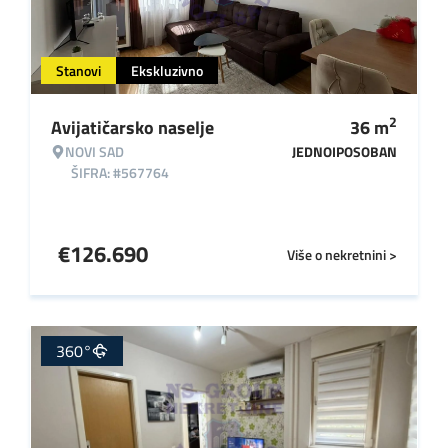
Stanovi
Ekskluzivno
2
Avijatičarsko naselje
36
m
NOVI SAD
JEDNOIPOSOBAN
ŠIFRA: #567764
€
126.690
Više o nekretnini >
360°