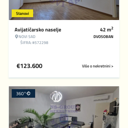
Stanovi
2
Avijatičarsko naselje
42
m
NOVI SAD
DVOSOBAN
ŠIFRA: #572298
€
123.600
Više o nekretnini >
360°