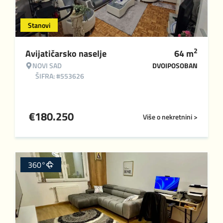
Stanovi
2
Avijatičarsko naselje
64
m
NOVI SAD
DVOIPOSOBAN
ŠIFRA: #553626
€
180.250
Više o nekretnini >
360°