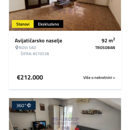
Stanovi
Ekskluzivno
2
Avijatičarsko naselje
92
m
NOVI SAD
TROSOBAN
ŠIFRA: #570538
€
212.000
Više o nekretnini >
360°