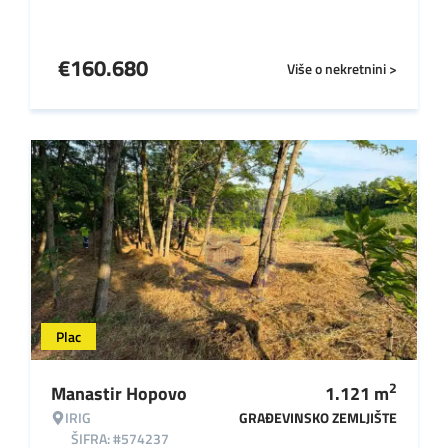
€
160.680
Više o nekretnini >
Plac
2
Manastir Hopovo
1.121
m
IRIG
GRAĐEVINSKO ZEMLJIŠTE
ŠIFRA: #574237