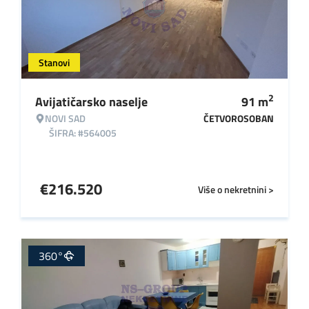
Stanovi
2
Avijatičarsko naselje
91
m
NOVI SAD
ČETVOROSOBAN
ŠIFRA: #564005
€
216.520
Više o nekretnini >
360°