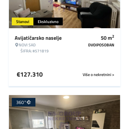
Stanovi
Ekskluzivno
2
Avijatičarsko naselje
50
m
NOVI SAD
DVOIPOSOBAN
ŠIFRA: #571819
€
127.310
Više o nekretnini >
360°