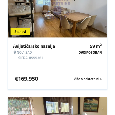
Stanovi
2
Avijatičarsko naselje
59
m
NOVI SAD
DVOIPOSOBAN
ŠIFRA: #555367
€
169.950
Više o nekretnini >