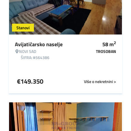
Stanovi
2
Avijatičarsko naselje
58
m
NOVI SAD
TROSOBAN
ŠIFRA: #564386
€
149.350
Više o nekretnini >