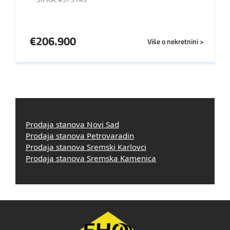
€
206.900
Više o nekretnini >
Prodaja stanova Novi Sad
Prodaja stanova Petrovaradin
Prodaja stanova Sremski Karlovci
Prodaja stanova Sremska Kamenica