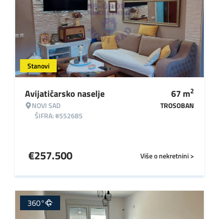
Stanovi
2
Avijatičarsko naselje
67
m
NOVI SAD
TROSOBAN
ŠIFRA: #552685
€
257.500
Više o nekretnini >
360°