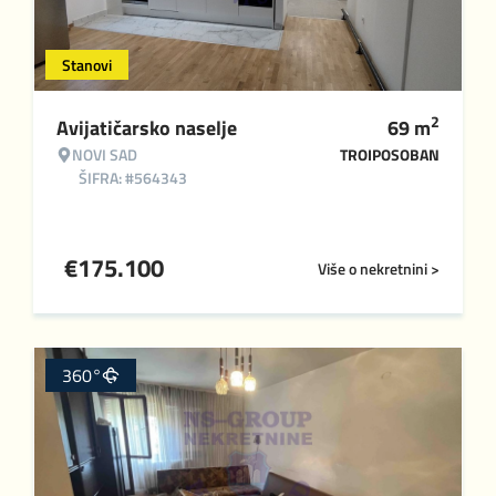
Stanovi
2
Avijatičarsko naselje
69
m
NOVI SAD
TROIPOSOBAN
ŠIFRA: #564343
€
175.100
Više o nekretnini >
360°