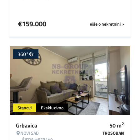
€
159.000
Više o nekretnini >
360°
Stanovi
Ekskluzivno
2
Grbavica
50
m
NOVI SAD
TROSOBAN
ŠIFRA: #573149