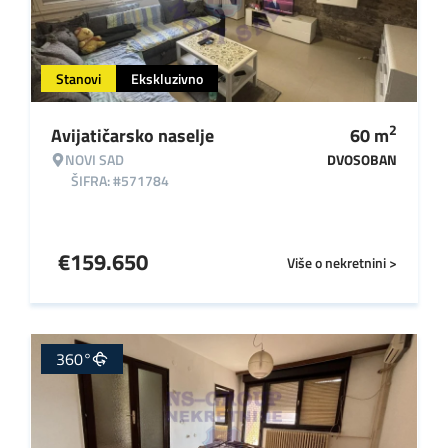
Stanovi
Ekskluzivno
2
Avijatičarsko naselje
60
m
NOVI SAD
DVOSOBAN
ŠIFRA: #571784
€
159.650
Više o nekretnini >
360°