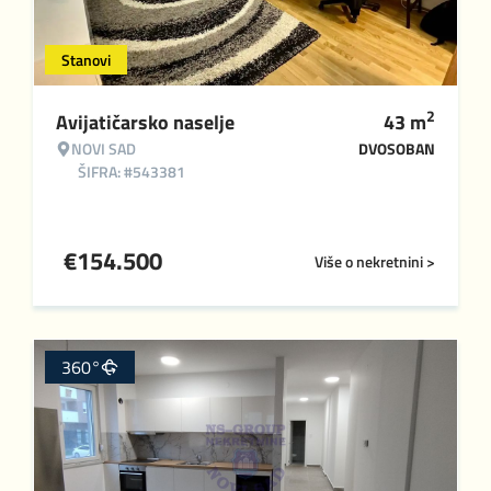
Stanovi
2
Avijatičarsko naselje
43
m
NOVI SAD
DVOSOBAN
ŠIFRA: #543381
€
154.500
Više o nekretnini >
360°