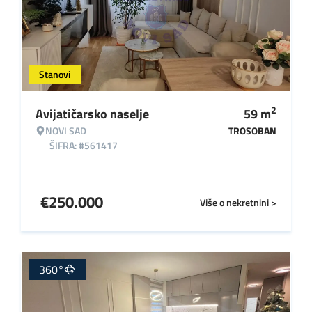
Stanovi
2
Avijatičarsko naselje
59
m
NOVI SAD
TROSOBAN
ŠIFRA: #561417
€
250.000
Više o nekretnini >
360°