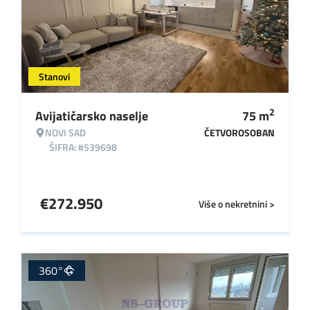
Stanovi
2
Avijatičarsko naselje
75
m
NOVI SAD
ČETVOROSOBAN
ŠIFRA: #539698
€
272.950
Više o nekretnini >
360°