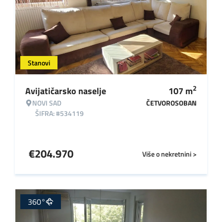
Stanovi
2
Avijatičarsko naselje
107
m
NOVI SAD
ČETVOROSOBAN
ŠIFRA: #534119
€
204.970
Više o nekretnini >
360°