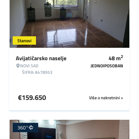
Stanovi
2
Avijatičarsko naselje
48
m
NOVI SAD
JEDNOIPOSOBAN
ŠIFRA: #478953
€
159.650
Više o nekretnini >
360°