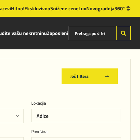
lacevi
Hitno!
Ekskluzivno
Snižene cene
Lux
Novogradnja
360°
dite vašu nekretninu
Zaposleni
Još filtera
Lokacija
Adice
Površina