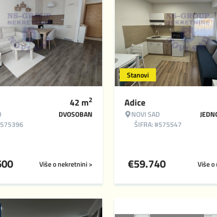
Stanovi
2
42
m
Adice
D
DVOSOBAN
NOVI SAD
JEDN
#575396
ŠIFRA: #575547
600
€
59.740
Više o nekretnini >
Više o