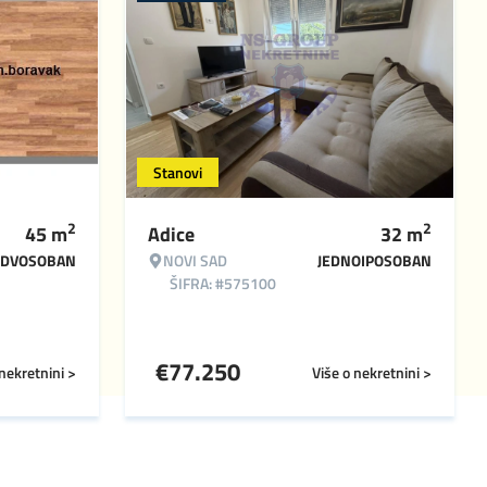
Stanovi
2
2
45
m
Adice
32
m
DVOSOBAN
NOVI SAD
JEDNOIPOSOBAN
ŠIFRA: #575100
€
77.250
 nekretnini >
Više o nekretnini >