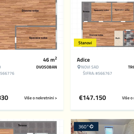
Stanovi
2
46
m
Adice
D
DVOSOBAN
NOVI SAD
TR
#566776
ŠIFRA: #566767
830
€
147.150
Više o nekretnini >
Više o
360°