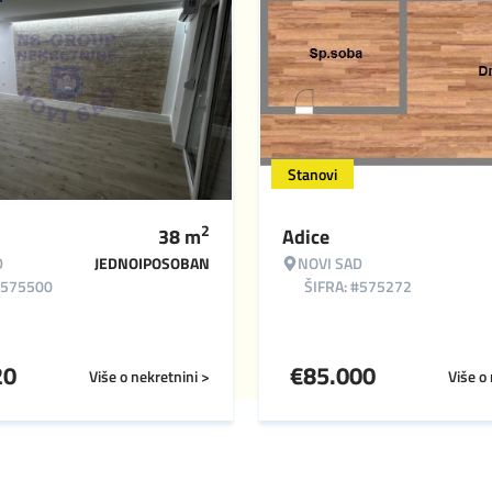
Stanovi
2
38
m
Adice
D
JEDNOIPOSOBAN
NOVI SAD
#575500
ŠIFRA: #575272
20
€
85.000
Više o nekretnini >
Više o