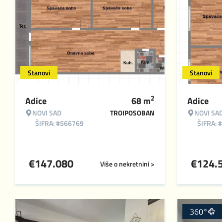
Stanovi
Stanovi
2
Adice
68
m
Adice
NOVI SAD
TROIPOSOBAN
NOVI SA
ŠIFRA: #566769
ŠIFRA: 
€
147.080
€
124.
Više o nekretnini >
360°