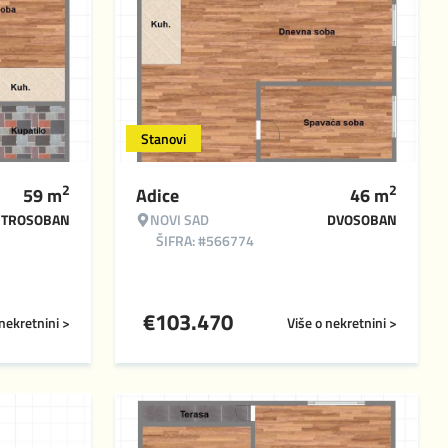
Stanovi
2
2
59
m
Adice
46
m
TROSOBAN
NOVI SAD
DVOSOBAN
ŠIFRA: #566774
€
103.470
 nekretnini >
Više o nekretnini >