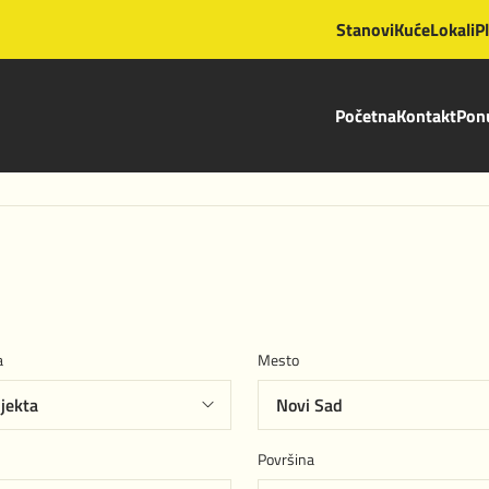
Stanovi
Kuće
Lokali
P
Početna
Kontakt
Ponu
a
Mesto
Površina