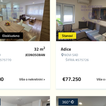
Ekskluzivno
Stanovi
2
32
m
Adice
D
JEDNOSOBAN
NOVI SAD
#575770
ŠIFRA: #575726
80
€
77.250
Više o nekretnini >
Više o
360°