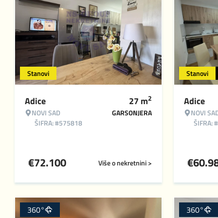
Stanovi
Stanovi
2
Adice
27
m
Adice
NOVI SAD
GARSONJERA
NOVI SA
ŠIFRA: #575818
ŠIFRA: 
€
72.100
€
60.9
Više o nekretnini >
360°
360°