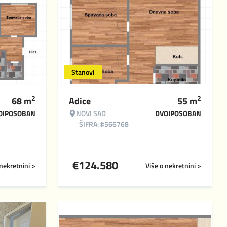
Stanovi
2
2
68
m
Adice
55
m
OIPOSOBAN
NOVI SAD
DVOIPOSOBAN
ŠIFRA: #566768
€
124.580
 nekretnini >
Više o nekretnini >