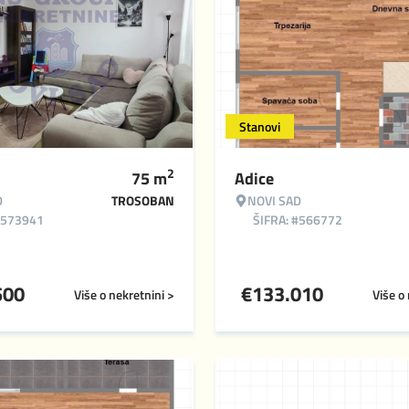
Stanovi
2
75
m
Adice
D
TROSOBAN
NOVI SAD
#573941
ŠIFRA: #566772
500
€
133.010
Više o nekretnini >
Više o