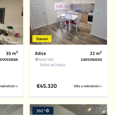
Stanovi
2
2
35
m
Adice
22
m
DVOSOBAN
NOVI SAD
GARSONJERA
ŠIFRA: #575640
€
45.320
 nekretnini >
Više o nekretnini >
360°