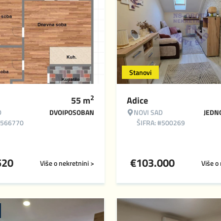
Stanovi
2
55
m
Adice
D
DVOIPOSOBAN
NOVI SAD
JEDN
#566770
ŠIFRA: #500269
520
€
103.000
Više o nekretnini >
Više o