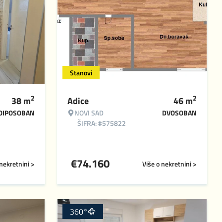
Stanovi
2
2
38
m
Adice
46
m
OIPOSOBAN
NOVI SAD
DVOSOBAN
ŠIFRA: #575822
€
74.160
 nekretnini >
Više o nekretnini >
360°