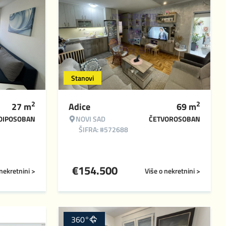
Stanovi
2
2
27
m
Adice
69
m
OIPOSOBAN
NOVI SAD
ČETVOROSOBAN
ŠIFRA: #572688
€
154.500
 nekretnini >
Više o nekretnini >
360°