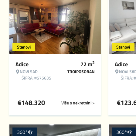
Stanovi
Stanovi
2
Adice
72
m
Adice
NOVI SAD
TROIPOSOBAN
NOVI SA
ŠIFRA: #575635
ŠIFRA: 
€
148.320
€
123.
Više o nekretnini >
360°
360°