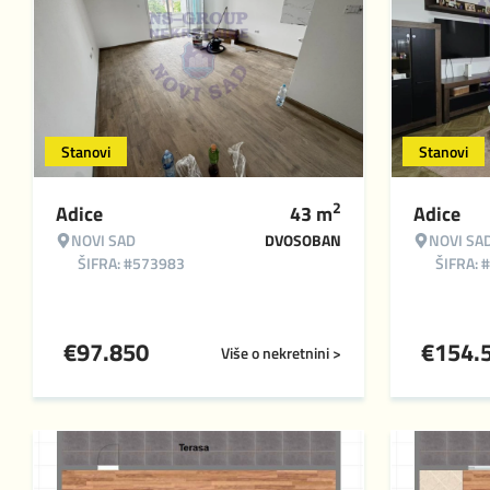
Stanovi
Stanovi
2
Adice
43
m
Adice
NOVI SAD
DVOSOBAN
NOVI SA
ŠIFRA: #573983
ŠIFRA: 
€
97.850
€
154.
Više o nekretnini >