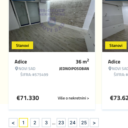
Stanovi
Stanovi
2
Adice
36
m
Adice
NOVI SAD
JEDNOIPOSOBAN
NOVI SA
ŠIFRA: #575499
ŠIFRA: 
€
71.330
€
73.6
Više o nekretnini >
<
>
1
2
3
...
23
24
25