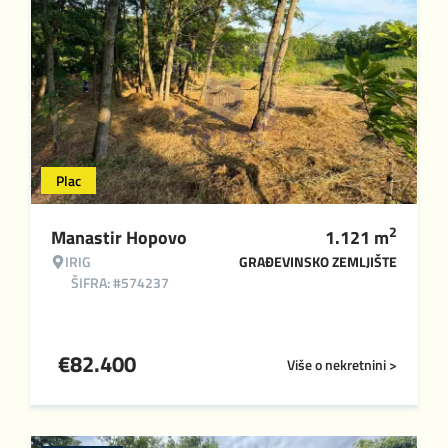
Plac
2
Manastir Hopovo
1.121
m
IRIG
GRAĐEVINSKO ZEMLJIŠTE
ŠIFRA: #574237
€
82.400
Više o nekretnini >