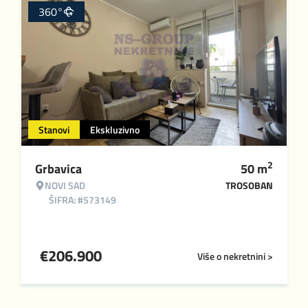
360°
Stanovi
Ekskluzivno
2
Grbavica
50
m
NOVI SAD
TROSOBAN
ŠIFRA: #573149
€
206.900
Više o nekretnini >