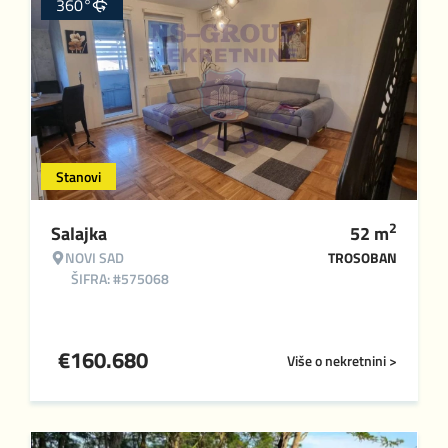
360°
Stanovi
2
Salajka
52
m
NOVI SAD
TROSOBAN
ŠIFRA: #575068
€
160.680
Više o nekretnini >