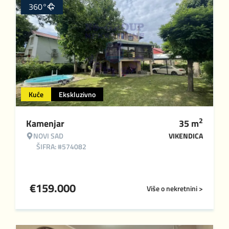
360°
Kuće
Ekskluzivno
2
Kamenjar
35
m
NOVI SAD
VIKENDICA
ŠIFRA: #574082
€
159.000
Više o nekretnini >