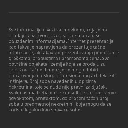
Sve informacije u vezi sa imovinom, koja je na
prodaju, a iz izvora ovog sajta, smatraju se
pouzdanim informacijama. Internet prezentacija
kao takva je napravljena da prezentuje tačne
informacije, ali takav vid prezentovanja podložan je
greškama, propustima i promenama cena. Sve
površine objekata i zemlje koje se prodaju su
približne. Tačne dimenzije se mogu dobiti
potraživanjem usluga profesionalnog arhitekte ili
inžinjera. Broj soba navedenih u opisima
nekretnina koje se nude nije pravni zaključak.
Svaka osoba treba da se konsultuje sa sopstvenim
advokatom, arhitektom, da proceni tačan broj
soba u predmetnoj nekretnini, koje mogu da se
koriste legalno kao spavaće sobe.