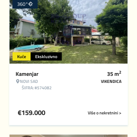
360°
Kuće
Ekskluzivno
2
Kamenjar
35
m
NOVI SAD
VIKENDICA
ŠIFRA: #574082
€
159.000
Više o nekretnini >