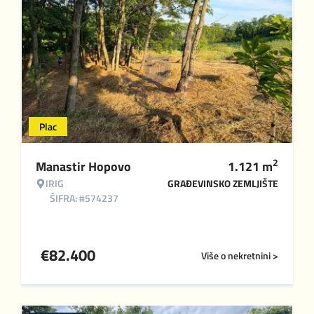
Plac
2
Manastir Hopovo
1.121
m
IRIG
GRAĐEVINSKO ZEMLJIŠTE
ŠIFRA: #574237
€
82.400
Više o nekretnini >