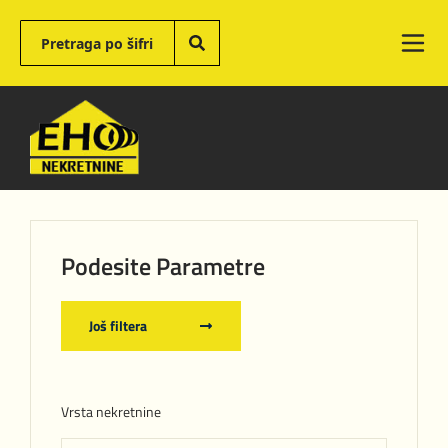
Podesite Parametre
Još filtera
Vrsta nekretnine