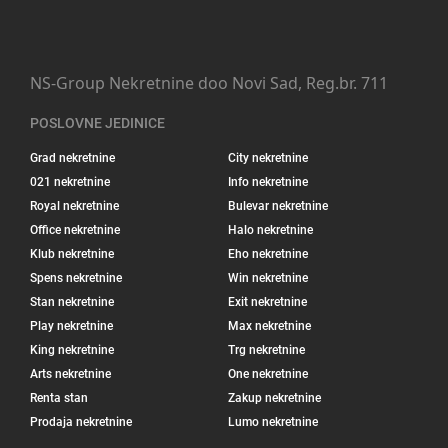
NS-Group Nekretnine doo Novi Sad, Reg.br. 711
POSLOVNE JEDINICE
Grad nekretnine
City nekretnine
021 nekretnine
Info nekretnine
Royal nekretnine
Bulevar nekretnine
Office nekretnine
Halo nekretnine
Klub nekretnine
Eho nekretnine
Spens nekretnine
Win nekretnine
Stan nekretnine
Exit nekretnine
Play nekretnine
Max nekretnine
King nekretnine
Trg nekretnine
Arts nekretnine
One nekretnine
Renta stan
Zakup nekretnine
Prodaja nekretnine
Lumo nekretnine