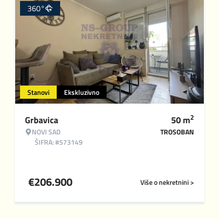
360°
Stanovi
Ekskluzivno
2
Grbavica
50
m
NOVI SAD
TROSOBAN
ŠIFRA: #573149
€
206.900
Više o nekretnini >