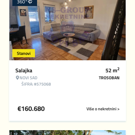
360°
Stanovi
2
Salajka
52
m
NOVI SAD
TROSOBAN
ŠIFRA: #575068
€
160.680
Više o nekretnini >