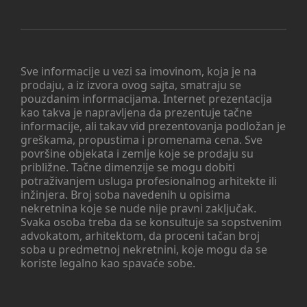
Sve informacije u vezi sa imovinom, koja je na
prodaju, a iz izvora ovog sajta, smatraju se
pouzdanim informacijama. Internet prezentacija
kao takva je napravljena da prezentuje tačne
informacije, ali takav vid prezentovanja podložan je
greškama, propustima i promenama cena. Sve
površine objekata i zemlje koje se prodaju su
približne. Tačne dimenzije se mogu dobiti
potraživanjem usluga profesionalnog arhitekte ili
inžinjera. Broj soba navedenih u opisima
nekretnina koje se nude nije pravni zaključak.
Svaka osoba treba da se konsultuje sa sopstvenim
advokatom, arhitektom, da proceni tačan broj
soba u predmetnoj nekretnini, koje mogu da se
koriste legalno kao spavaće sobe.