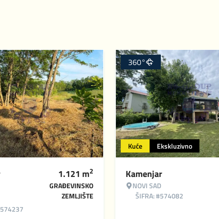
360°
Kuće
Ekskluzivno
2
r
1.121
m
Kamenjar
GRAĐEVINSKO
NOVI SAD
ZEMLJIŠTE
ŠIFRA: #574082
#574237