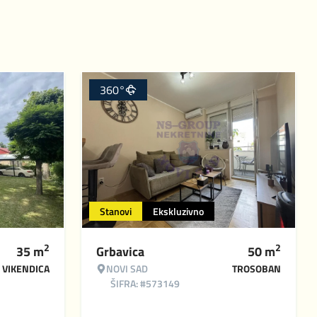
360°
Stanovi
Ekskluzivno
2
2
35
m
Grbavica
50
m
VIKENDICA
NOVI SAD
TROSOBAN
ŠIFRA: #573149