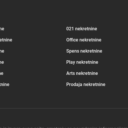
ine
021 nekretnine
etnine
Office nekretnine
ne
Spens nekretnine
ne
Play nekretnine
ne
Arts nekretnine
tnine
Prodaja nekretnine