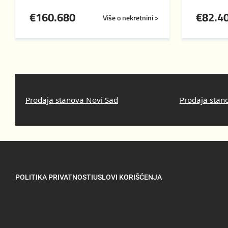
€
160.680
€
82.4
Više o nekretnini >
Prodaja stanova Novi Sad
Prodaja stan
POLITIKA PRIVATNOSTI
USLOVI KORIŠĆENJA