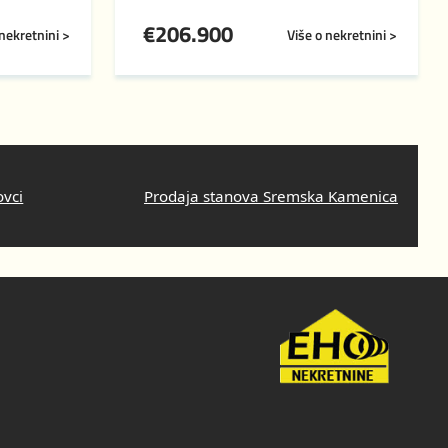
€
206.900
 nekretnini >
Više o nekretnini >
ovci
Prodaja stanova Sremska Kamenica