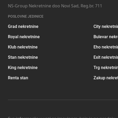
NS-Group Nekretnine doo Novi Sad, Reg.br. 711
POSLOVNE JEDINICE
Grad nekretnine
City nekretn
Royal nekretnine
Bulevar nekr
Klub nekretnine
Eho nekretni
Stan nekretnine
Exit nekretni
King nekretnine
Trg nekretni
Renta stan
Zakup nekre