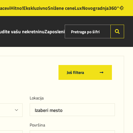
lacevi
Hitno!
Ekskluzivno
Snižene cene
Lux
Novogradnja
360°
dite vašu nekretninu
Zaposleni
Još filtera
Lokacija
Izaberi mesto
Površina