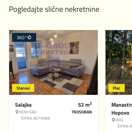
Pogledajte slične nekretnine
360°
Stanovi
Plac
2
Salajka
52
m
Manasti
NOVI SAD
TROSOBAN
Hopovo
ŠIFRA: #575068
IRIG
ŠIFRA: 