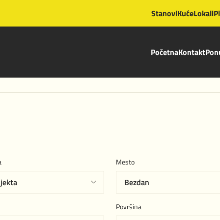
Stanovi
Kuće
Lokali
P
Početna
Kontakt
Ponu
a
Mesto
Površina