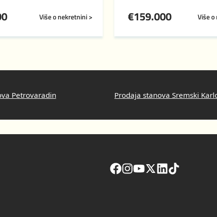
00
€
159.000
Više o nekretnini >
Više o
ova Petrovaradin
Prodaja stanova Sremski Karl