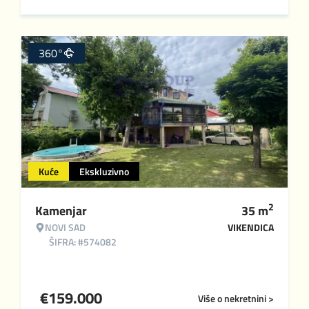
360°
Kuće
Ekskluzivno
2
Kamenjar
35
m
NOVI SAD
VIKENDICA
ŠIFRA: #574082
€
159.000
Više o nekretnini >