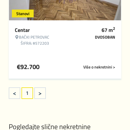
Stanovi
2
Centar
67
m
BAČKI PETROVAC
DVOSOBAN
ŠIFRA: #572203
€
92.700
Više o nekretnini >
<
>
1
Pogledajte slične nekretnine