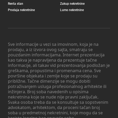
Renta stan
Zakup nekretnine
Prodaja nekretnine
Lumo nekretnine
Sve informacije u vezi sa imovinom, koja je na
prodaju, a iz izvora ovog sajta, smatraju se
pouzdanim informacijama. Internet prezentacija
kao takva je napravljena da prezentuje tačne
informacije, ali takav vid prezentovanja podložan je
greškama, propustima i promenama cena. Sve
površine objekata i zemlje koje se prodaju su
približne. Tačne dimenzije se mogu dobiti
potraživanjem usluga profesionalnog arhitekte ili
inžinjera. Broj soba navedenih u opisima
nekretnina koje se nude nije pravni zaključak.
Svaka osoba treba da se konsultuje sa sopstvenim
advokatom, arhitektom, da proceni tačan broj
soba u predmetnoj nekretnini, koje mogu da se