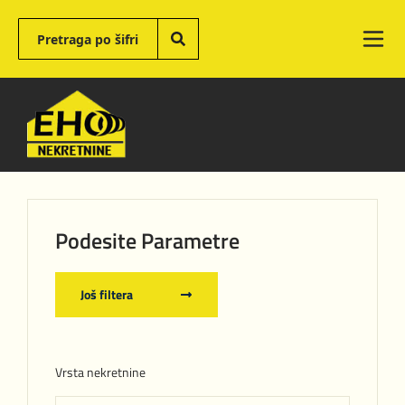
Podesite Parametre
Još filtera
Vrsta nekretnine