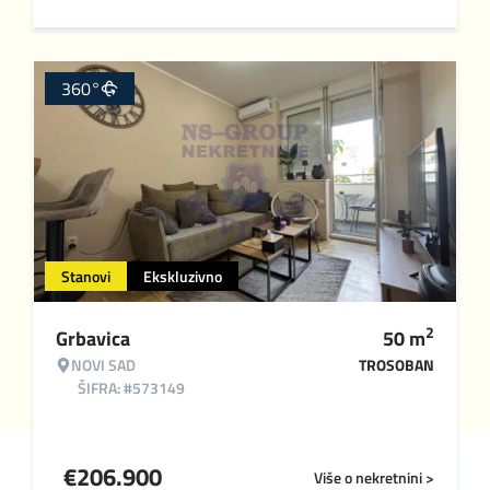
360°
Stanovi
Ekskluzivno
2
Grbavica
50
m
NOVI SAD
TROSOBAN
ŠIFRA: #573149
€
206.900
Više o nekretnini >