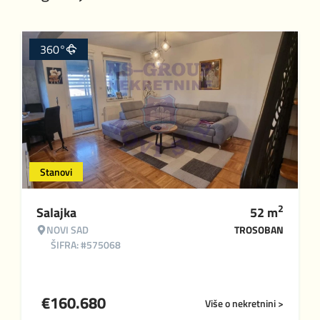
360°
Stanovi
2
Salajka
52
m
NOVI SAD
TROSOBAN
ŠIFRA: #575068
€
160.680
Više o nekretnini >