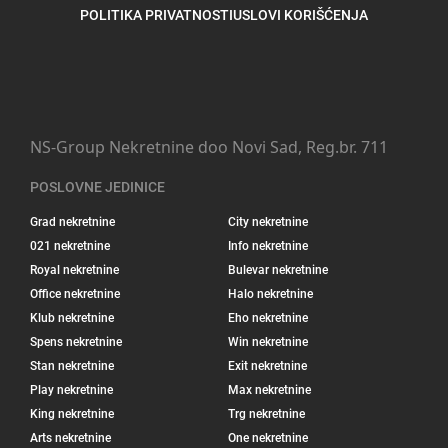
POLITIKA PRIVATNOSTI
USLOVI KORIŠĆENJA
NS-Group Nekretnine doo Novi Sad, Reg.br. 711
POSLOVNE JEDINICE
Grad nekretnine
City nekretnine
021 nekretnine
Info nekretnine
Royal nekretnine
Bulevar nekretnine
Office nekretnine
Halo nekretnine
Klub nekretnine
Eho nekretnine
Spens nekretnine
Win nekretnine
Stan nekretnine
Exit nekretnine
Play nekretnine
Max nekretnine
King nekretnine
Trg nekretnine
Arts nekretnine
One nekretnine