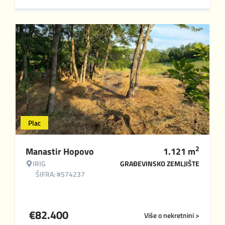
Plac
2
Manastir Hopovo
1.121
m
IRIG
GRAĐEVINSKO ZEMLJIŠTE
ŠIFRA: #574237
€
82.400
Više o nekretnini >