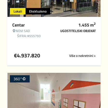
Lokali
Ekskluzivno
2
Centar
1.455
m
NOVI SAD
UGOSTITELJSKI OBJEKAT
ŠIFRA: #555793
€
4.937.820
Više o nekretnini >
360°