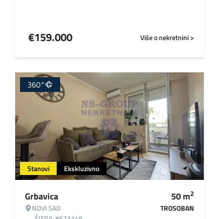
€
159.000
Više o nekretnini >
360°
Stanovi
Ekskluzivno
2
Grbavica
50
m
NOVI SAD
TROSOBAN
ŠIFRA: #573149