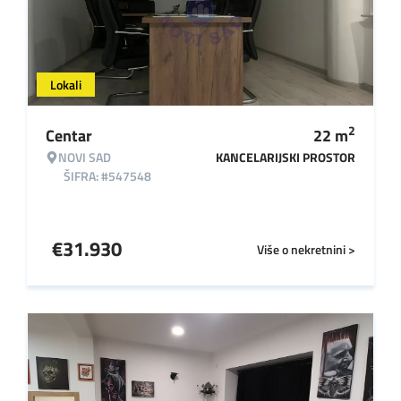
Lokali
2
Centar
22
m
NOVI SAD
KANCELARIJSKI PROSTOR
ŠIFRA: #547548
€
31.930
Više o nekretnini >