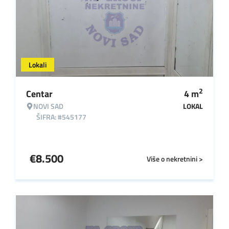
Lokali
2
Centar
4
m
NOVI SAD
LOKAL
ŠIFRA: #545177
€
8.500
Više o nekretnini >