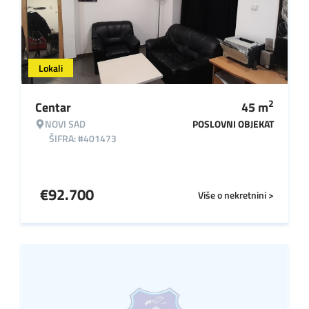
Lokali
2
Centar
45
m
NOVI SAD
POSLOVNI OBJEKAT
ŠIFRA: #401473
€
92.700
Više o nekretnini >