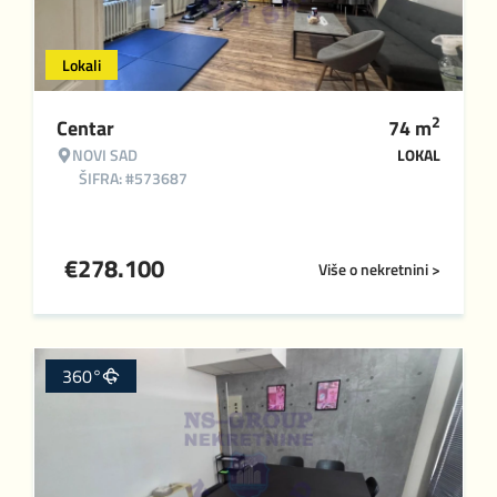
Lokali
2
Centar
74
m
NOVI SAD
LOKAL
ŠIFRA: #573687
€
278.100
Više o nekretnini >
360°