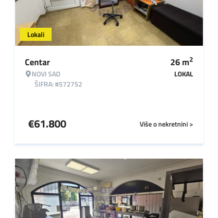
Lokali
2
Centar
26
m
NOVI SAD
LOKAL
ŠIFRA: #572752
€
61.800
Više o nekretnini >