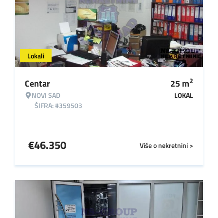
Lokali
2
Centar
25
m
NOVI SAD
LOKAL
ŠIFRA: #359503
€
46.350
Više o nekretnini >