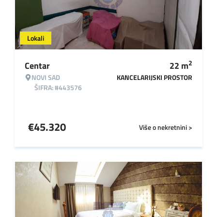
Lokali
2
Centar
22
m
NOVI SAD
KANCELARIJSKI PROSTOR
ŠIFRA: #443576
€
45.320
Više o nekretnini >