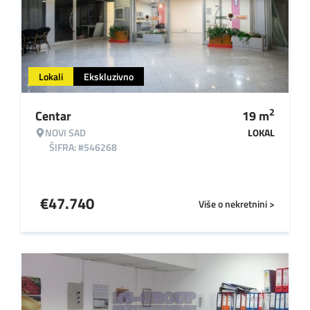
Lokali
Ekskluzivno
2
Centar
19
m
NOVI SAD
LOKAL
ŠIFRA: #546268
€
47.740
Više o nekretnini >