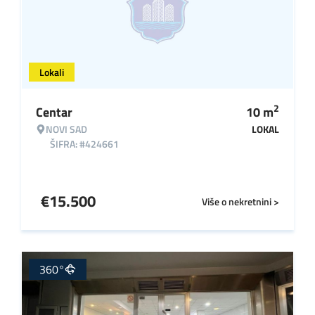
Lokali
2
Centar
10
m
NOVI SAD
LOKAL
ŠIFRA: #424661
€
15.500
Više o nekretnini >
360°