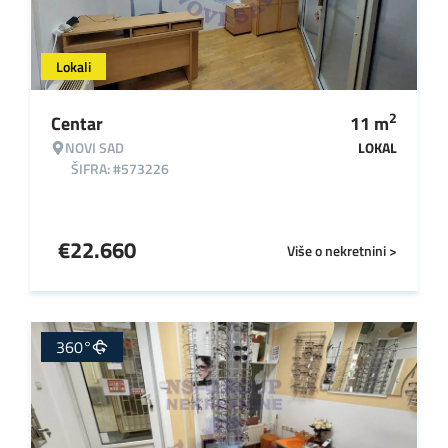
Lokali
2
Centar
11
m
NOVI SAD
LOKAL
ŠIFRA: #573226
€
22.660
Više o nekretnini >
360°