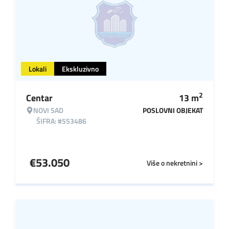
Lokali
Ekskluzivno
2
Centar
13
m
NOVI SAD
POSLOVNI OBJEKAT
ŠIFRA: #553486
€
53.050
Više o nekretnini >