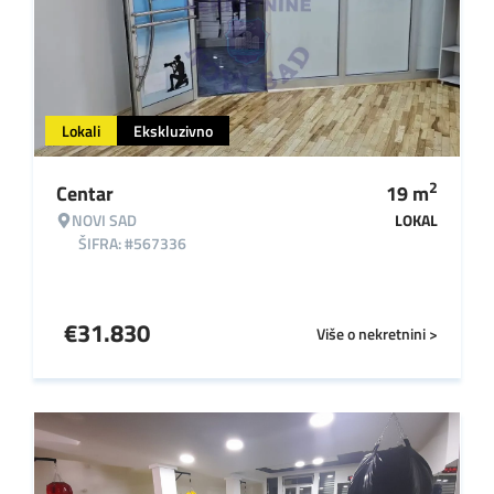
Lokali
Ekskluzivno
2
Centar
19
m
NOVI SAD
LOKAL
ŠIFRA: #567336
€
31.830
Više o nekretnini >