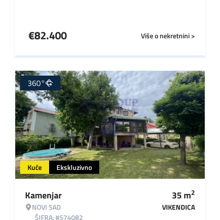
€
82.400
Više o nekretnini >
360°
Kuće
Ekskluzivno
2
Kamenjar
35
m
NOVI SAD
VIKENDICA
ŠIFRA: #574082