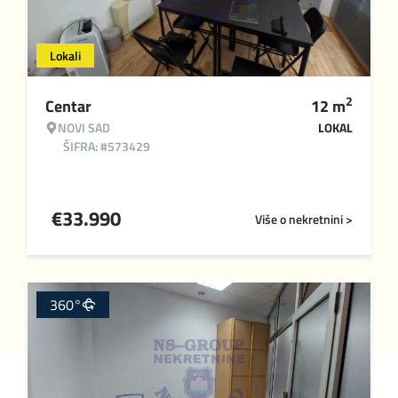
Lokali
2
Centar
12
m
NOVI SAD
LOKAL
ŠIFRA: #573429
€
33.990
Više o nekretnini >
360°