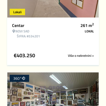
Lokali
2
Centar
261
m
NOVI SAD
LOKAL
ŠIFRA: #534201
€
403.250
Više o nekretnini >
360°