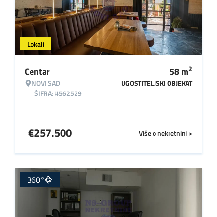
Lokali
2
Centar
58
m
NOVI SAD
UGOSTITELJSKI OBJEKAT
ŠIFRA: #562529
€
257.500
Više o nekretnini >
360°