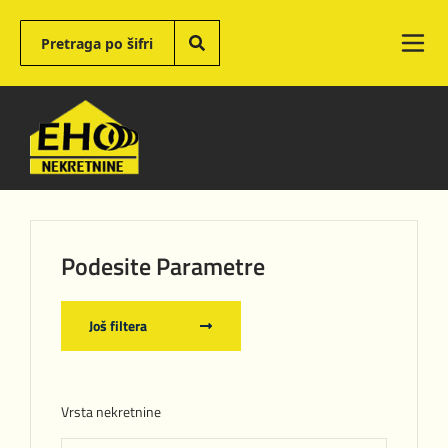
Podesite Parametre
Još filtera
Vrsta nekretnine