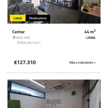
Lokali
Ekskluzivno
2
Centar
44
m
NOVI SAD
LOKAL
ŠIFRA: #572241
€
127.310
Više o nekretnini >