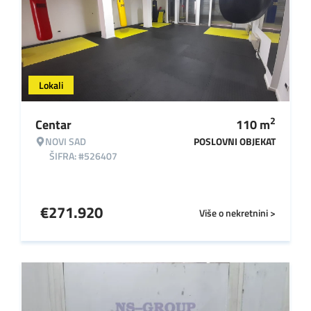
Lokali
2
Centar
110
m
NOVI SAD
POSLOVNI OBJEKAT
ŠIFRA: #526407
€
271.920
Više o nekretnini >