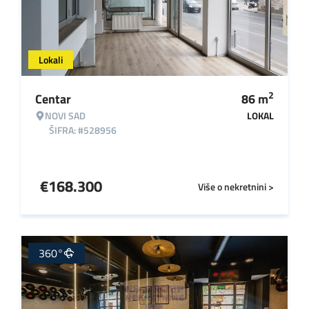
Lokali
2
Centar
86
m
NOVI SAD
LOKAL
ŠIFRA: #528956
€
168.300
Više o nekretnini >
360°