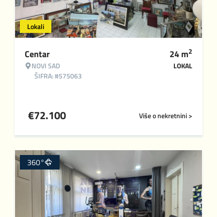
Lokali
2
Centar
24
m
NOVI SAD
LOKAL
ŠIFRA: #575063
€
72.100
Više o nekretnini >
360°