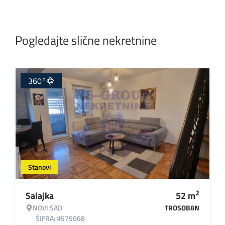
Pogledajte slične nekretnine
360°
Stanovi
2
Salajka
52
m
NOVI SAD
TROSOBAN
ŠIFRA: #575068