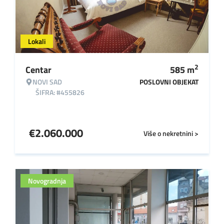
Lokali
2
Centar
585
m
NOVI SAD
POSLOVNI OBJEKAT
ŠIFRA: #455826
€
2.060.000
Više o nekretnini >
Novogradnja