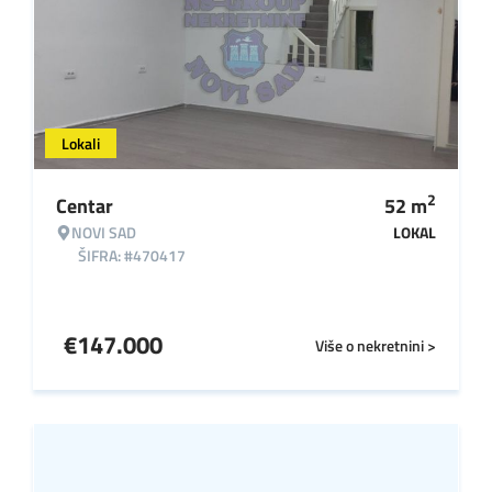
Lokali
2
Centar
52
m
NOVI SAD
LOKAL
ŠIFRA: #470417
€
147.000
Više o nekretnini >