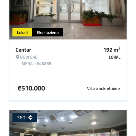
Lokali
Ekskluzivno
2
Centar
192
m
NOVI SAD
LOKAL
ŠIFRA: #546269
€
510.000
Više o nekretnini >
360°