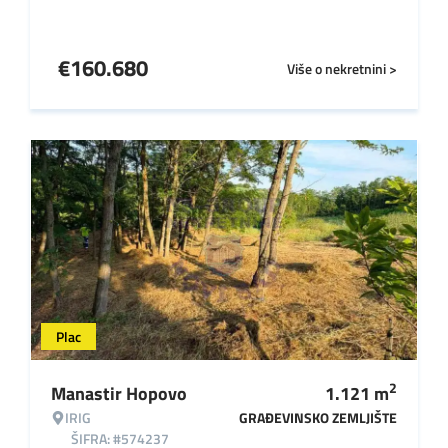
€
160.680
Više o nekretnini >
Plac
2
Manastir Hopovo
1.121
m
IRIG
GRAĐEVINSKO ZEMLJIŠTE
ŠIFRA: #574237