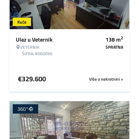
Kuće
2
Ulaz u Veternik
138
m
VETERNIK
SPRATNA
ŠIFRA: #560090
€
329.600
Više o nekretnini >
360°