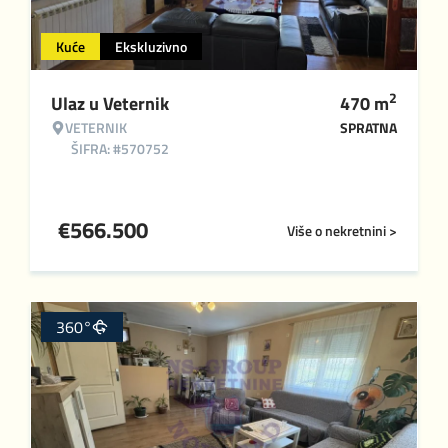
Kuće
Ekskluzivno
2
Ulaz u Veternik
470
m
VETERNIK
SPRATNA
ŠIFRA: #570752
€
566.500
Više o nekretnini >
360°