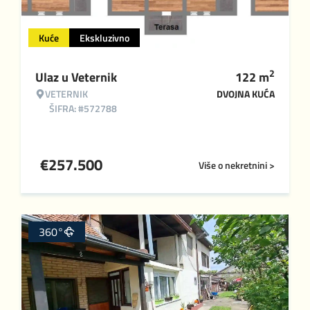
Kuće
Ekskluzivno
2
Ulaz u Veternik
122
m
VETERNIK
DVOJNA KUĆA
ŠIFRA: #572788
€
257.500
Više o nekretnini >
360°