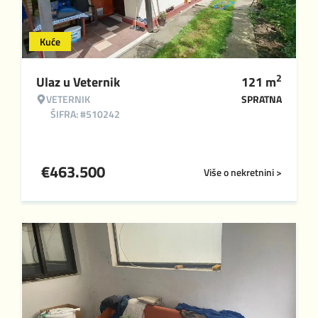
Kuće
2
Ulaz u Veternik
121
m
VETERNIK
SPRATNA
ŠIFRA: #510242
€
463.500
Više o nekretnini >