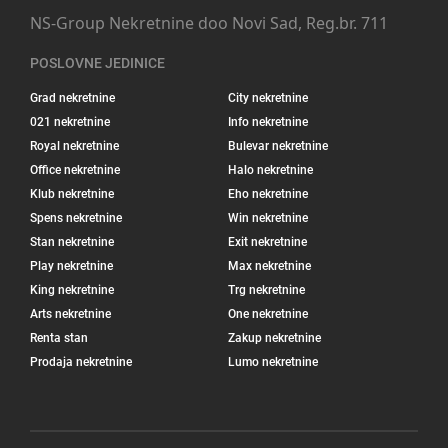
NS-Group Nekretnine doo Novi Sad, Reg.br. 711
POSLOVNE JEDINICE
Grad nekretnine
City nekretnine
021 nekretnine
Info nekretnine
Royal nekretnine
Bulevar nekretnine
Office nekretnine
Halo nekretnine
Klub nekretnine
Eho nekretnine
Spens nekretnine
Win nekretnine
Stan nekretnine
Exit nekretnine
Play nekretnine
Max nekretnine
King nekretnine
Trg nekretnine
Arts nekretnine
One nekretnine
Renta stan
Zakup nekretnine
Prodaja nekretnine
Lumo nekretnine