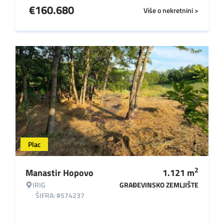
€
160.680
Više o nekretnini >
Plac
2
Manastir Hopovo
1.121
m
IRIG
GRAĐEVINSKO ZEMLJIŠTE
ŠIFRA: #574237