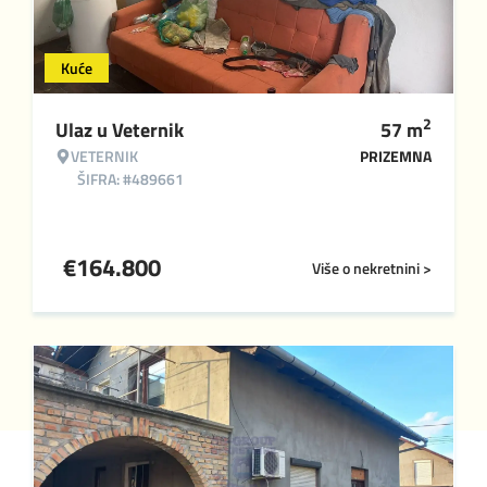
Kuće
2
Ulaz u Veternik
57
m
VETERNIK
PRIZEMNA
ŠIFRA: #489661
€
164.800
Više o nekretnini >