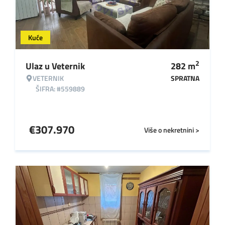
Kuće
2
Ulaz u Veternik
282
m
VETERNIK
SPRATNA
ŠIFRA: #559889
€
307.970
Više o nekretnini >