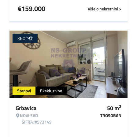
€
159.000
Više o nekretnini >
360°
Stanovi
Ekskluzivno
2
Grbavica
50
m
NOVI SAD
TROSOBAN
ŠIFRA: #573149