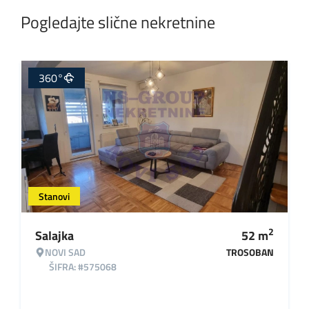
Pogledajte slične nekretnine
360°
Stanovi
2
Salajka
52
m
NOVI SAD
TROSOBAN
ŠIFRA: #575068