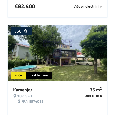
€
82.400
Više o nekretnini >
360°
Kuće
Ekskluzivno
2
Kamenjar
35
m
NOVI SAD
VIKENDICA
ŠIFRA: #574082