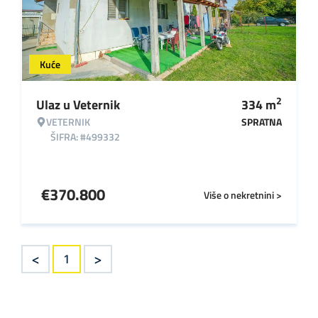
Kuće
2
Ulaz u Veternik
334
m
VETERNIK
SPRATNA
ŠIFRA: #499332
€
370.800
Više o nekretnini >
<
>
1