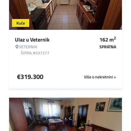
Kuće
2
Ulaz u Veternik
162
m
VETERNIK
SPRATNA
ŠIFRA: #537277
€
319.300
Više o nekretnini >