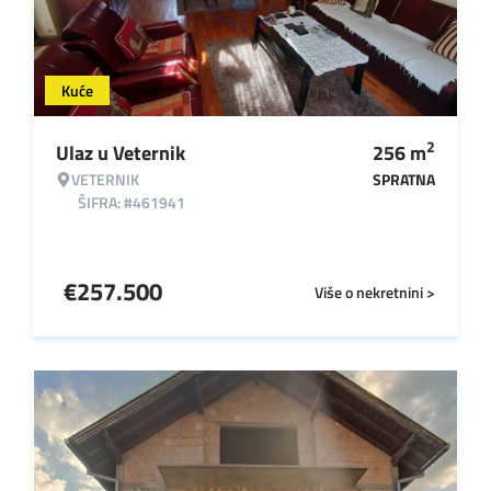
Kuće
2
Ulaz u Veternik
256
m
VETERNIK
SPRATNA
ŠIFRA: #461941
€
257.500
Više o nekretnini >