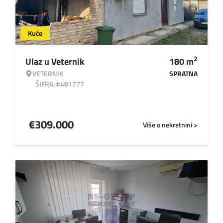
Kuće
2
Ulaz u Veternik
180
m
VETERNIK
SPRATNA
ŠIFRA: #481777
€
309.000
Više o nekretnini >