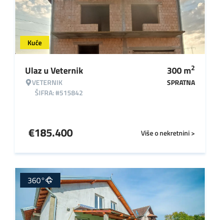
Kuće
2
Ulaz u Veternik
300
m
VETERNIK
SPRATNA
ŠIFRA: #515842
€
185.400
Više o nekretnini >
360°