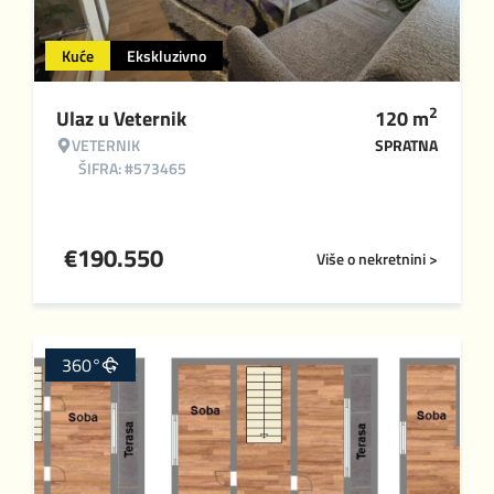
Kuće
Ekskluzivno
2
Ulaz u Veternik
120
m
VETERNIK
SPRATNA
ŠIFRA: #573465
€
190.550
Više o nekretnini >
360°