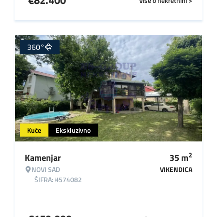
€
82.400
Više o nekretnini >
360°
Kuće
Ekskluzivno
2
Kamenjar
35
m
NOVI SAD
VIKENDICA
ŠIFRA: #574082