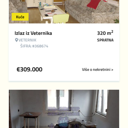
Kuće
2
Izlaz iz Veternika
320
m
VETERNIK
SPRATNA
ŠIFRA: #368674
€
309.000
Više o nekretnini >