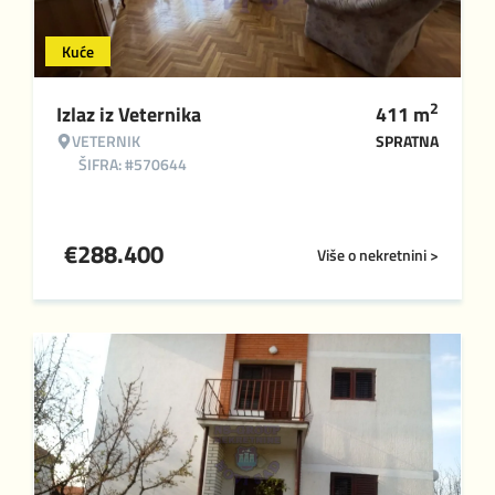
Kuće
2
Izlaz iz Veternika
411
m
VETERNIK
SPRATNA
ŠIFRA: #570644
€
288.400
Više o nekretnini >