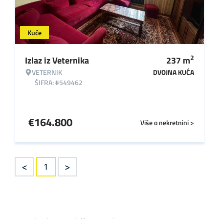
Kuće
2
Izlaz iz Veternika
237
m
VETERNIK
DVOJNA KUĆA
ŠIFRA: #549462
€
164.800
Više o nekretnini >
<
>
1