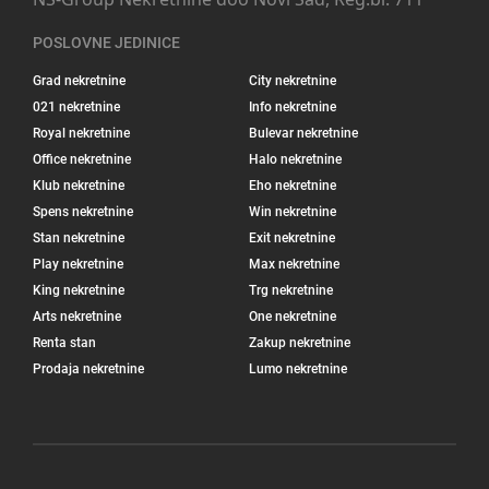
POSLOVNE JEDINICE
Grad nekretnine
City nekretnine
021 nekretnine
Info nekretnine
Royal nekretnine
Bulevar nekretnine
Office nekretnine
Halo nekretnine
Klub nekretnine
Eho nekretnine
Spens nekretnine
Win nekretnine
Stan nekretnine
Exit nekretnine
Play nekretnine
Max nekretnine
King nekretnine
Trg nekretnine
Arts nekretnine
One nekretnine
Renta stan
Zakup nekretnine
Prodaja nekretnine
Lumo nekretnine