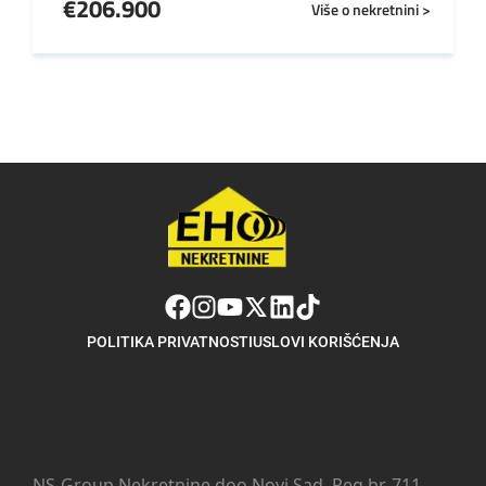
€
206.900
Više o nekretnini >
POLITIKA PRIVATNOSTI
USLOVI KORIŠĆENJA
NS-Group Nekretnine doo Novi Sad, Reg.br. 711