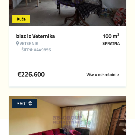
Kuće
2
Izlaz iz Veternika
100
m
VETERNIK
SPRATNA
ŠIFRA: #449856
€
226.600
Više o nekretnini >
360°