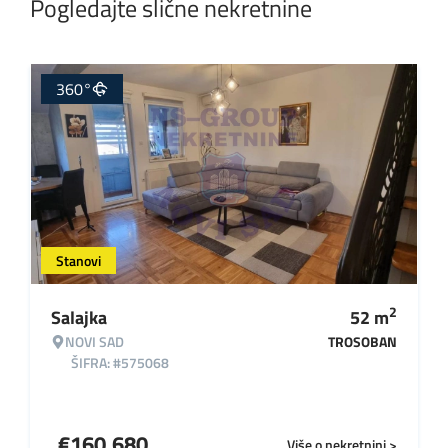
Pogledajte slične nekretnine
360°
Stanovi
2
Salajka
52
m
NOVI SAD
TROSOBAN
ŠIFRA: #575068
€
160.680
Više o nekretnini >