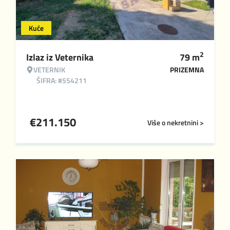
Kuće
2
Izlaz iz Veternika
79
m
VETERNIK
PRIZEMNA
ŠIFRA: #554211
€
211.150
Više o nekretnini >