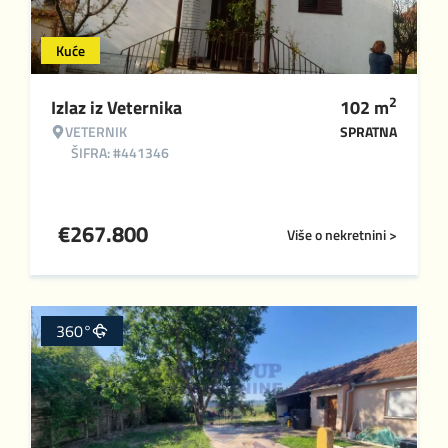
Kuće
2
Izlaz iz Veternika
102
m
VETERNIK
SPRATNA
ŠIFRA: #441346
€
267.800
Više o nekretnini >
360°