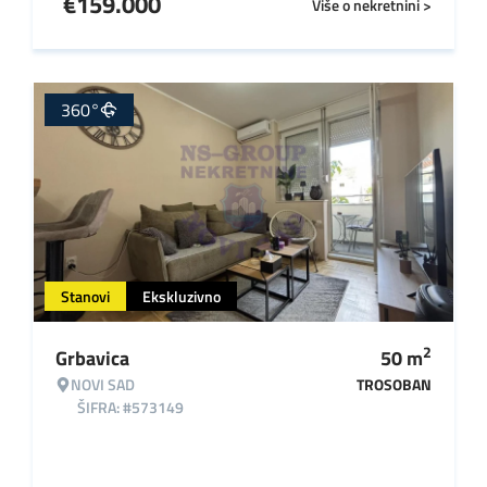
€
159.000
Više o nekretnini >
360°
Stanovi
Ekskluzivno
2
Grbavica
50
m
NOVI SAD
TROSOBAN
ŠIFRA: #573149