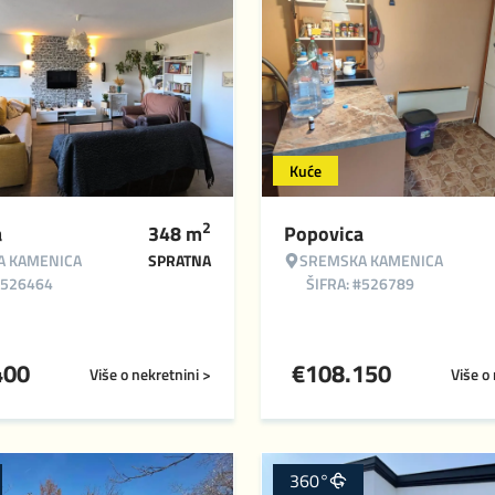
Kuće
2
a
348
m
Popovica
A KAMENICA
SPRATNA
SREMSKA KAMENICA
#526464
ŠIFRA: #526789
400
€
108.150
Više o nekretnini >
Više o
360°