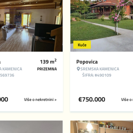
Kuće
2
a
139
m
Popovica
A KAMENICA
PRIZEMNA
SREMSKA KAMENICA
#569736
ŠIFRA: #490109
000
€
750.000
Više o nekretnini >
Više o