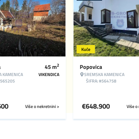
Kuće
2
a
45
m
Popovica
A KAMENICA
VIKENDICA
SREMSKA KAMENICA
#565205
ŠIFRA: #564758
600
€
648.900
Više o nekretnini >
Više o