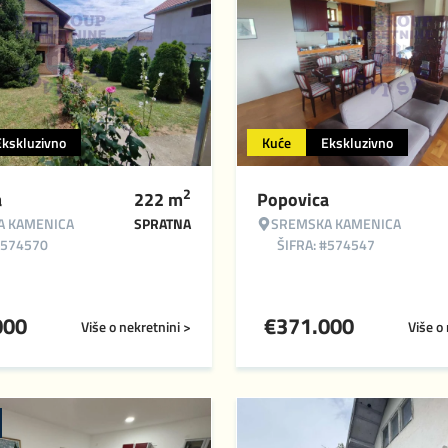
Ekskluzivno
Kuće
Ekskluzivno
2
a
222
m
Popovica
A KAMENICA
SPRATNA
SREMSKA KAMENICA
#574570
ŠIFRA: #574547
000
€
371.000
Više o nekretnini >
Više o