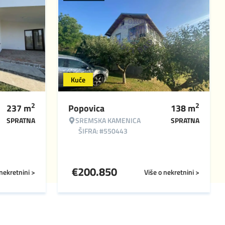
Kuće
2
2
237
m
Popovica
138
m
SPRATNA
SREMSKA KAMENICA
SPRATNA
ŠIFRA: #550443
€
200.850
 nekretnini >
Više o nekretnini >