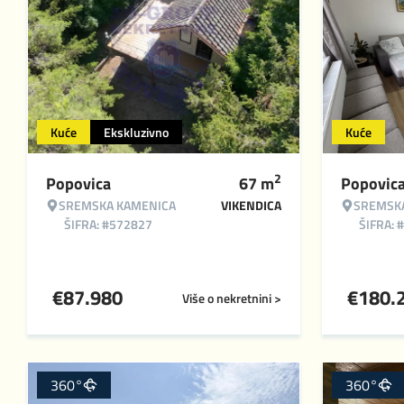
Kuće
Ekskluzivno
Kuće
2
Popovica
67
m
Popovic
SREMSKA KAMENICA
VIKENDICA
SREMSK
ŠIFRA: #572827
ŠIFRA: 
€
87.980
€
180.
Više o nekretnini >
360°
360°