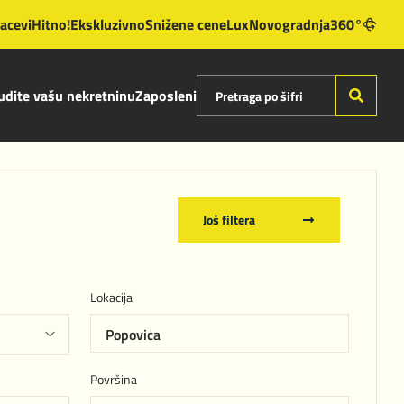
lacevi
Hitno!
Ekskluzivno
Snižene cene
Lux
Novogradnja
360°
dite vašu nekretninu
Zaposleni
Još filtera
Lokacija
Popovica
Površina