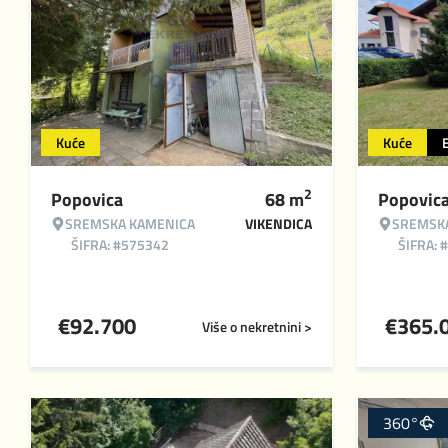
Kuće
Kuće
2
Popovica
68
m
Popovic
SREMSKA KAMENICA
VIKENDICA
SREMSK
ŠIFRA: #575342
ŠIFRA: 
€
92.700
€
365.
Više o nekretnini >
360°