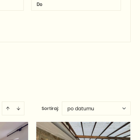
po datumu
Sortiraj
: