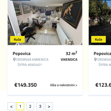
Kuće
Kuće
2
Popovica
32
m
Popovic
SREMSKA KAMENICA
VIKENDICA
SREMSK
ŠIFRA: #565401
ŠIFRA: 
€
149.350
€
123.
Više o nekretnini >
<
>
1
2
3