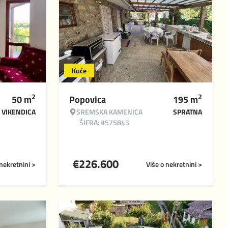
Kuće
2
2
50
m
Popovica
195
m
VIKENDICA
SREMSKA KAMENICA
SPRATNA
ŠIFRA: #575843
€
226.600
 nekretnini >
Više o nekretnini >