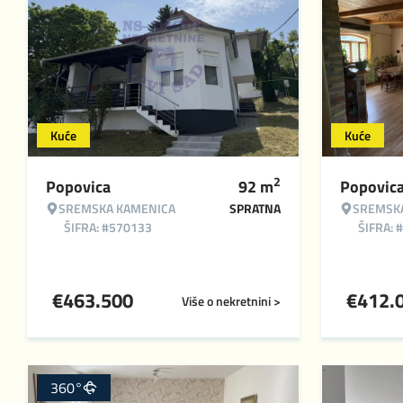
Kuće
Kuće
2
Popovica
92
m
Popovic
SREMSKA KAMENICA
SPRATNA
SREMSK
ŠIFRA: #570133
ŠIFRA: 
€
463.500
€
412.
Više o nekretnini >
360°