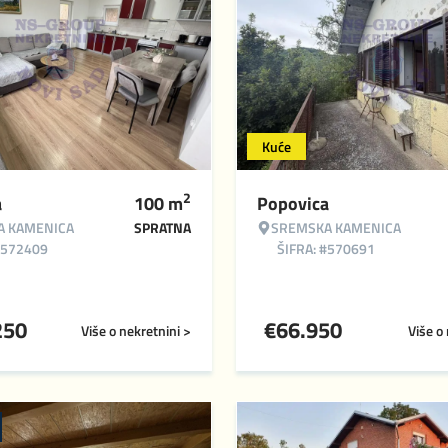
Kuće
2
a
100
m
Popovica
A KAMENICA
SPRATNA
SREMSKA KAMENICA
#572409
ŠIFRA: #570691
250
€
66.950
Više o nekretnini >
Više o