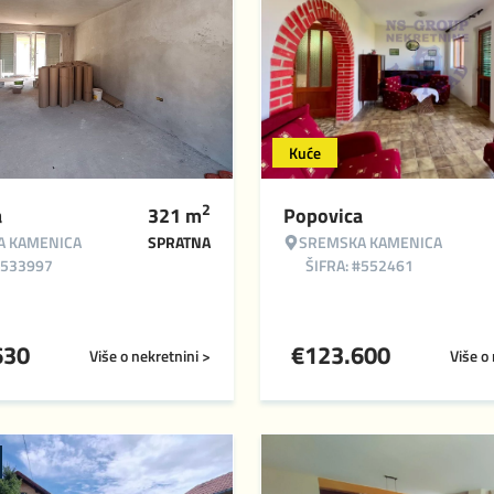
Kuće
2
a
321
m
Popovica
A KAMENICA
SPRATNA
SREMSKA KAMENICA
#533997
ŠIFRA: #552461
630
€
123.600
Više o nekretnini >
Više o