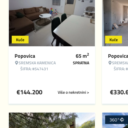
Kuće
Kuće
2
Popovica
65
m
Popovic
SREMSKA KAMENICA
SPRATNA
SREMSK
ŠIFRA: #547431
ŠIFRA: 
€
144.200
€
330.
Više o nekretnini >
360°