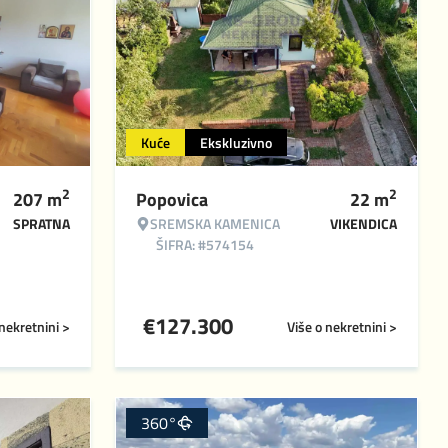
Kuće
Ekskluzivno
2
2
207
m
Popovica
22
m
SPRATNA
SREMSKA KAMENICA
VIKENDICA
ŠIFRA: #574154
€
127.300
 nekretnini >
Više o nekretnini >
360°