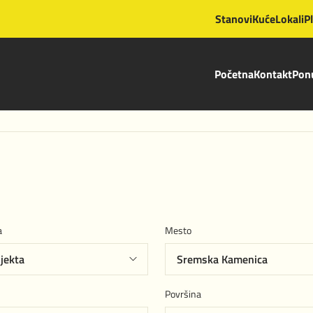
Stanovi
Kuće
Lokali
P
Početna
Kontakt
Ponu
a
Mesto
Površina