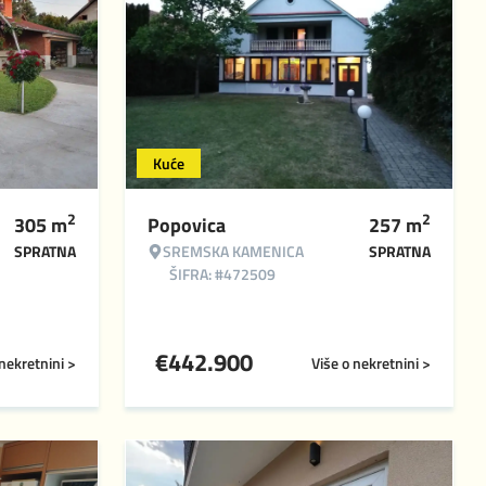
Kuće
2
2
305
m
Popovica
257
m
SPRATNA
SREMSKA KAMENICA
SPRATNA
ŠIFRA: #472509
€
442.900
 nekretnini >
Više o nekretnini >