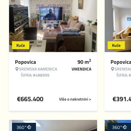
Kuće
Kuće
2
Popovica
90
m
Popovic
SREMSKA KAMENICA
VIKENDICA
SREMSK
ŠIFRA: #488999
ŠIFRA: 
€
665.400
€
391.
Više o nekretnini >
360°
360°