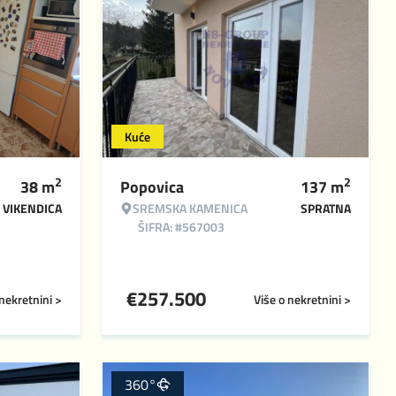
Kuće
2
2
38
m
Popovica
137
m
VIKENDICA
SREMSKA KAMENICA
SPRATNA
ŠIFRA: #567003
€
257.500
 nekretnini >
Više o nekretnini >
360°