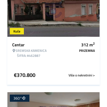
Kuće
2
Centar
312
m
SREMSKA KAMENICA
PRIZEMNA
ŠIFRA: #462887
€
370.800
Više o nekretnini >
360°