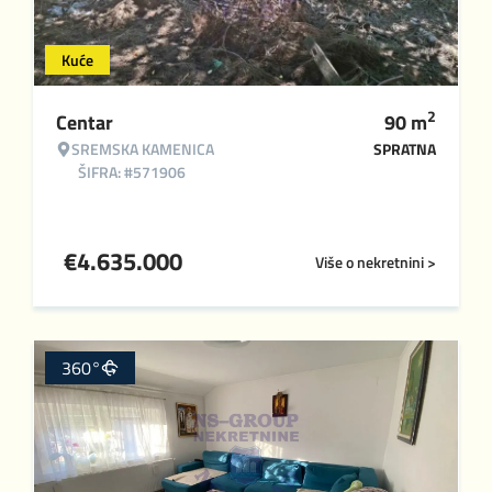
Kuće
2
Centar
90
m
SREMSKA KAMENICA
SPRATNA
ŠIFRA: #571906
€
4.635.000
Više o nekretnini >
360°