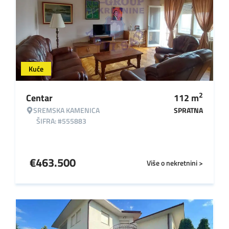
Kuće
2
Centar
112
m
SREMSKA KAMENICA
SPRATNA
ŠIFRA: #555883
€
463.500
Više o nekretnini >