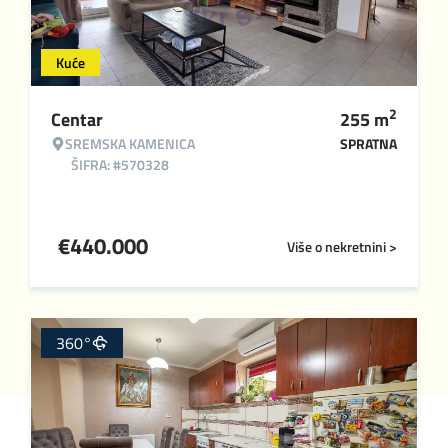
Kuće
2
Centar
255
m
SREMSKA KAMENICA
SPRATNA
ŠIFRA: #570328
€
440.000
Više o nekretnini >
360°