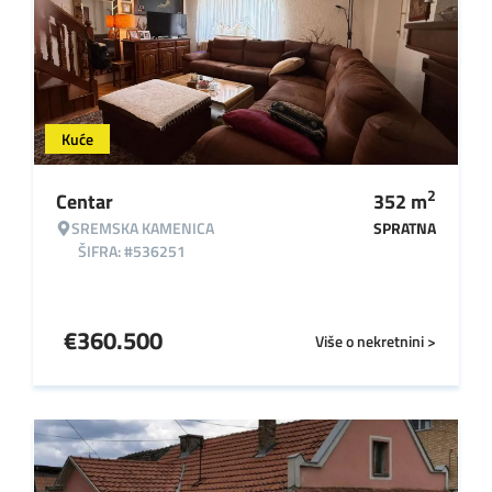
Kuće
2
Centar
352
m
SREMSKA KAMENICA
SPRATNA
ŠIFRA: #536251
€
360.500
Više o nekretnini >