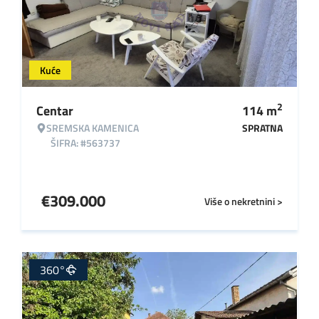
Kuće
2
Centar
114
m
SREMSKA KAMENICA
SPRATNA
ŠIFRA: #563737
€
309.000
Više o nekretnini >
360°