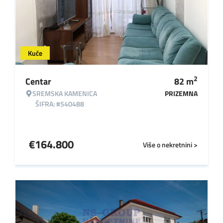
Kuće
2
Centar
82
m
SREMSKA KAMENICA
PRIZEMNA
ŠIFRA: #540488
€
164.800
Više o nekretnini >