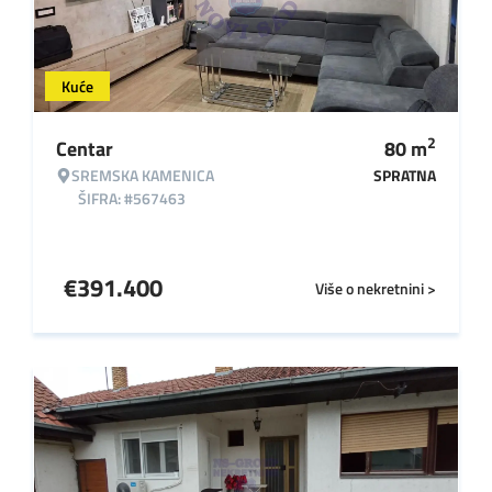
Kuće
2
Centar
80
m
SREMSKA KAMENICA
SPRATNA
ŠIFRA: #567463
€
391.400
Više o nekretnini >