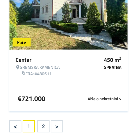
Kuće
2
Centar
450
m
SREMSKA KAMENICA
SPRATNA
ŠIFRA: #480611
€
721.000
Više o nekretnini >
<
>
1
2