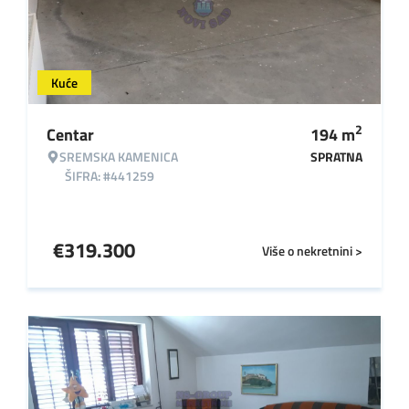
Kuće
2
Centar
194
m
SREMSKA KAMENICA
SPRATNA
ŠIFRA: #441259
€
319.300
Više o nekretnini >