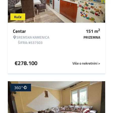
Kuće
2
Centar
151
m
SREMSKA KAMENICA
PRIZEMNA
ŠIFRA: #537503
€
278.100
Više o nekretnini >
360°