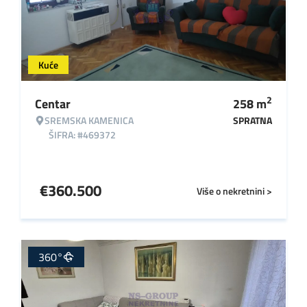
Kuće
2
Centar
258
m
SREMSKA KAMENICA
SPRATNA
ŠIFRA: #469372
€
360.500
Više o nekretnini >
360°