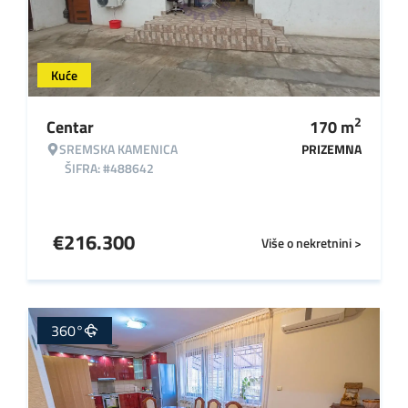
Kuće
2
Centar
170
m
SREMSKA KAMENICA
PRIZEMNA
ŠIFRA: #488642
€
216.300
Više o nekretnini >
360°