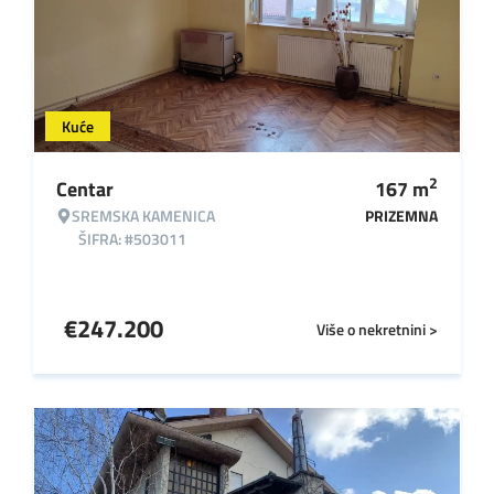
Kuće
2
Centar
167
m
SREMSKA KAMENICA
PRIZEMNA
ŠIFRA: #503011
€
247.200
Više o nekretnini >