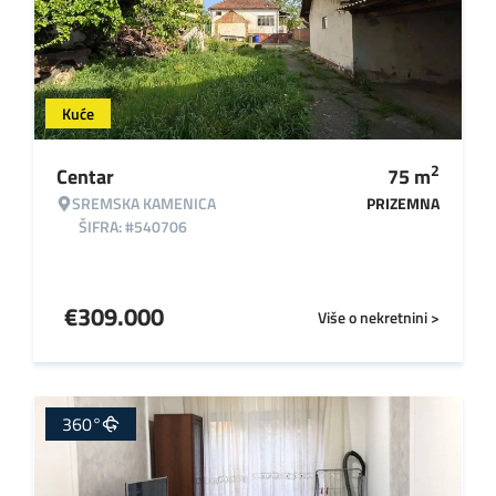
Kuće
2
Centar
75
m
SREMSKA KAMENICA
PRIZEMNA
ŠIFRA: #540706
€
309.000
Više o nekretnini >
360°