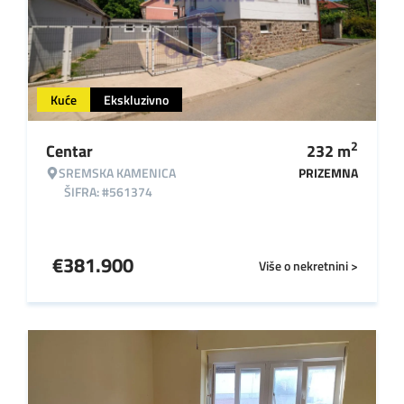
Kuće
Ekskluzivno
2
Centar
232
m
SREMSKA KAMENICA
PRIZEMNA
ŠIFRA: #561374
€
381.900
Više o nekretnini >