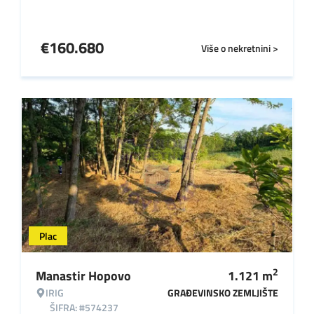
€
160.680
Više o nekretnini >
Plac
2
Manastir Hopovo
1.121
m
IRIG
GRAĐEVINSKO ZEMLJIŠTE
ŠIFRA: #574237