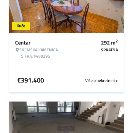
Kuće
2
Centar
292
m
SREMSKA KAMENICA
SPRATNA
ŠIFRA: #488295
€
391.400
Više o nekretnini >