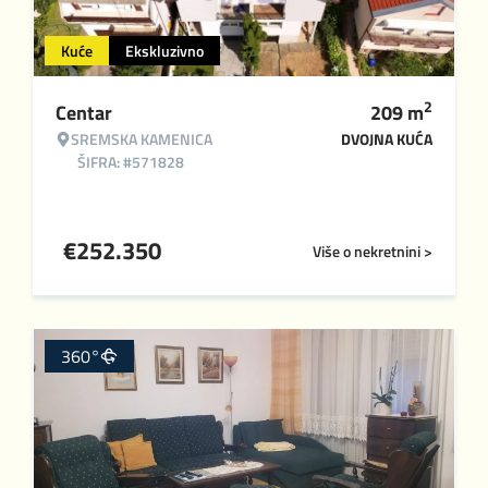
Kuće
Ekskluzivno
2
Centar
209
m
SREMSKA KAMENICA
DVOJNA KUĆA
ŠIFRA: #571828
€
252.350
Više o nekretnini >
360°