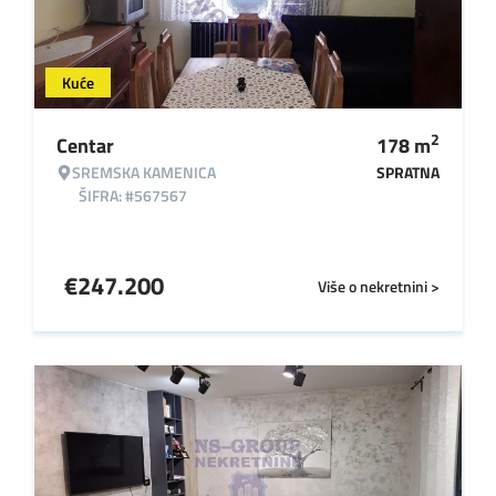
Kuće
2
Centar
178
m
SREMSKA KAMENICA
SPRATNA
ŠIFRA: #567567
€
247.200
Više o nekretnini >