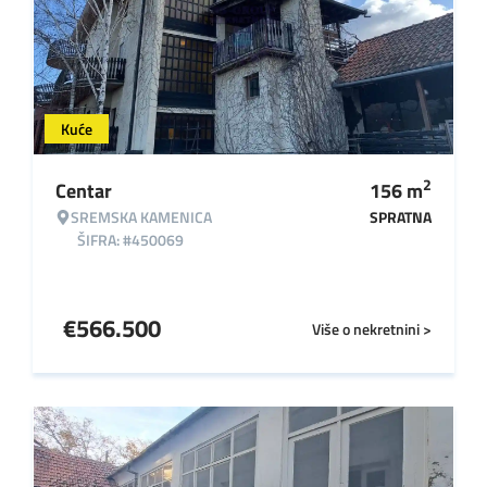
Kuće
2
Centar
156
m
SREMSKA KAMENICA
SPRATNA
ŠIFRA: #450069
€
566.500
Više o nekretnini >