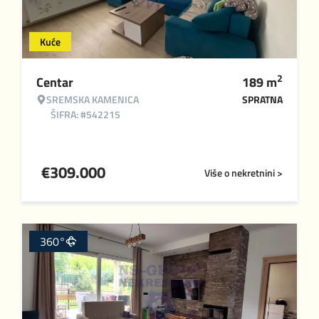
Kuće
2
Centar
189
m
SREMSKA KAMENICA
SPRATNA
ŠIFRA: #542215
€
309.000
Više o nekretnini >
360°