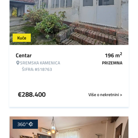
Kuće
2
Centar
196
m
SREMSKA KAMENICA
PRIZEMNA
ŠIFRA: #518763
€
288.400
Više o nekretnini >
360°