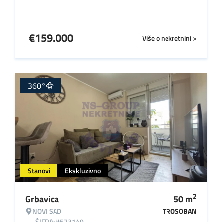
€
159.000
Više o nekretnini >
360°
Stanovi
Ekskluzivno
2
Grbavica
50
m
NOVI SAD
TROSOBAN
ŠIFRA: #573149