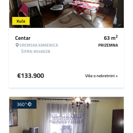
Kuće
2
Centar
63
m
SREMSKA KAMENICA
PRIZEMNA
ŠIFRA: #546028
€
133.900
Više o nekretnini >
360°