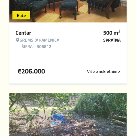
Kuće
2
Centar
500
m
SREMSKA KAMENICA
SPRATNA
ŠIFRA: #506812
€
206.000
Više o nekretnini >