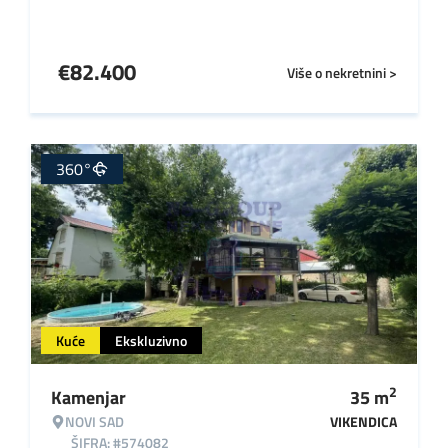
€
82.400
Više o nekretnini >
360°
Kuće
Ekskluzivno
2
Kamenjar
35
m
NOVI SAD
VIKENDICA
ŠIFRA: #574082