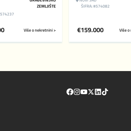
ZEMLJIŠTE
ŠIFRA: #574082
#574237
00
€
159.000
Više o nekretnini >
Više o