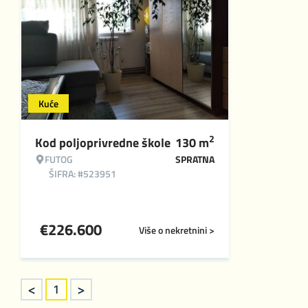
Kuće
2
Kod poljoprivredne škole
130
m
FUTOG
SPRATNA
ŠIFRA: #523951
€
226.600
Više o nekretnini >
<
>
1