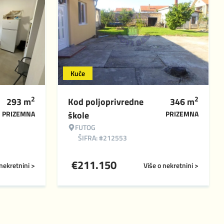
Kuće
2
2
293
m
Kod poljoprivredne
346
m
PRIZEMNA
škole
PRIZEMNA
FUTOG
ŠIFRA: #212553
€
211.150
 nekretnini >
Više o nekretnini >