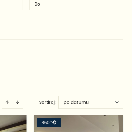
po datumu
Sortiraj
:
360°