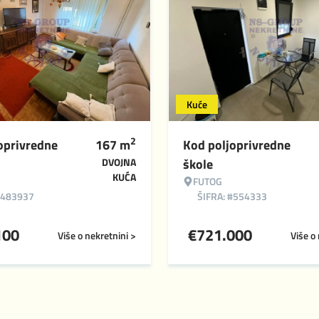
Kuće
2
oprivredne
167
m
Kod poljoprivredne
DVOJNA
škole
KUĆA
FUTOG
#483937
ŠIFRA: #554333
100
€
721.000
Više o nekretnini >
Više o