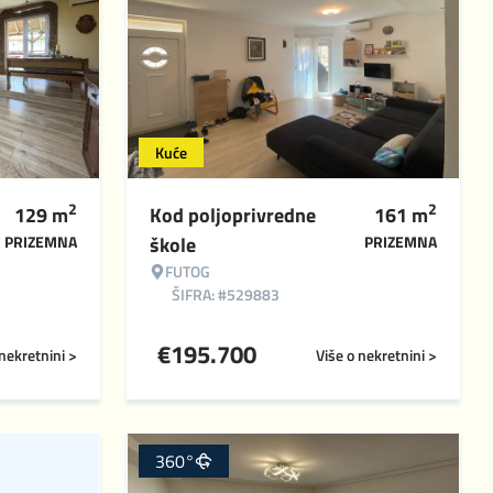
Kuće
2
2
129
m
Kod poljoprivredne
161
m
PRIZEMNA
škole
PRIZEMNA
FUTOG
ŠIFRA: #529883
€
195.700
 nekretnini >
Više o nekretnini >
360°