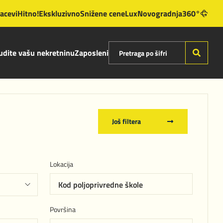
lacevi
Hitno!
Ekskluzivno
Snižene cene
Lux
Novogradnja
360°
dite vašu nekretninu
Zaposleni
Još filtera
Lokacija
Kod poljoprivredne škole
Površina