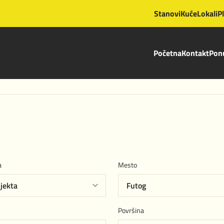
Stanovi
Kuće
Lokali
P
Početna
Kontakt
Ponu
a
Mesto
Površina