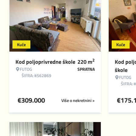
Kuće
Kuće
2
Kod poljoprivredne škole
220
m
Kod polj
FUTOG
SPRATNA
škole
ŠIFRA: #562869
FUTOG
ŠIFRA: 
€
309.000
€
175.
Više o nekretnini >