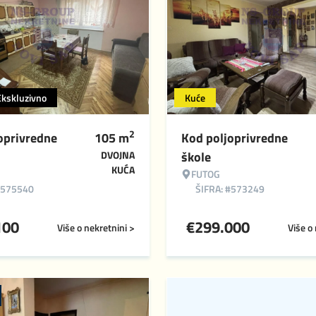
Ekskluzivno
Kuće
2
oprivredne
105
m
Kod poljoprivredne
DVOJNA
škole
KUĆA
FUTOG
#575540
ŠIFRA: #573249
100
€
299.000
Više o nekretnini >
Više o