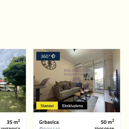
360°
Stanovi
Ekskluzivno
2
2
35
m
Grbavica
50
m
VIKENDICA
NOVI SAD
TROSOBAN