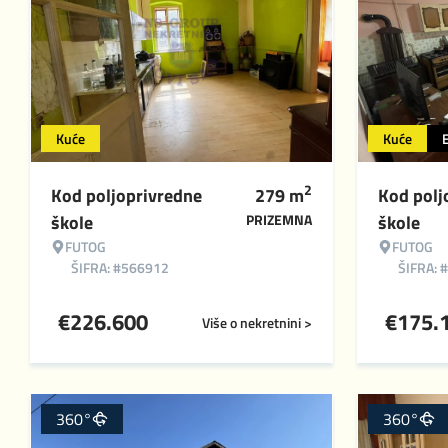
Kuće
Kuće
2
Kod poljoprivredne
279
m
Kod polj
škole
PRIZEMNA
škole
FUTOG
FUTOG
ŠIFRA: #566912
ŠIFRA: 
€
226.600
€
175.
Više o nekretnini >
360°
360°