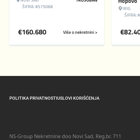
Hopovo
ŠIFRA: #575068
IRIG
ŠIFRA: 
€
160.680
€
82.4
Više o nekretnini >
POLITIKA PRIVATNOSTI
USLOVI KORIŠĆENJA
NS-Group Nekretnine doo Novi Sad, Reg.br. 711