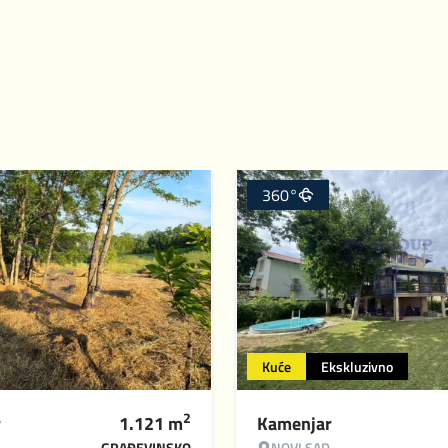
360°
Kuće
Ekskluzivno
2
r
1.121
m
Kamenjar
GRAĐEVINSKO
NOVI SAD