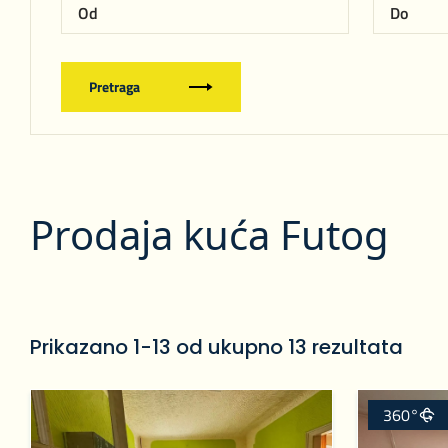
Pretraga
Prodaja kuća Futog
Prikazano 1-13 od ukupno 13 rezultata
360°