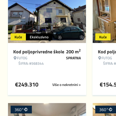
Kuće
Ekskluzivno
Kuće
2
Kod poljoprivredne škole
200
m
Kod polj
FUTOG
SPRATNA
FUTOG
ŠIFRA: #568344
ŠIFRA: 
€
249.310
€
154.
Više o nekretnini >
360°
360°