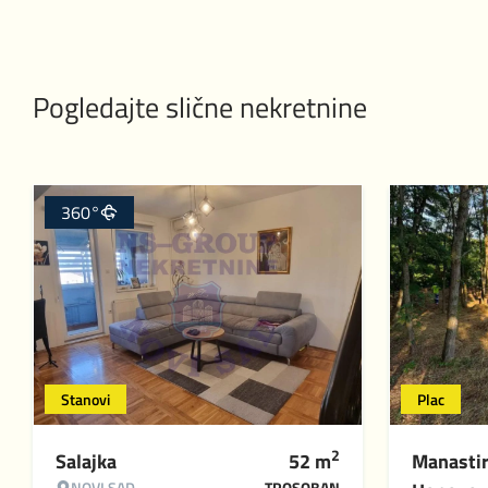
Pogledajte slične nekretnine
360°
Stanovi
Plac
2
Salajka
52
m
Manasti
NOVI SAD
TROSOBAN