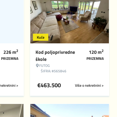
Kuće
2
2
226
m
Kod poljoprivredne
120
m
PRIZEMNA
škole
PRIZEMNA
FUTOG
ŠIFRA: #565846
€
463.500
 nekretnini >
Više o nekretnini >