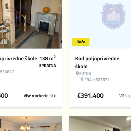
Kuće
2
oprivredne škole
138
m
Kod poljoprivredne
SPRATNA
škole
#550817
FUTOG
ŠIFRA: #525871
500
€
391.400
Više o nekretnini >
Više o