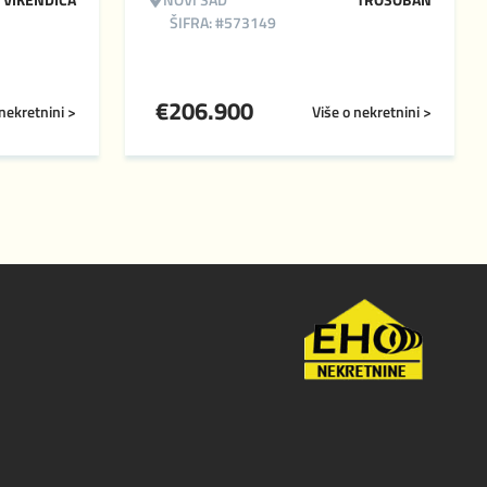
ŠIFRA: #573149
€
206.900
 nekretnini >
Više o nekretnini >