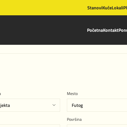
Stanovi
Kuće
Lokali
P
Početna
Kontakt
Ponu
a
Mesto
Površina