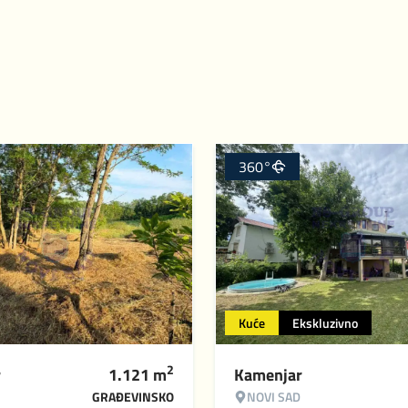
360°
Kuće
Ekskluzivno
2
r
1.121
m
Kamenjar
GRAĐEVINSKO
NOVI SAD