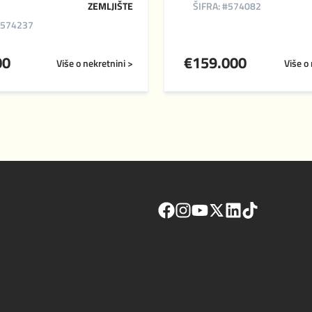
ZEMLJIŠTE
ŠIFRA: #574082
#574237
00
€
159.000
Više o nekretnini >
Više o