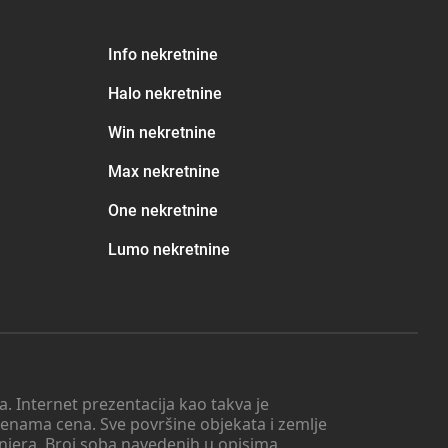
Info nekretnine
Halo nekretnine
Win nekretnine
Max nekretnine
One nekretnine
Lumo nekretnine
. Internet prezentacija kao takva je
menama cena. Sve površine objekata i zemlje
injera. Broj soba navedenih u opisima