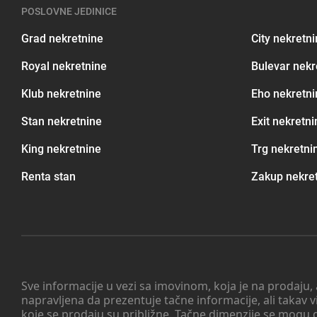
POSLOVNE JEDINICE
Grad nekretnine
City nekretn
Royal nekretnine
Bulevar nekr
Klub nekretnine
Eho nekretni
Stan nekretnine
Exit nekretni
King nekretnine
Trg nekretni
Renta stan
Zakup nekre
Sve informacije u vezi sa imovinom, koja je na prodaju,
napravljena da prezentuje tačne informacije, ali taka
koje se prodaju su približne. Tačne dimenzije se mogu d