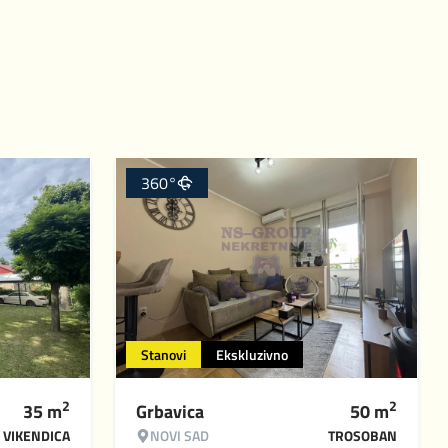
360°
Stanovi
Ekskluzivno
2
2
35
m
Grbavica
50
m
VIKENDICA
NOVI SAD
TROSOBAN