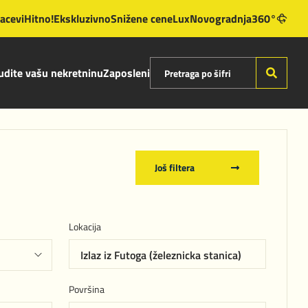
lacevi
Hitno!
Ekskluzivno
Snižene cene
Lux
Novogradnja
360°
dite vašu nekretninu
Zaposleni
Još filtera
Lokacija
Izlaz iz Futoga (železnicka stanica)
Površina