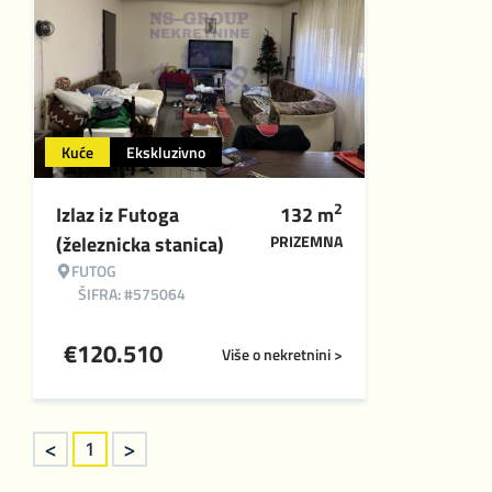
Kuće
Ekskluzivno
2
Izlaz iz Futoga
132
m
(železnicka stanica)
PRIZEMNA
FUTOG
ŠIFRA: #575064
€
120.510
Više o nekretnini >
<
>
1