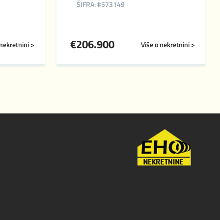
ŠIFRA: #573149
€
206.900
 nekretnini >
Više o nekretnini >