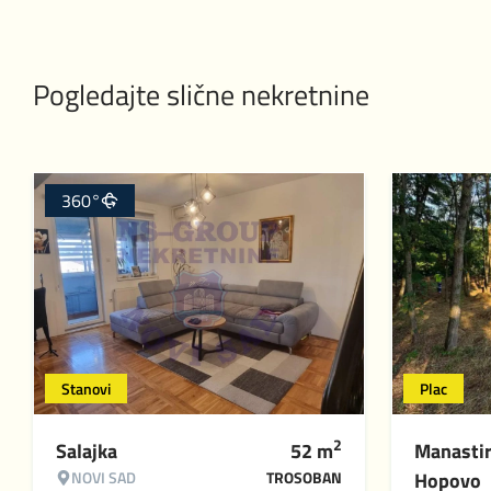
Pogledajte slične nekretnine
360°
Stanovi
Plac
2
Salajka
52
m
Manasti
NOVI SAD
TROSOBAN
Hopovo