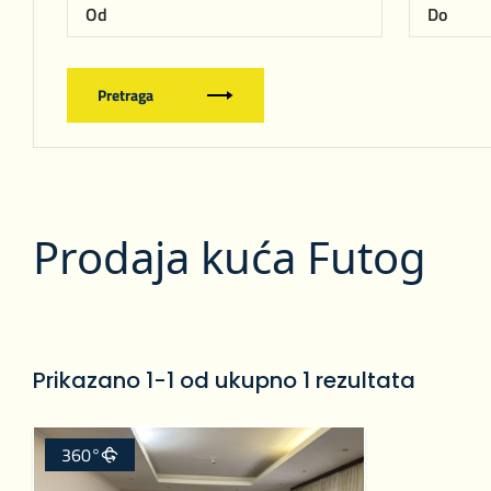
Pretraga
Prodaja kuća Futog
Prikazano 1-1 od ukupno 1 rezultata
360°