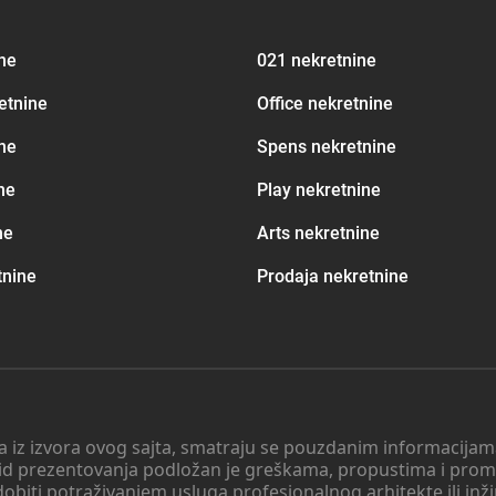
ine
021 nekretnine
etnine
Office nekretnine
ne
Spens nekretnine
ne
Play nekretnine
ne
Arts nekretnine
tnine
Prodaja nekretnine
 a iz izvora ovog sajta, smatraju se pouzdanim informacijama
v vid prezentovanja podložan je greškama, propustima i pro
obiti potraživanjem usluga profesionalnog arhitekte ili inž