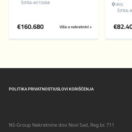
ŠIFRA: #575068
IRIG
ŠIFRA: 
€
160.680
€
82.4
Više o nekretnini >
POLITIKA PRIVATNOSTI
USLOVI KORIŠĆENJA
NS-Group Nekretnine doo Novi Sad, Reg.br. 711