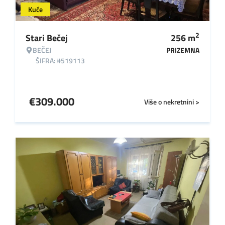
Kuće
2
Stari Bečej
256
m
BEČEJ
PRIZEMNA
ŠIFRA: #519113
€
309.000
Više o nekretnini >