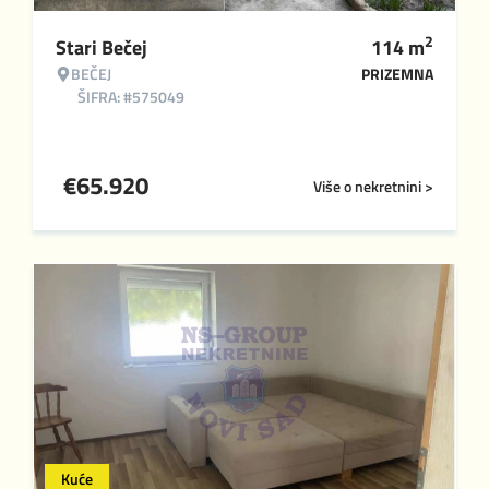
2
Stari Bečej
114
m
BEČEJ
PRIZEMNA
ŠIFRA: #575049
€
65.920
Više o nekretnini >
Kuće