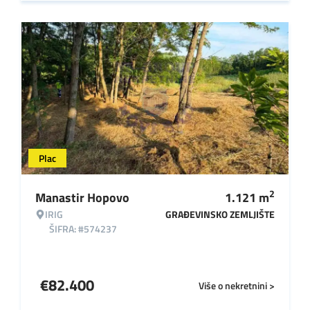
Plac
2
Manastir Hopovo
1.121
m
IRIG
GRAĐEVINSKO ZEMLJIŠTE
ŠIFRA: #574237
€
82.400
Više o nekretnini >