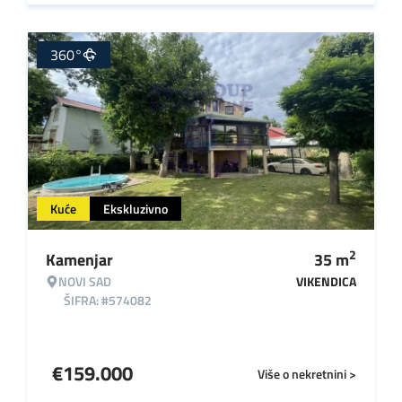
360°
Kuće
Ekskluzivno
2
Kamenjar
35
m
NOVI SAD
VIKENDICA
ŠIFRA: #574082
€
159.000
Više o nekretnini >