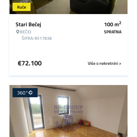
Kuće
2
Stari Bečej
100
m
BEČEJ
SPRATNA
ŠIFRA: #517838
€
72.100
Više o nekretnini >
360°