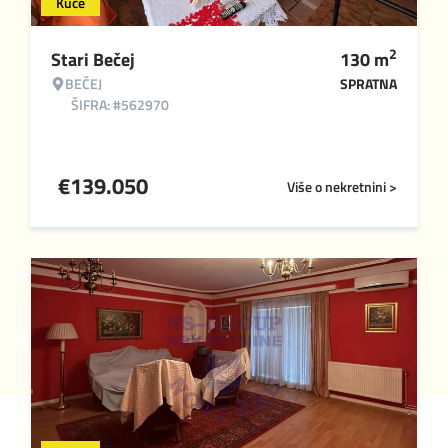
Kuće
2
Stari Bečej
130
m
BEČEJ
SPRATNA
ŠIFRA: #562970
€
139.050
Više o nekretnini >