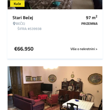
Kuće
2
Stari Bečej
97
m
BEČEJ
PRIZEMNA
ŠIFRA: #539938
€
66.950
Više o nekretnini >