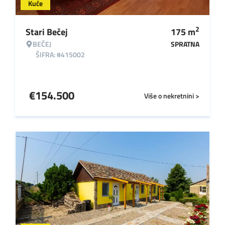
Kuće
2
Stari Bečej
175
m
BEČEJ
SPRATNA
ŠIFRA: #415002
€
154.500
Više o nekretnini >