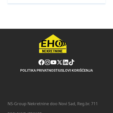
POLITIKA PRIVATNOSTI
USLOVI KORIŠĆENJA
NS-Group Nekretnine doo Novi Sad, Reg.br. 711