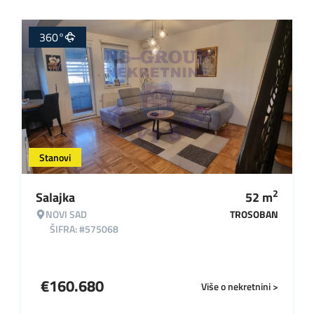
360°
Stanovi
2
Salajka
52
m
NOVI SAD
TROSOBAN
ŠIFRA: #575068
€
160.680
Više o nekretnini >