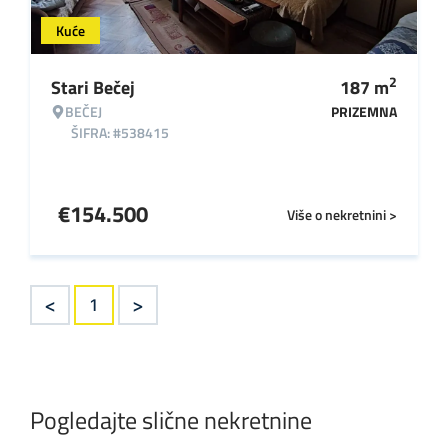
Kuće
2
Stari Bečej
187
m
BEČEJ
PRIZEMNA
ŠIFRA: #538415
€
154.500
Više o nekretnini >
<
>
1
Pogledajte slične nekretnine