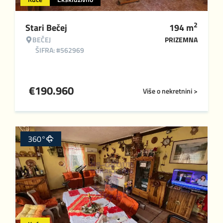
2
Stari Bečej
194
m
BEČEJ
PRIZEMNA
ŠIFRA: #562969
€
190.960
Više o nekretnini >
360°