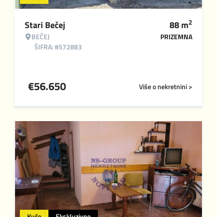
2
Stari Bečej
88
m
BEČEJ
PRIZEMNA
ŠIFRA: #572883
€
56.650
Više o nekretnini >
Kuće
Ekskluzivno