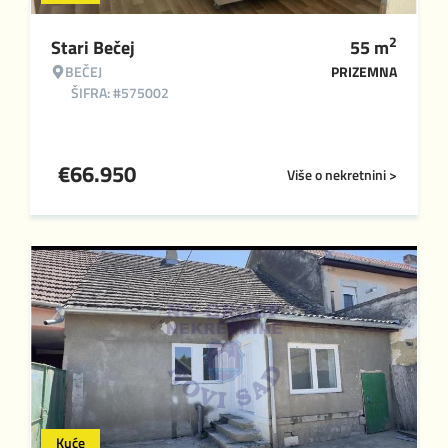
2
Stari Bečej
55
m
BEČEJ
PRIZEMNA
ŠIFRA: #575002
€
66.950
Više o nekretnini >
Kuće