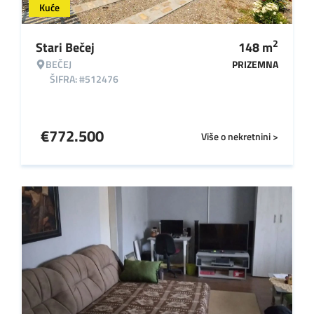
Kuće
2
Stari Bečej
148
m
BEČEJ
PRIZEMNA
ŠIFRA: #512476
€
772.500
Više o nekretnini >