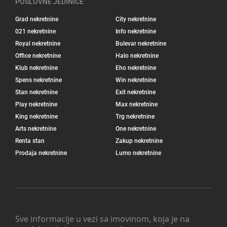
POSLOVNE JEDINICE
Grad nekretnine
City nekretnine
021 nekretnine
Info nekretnine
Royal nekretnine
Bulevar nekretnine
Office nekretnine
Halo nekretnine
Klub nekretnine
Eho nekretnine
Spens nekretnine
Win nekretnine
Stan nekretnine
Exit nekretnine
Play nekretnine
Max nekretnine
King nekretnine
Trg nekretnine
Arts nekretnine
One nekretnine
Renta stan
Zakup nekretnine
Prodaja nekretnine
Lumo nekretnine
Sve informacije u vezi sa imovinom, koja je na