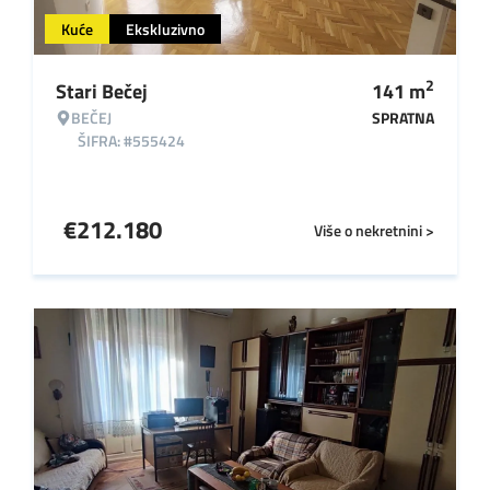
Kuće
Ekskluzivno
2
Stari Bečej
141
m
BEČEJ
SPRATNA
ŠIFRA: #555424
€
212.180
Više o nekretnini >