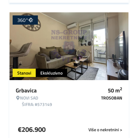
360°
Stanovi
Ekskluzivno
2
Grbavica
50
m
NOVI SAD
TROSOBAN
ŠIFRA: #573149
€
206.900
Više o nekretnini >