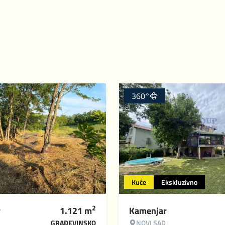
360°
Kuće
Ekskluzivno
2
r
1.121
m
Kamenjar
GRAĐEVINSKO
NOVI SAD