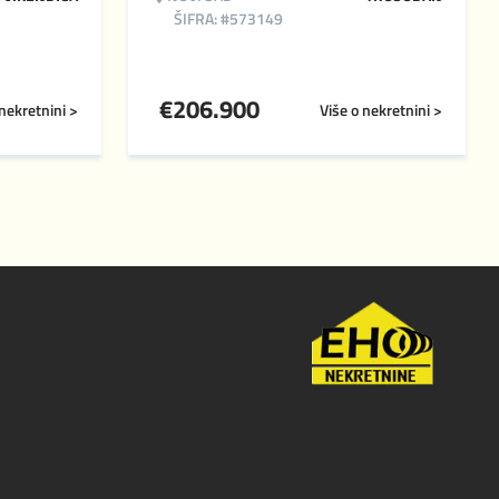
ŠIFRA: #573149
€
206.900
 nekretnini >
Više o nekretnini >