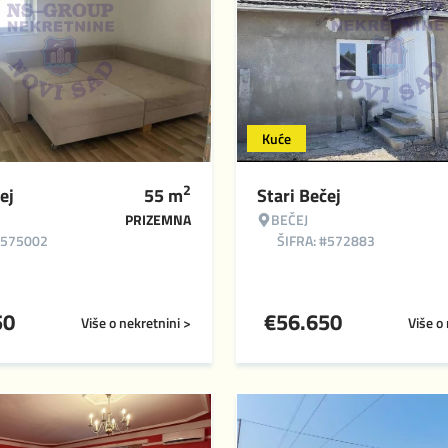
Kuće
2
ej
55
m
Stari Bečej
PRIZEMNA
BEČEJ
#575002
ŠIFRA: #572883
50
€
56.650
Više o nekretnini >
Više o