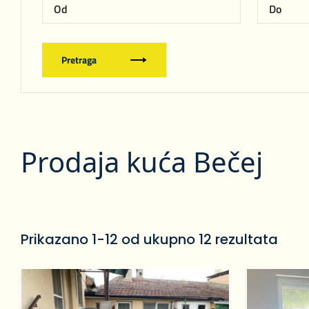
Pretraga
Prodaja kuća Bečej
Prikazano 1-12 od ukupno 12 rezultata