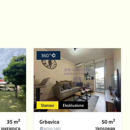
360°
Stanovi
Ekskluzivno
2
2
35
m
Grbavica
50
m
VIKENDICA
NOVI SAD
TROSOBAN