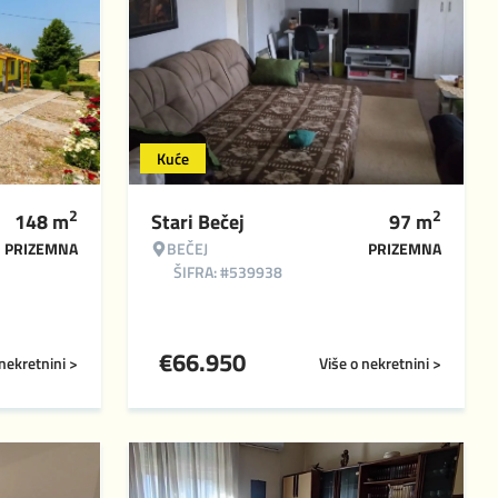
Kuće
2
2
148
m
Stari Bečej
97
m
PRIZEMNA
BEČEJ
PRIZEMNA
ŠIFRA: #539938
€
66.950
 nekretnini >
Više o nekretnini >