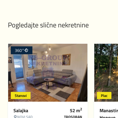
Pogledajte slične nekretnine
360°
Stanovi
Plac
2
Salajka
52
m
Manasti
NOVI SAD
TROSOBAN
Hopovo