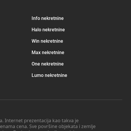
Info nekretnine
Halo nekretnine
Win nekretnine
Max nekretnine
One nekretnine
Lumo nekretnine
. Internet prezentacija kao takva je
menama cena. Sve površine objekata i zemlje