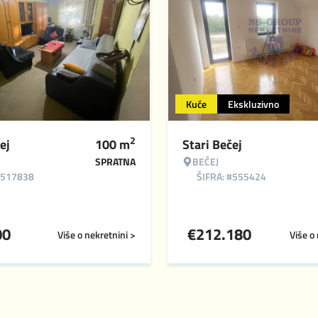
Kuće
Ekskluzivno
2
ej
100
m
Stari Bečej
SPRATNA
BEČEJ
#517838
ŠIFRA: #555424
00
€
212.180
Više o nekretnini >
Više o