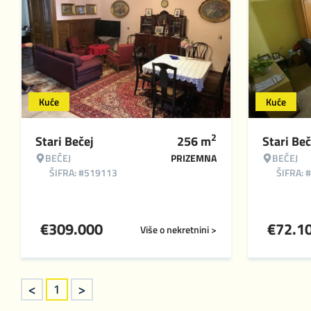
Kuće
Kuće
2
Stari Bečej
256
m
Stari Beč
BEČEJ
PRIZEMNA
BEČEJ
ŠIFRA: #519113
ŠIFRA: 
€
309.000
€
72.1
Više o nekretnini >
<
>
1