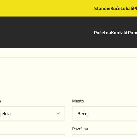
Stanovi
Kuće
Lokali
P
Početna
Kontakt
Ponu
a
Mesto
Površina