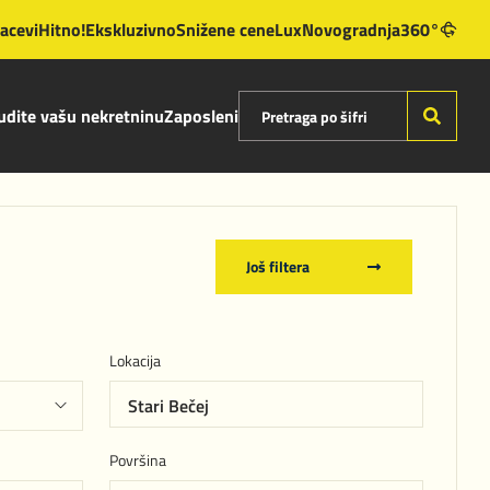
lacevi
Hitno!
Ekskluzivno
Snižene cene
Lux
Novogradnja
360°
dite vašu nekretninu
Zaposleni
Još filtera
Lokacija
Stari Bečej
Površina