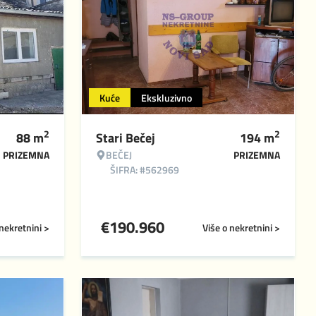
Kuće
Ekskluzivno
2
2
88
m
Stari Bečej
194
m
PRIZEMNA
BEČEJ
PRIZEMNA
ŠIFRA: #562969
€
190.960
 nekretnini >
Više o nekretnini >