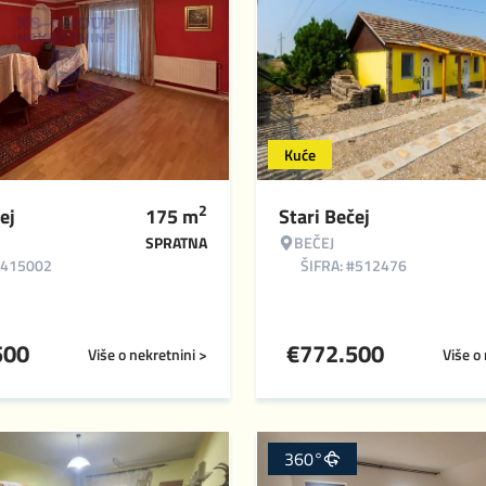
Kuće
2
ej
175
m
Stari Bečej
SPRATNA
BEČEJ
#415002
ŠIFRA: #512476
500
€
772.500
Više o nekretnini >
Više o
360°