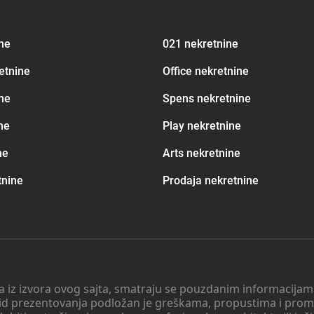
ine
021 nekretnine
etnine
Office nekretnine
ne
Spens nekretnine
ne
Play nekretnine
ne
Arts nekretnine
tnine
Prodaja nekretnine
 a iz izvora ovog sajta, smatraju se pouzdanim informacijama
v vid prezentovanja podložan je greškama, propustima i pro