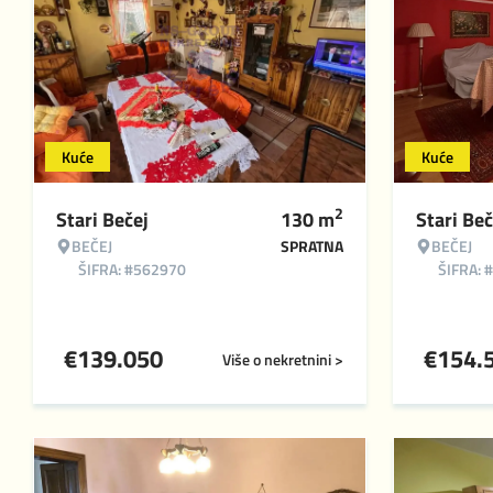
Kuće
Kuće
2
Stari Bečej
130
m
Stari Beč
BEČEJ
SPRATNA
BEČEJ
ŠIFRA: #562970
ŠIFRA: 
€
139.050
€
154.
Više o nekretnini >