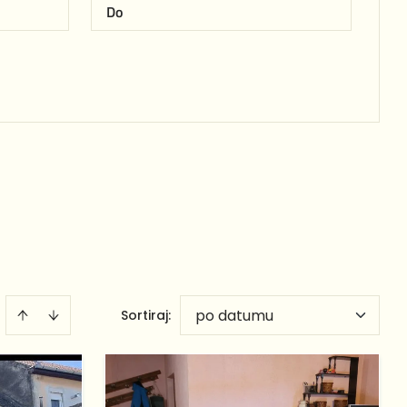
po datumu
Sortiraj
: