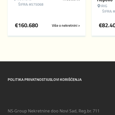
ŠIFRA: #575068
IRIG
ŠIFRA: 
€
160.680
€
82.4
Više o nekretnini >
POLITIKA PRIVATNOSTI
USLOVI KORIŠĆENJA
NS-Group Nekretnine doo Novi Sad, Reg.br. 711