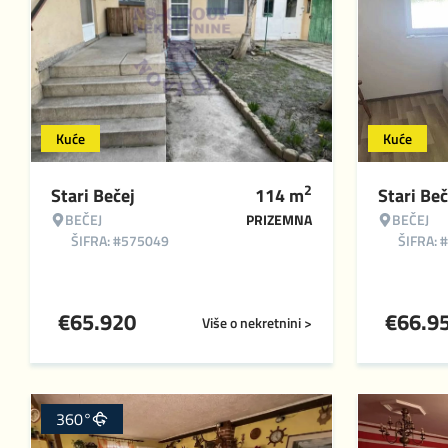
Kuće
Kuće
2
Stari Bečej
114
m
Stari Beč
BEČEJ
PRIZEMNA
BEČEJ
ŠIFRA: #575049
ŠIFRA: 
€
65.920
€
66.9
Više o nekretnini >
360°