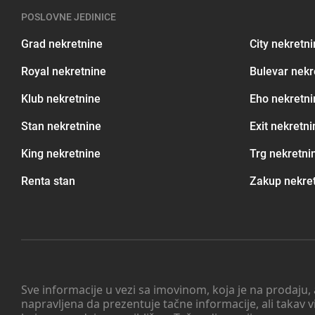
POSLOVNE JEDINICE
Grad nekretnine
City nekretn
Royal nekretnine
Bulevar nekr
Klub nekretnine
Eho nekretni
Stan nekretnine
Exit nekretni
King nekretnine
Trg nekretni
Renta stan
Zakup nekre
Sve informacije u vezi sa imovinom, koja je na prodaju,
napravljena da prezentuje tačne informacije, ali taka