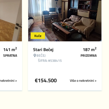
Kuće
2
2
141
m
Stari Bečej
187
m
SPRATNA
BEČEJ
PRIZEMNA
ŠIFRA: #538415
€
154.500
 nekretnini >
Više o nekretnini >