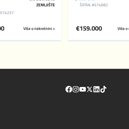
ZEMLJIŠTE
ŠIFRA: #574082
#574237
00
€
159.000
Više o nekretnini >
Više o