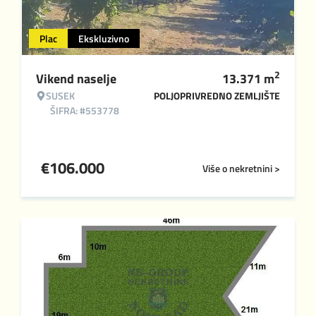
Plac
Ekskluzivno
2
Vikend naselje
13.371
m
SUSEK
POLJOPRIVREDNO ZEMLJIŠTE
ŠIFRA: #553778
€
106.000
Više o nekretnini >