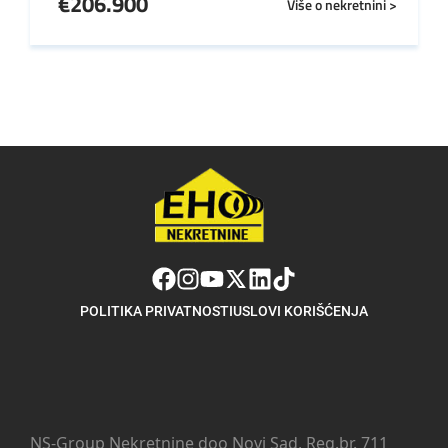
€
206.900
Više o nekretnini >
POLITIKA PRIVATNOSTI
USLOVI KORIŠĆENJA
NS-Group Nekretnine doo Novi Sad, Reg.br. 711