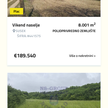
Plac
2
Vikend naselje
8.001
m
SUSEK
POLJOPRIVREDNO ZEMLJIŠTE
ŠIFRA: #441575
€
189.540
Više o nekretnini >