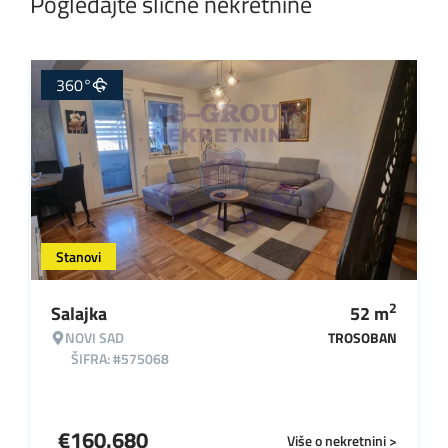
Pogledajte slične nekretnine
360°
Stanovi
2
Salajka
52
m
NOVI SAD
TROSOBAN
ŠIFRA: #575068
€
160.680
Više o nekretnini >