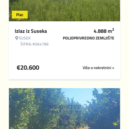
Plac
2
Izlaz iz Suseka
4.888
m
SUSEK
POLJOPRIVREDNO ZEMLJIŠTE
ŠIFRA: #564786
€
20.600
Više o nekretnini >