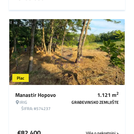
Plac
2
Manastir Hopovo
1.121
m
IRIG
GRAĐEVINSKO ZEMLJIŠTE
ŠIFRA: #574237
€
82.400
Više o nekretnini >