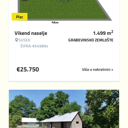
Plac
2
Vikend naselje
1.499
m
SUSEK
GRAĐEVINSKO ZEMLJIŠTE
ŠIFRA: #549894
€
25.750
Više o nekretnini >