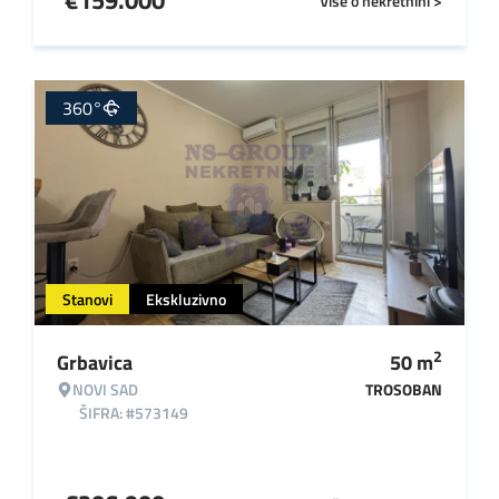
€
159.000
Više o nekretnini >
360°
Stanovi
Ekskluzivno
2
Grbavica
50
m
NOVI SAD
TROSOBAN
ŠIFRA: #573149