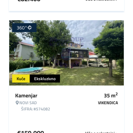
360°
Kuće
Ekskluzivno
2
Kamenjar
35
m
NOVI SAD
VIKENDICA
ŠIFRA: #574082