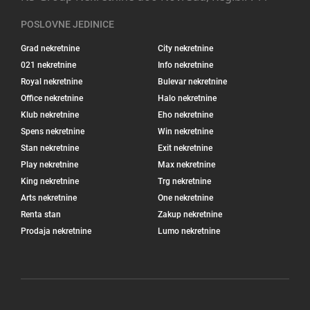
POSLOVNE JEDINICE
Grad nekretnine
City nekretnine
021 nekretnine
Info nekretnine
Royal nekretnine
Bulevar nekretnine
Office nekretnine
Halo nekretnine
Klub nekretnine
Eho nekretnine
Spens nekretnine
Win nekretnine
Stan nekretnine
Exit nekretnine
Play nekretnine
Max nekretnine
King nekretnine
Trg nekretnine
Arts nekretnine
One nekretnine
Renta stan
Zakup nekretnine
Prodaja nekretnine
Lumo nekretnine