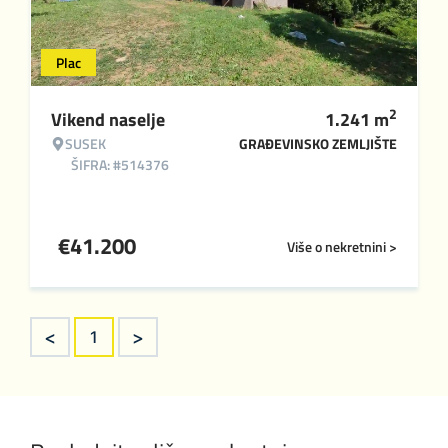
Plac
2
Vikend naselje
1.241
m
SUSEK
GRAĐEVINSKO ZEMLJIŠTE
ŠIFRA: #514376
€
41.200
Više o nekretnini >
<
>
1