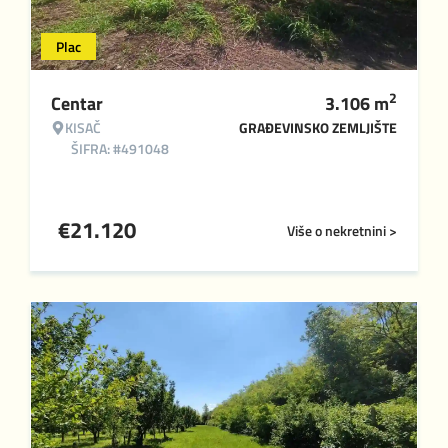
Plac
2
Centar
3.106
m
KISAČ
GRAĐEVINSKO ZEMLJIŠTE
ŠIFRA: #491048
€
21.120
Više o nekretnini >