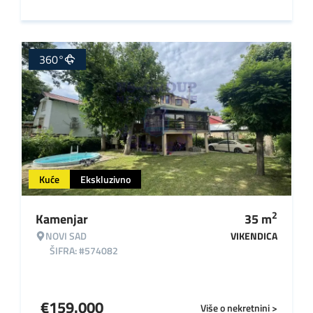
360°
Kuće
Ekskluzivno
2
Kamenjar
35
m
NOVI SAD
VIKENDICA
ŠIFRA: #574082
€
159.000
Više o nekretnini >