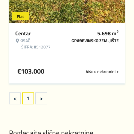
Plac
2
Centar
5.698
m
KISAČ
GRAĐEVINSKO ZEMLJIŠTE
ŠIFRA: #512877
€
103.000
Više o nekretnini >
<
>
1
Pogledajte slične nekretnine