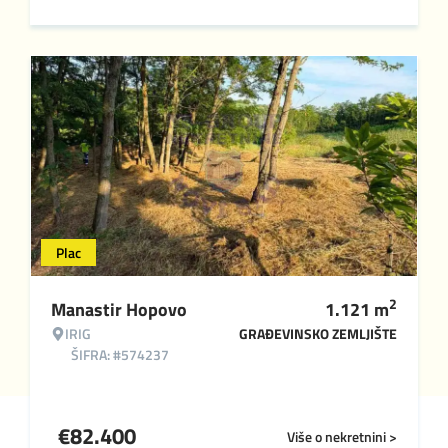
Plac
2
Manastir Hopovo
1.121
m
IRIG
GRAĐEVINSKO ZEMLJIŠTE
ŠIFRA: #574237
€
82.400
Više o nekretnini >