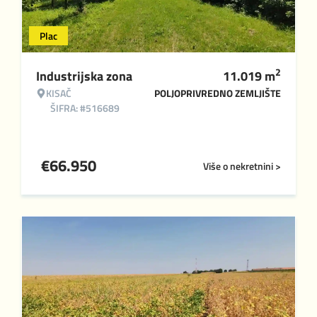
Plac
2
Industrijska zona
11.019
m
KISAČ
POLJOPRIVREDNO ZEMLJIŠTE
ŠIFRA: #516689
€
66.950
Više o nekretnini >