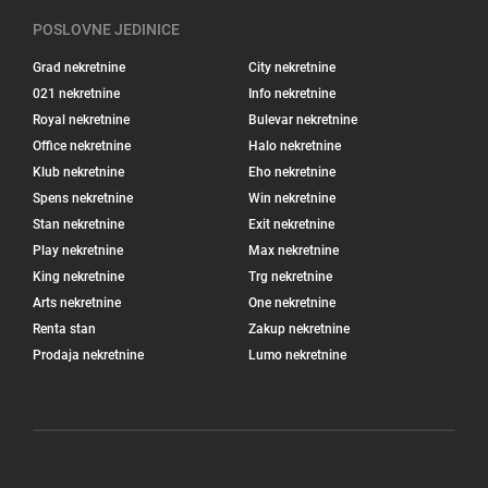
POSLOVNE JEDINICE
Grad nekretnine
City nekretnine
021 nekretnine
Info nekretnine
Royal nekretnine
Bulevar nekretnine
Office nekretnine
Halo nekretnine
Klub nekretnine
Eho nekretnine
Spens nekretnine
Win nekretnine
Stan nekretnine
Exit nekretnine
Play nekretnine
Max nekretnine
King nekretnine
Trg nekretnine
Arts nekretnine
One nekretnine
Renta stan
Zakup nekretnine
Prodaja nekretnine
Lumo nekretnine