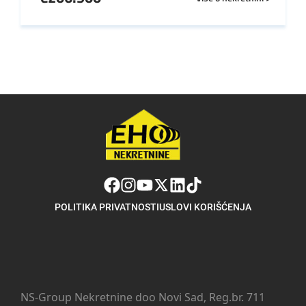
POLITIKA PRIVATNOSTI
USLOVI KORIŠĆENJA
NS-Group Nekretnine doo Novi Sad, Reg.br. 711