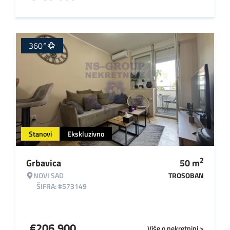
360°
Stanovi
Ekskluzivno
2
Grbavica
50
m
NOVI SAD
TROSOBAN
ŠIFRA: #573149
€
206.900
Više o nekretnini >