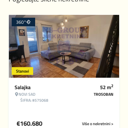
360°
Stanovi
2
Salajka
52
m
NOVI SAD
TROSOBAN
ŠIFRA: #575068
€
160.680
Više o nekretnini >